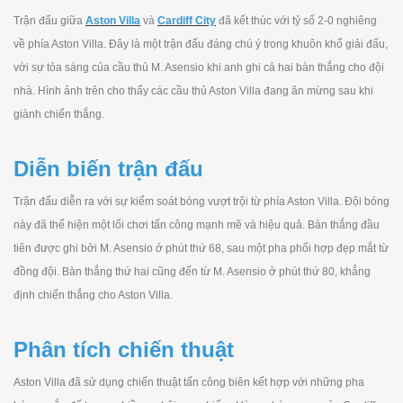
Trận đấu giữa
Aston Villa
và
Cardiff City
đã kết thúc với tỷ số 2-0 nghiêng
về phía Aston Villa. Đây là một trận đấu đáng chú ý trong khuôn khổ giải đấu,
với sự tỏa sáng của cầu thủ M. Asensio khi anh ghi cả hai bàn thắng cho đội
nhà. Hình ảnh trên cho thấy các cầu thủ Aston Villa đang ăn mừng sau khi
giành chiến thắng.
Diễn biến trận đấu
Trận đấu diễn ra với sự kiểm soát bóng vượt trội từ phía Aston Villa. Đội bóng
này đã thể hiện một lối chơi tấn công mạnh mẽ và hiệu quả. Bàn thắng đầu
tiên được ghi bởi M. Asensio ở phút thứ 68, sau một pha phối hợp đẹp mắt từ
đồng đội. Bàn thắng thứ hai cũng đến từ M. Asensio ở phút thứ 80, khẳng
định chiến thắng cho Aston Villa.
Phân tích chiến thuật
Aston Villa đã sử dụng chiến thuật tấn công biên kết hợp với những pha