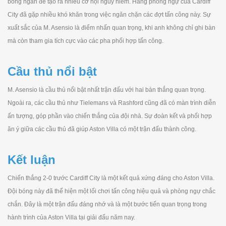
bóng ngắn để tạo ra nhiều cơ hội nguy hiểm. Hàng phòng ngự của Cardiff
City đã gặp nhiều khó khăn trong việc ngăn chặn các đợt tấn công này. Sự
xuất sắc của M. Asensio là điểm nhấn quan trọng, khi anh không chỉ ghi bàn
mà còn tham gia tích cực vào các pha phối hợp tấn công.
Cầu thủ nổi bật
M. Asensio là cầu thủ nổi bật nhất trận đấu với hai bàn thắng quan trọng.
Ngoài ra, các cầu thủ như Tielemans và Rashford cũng đã có màn trình diễn
ấn tượng, góp phần vào chiến thắng của đội nhà. Sự đoàn kết và phối hợp
ăn ý giữa các cầu thủ đã giúp Aston Villa có một trận đấu thành công.
Kết luận
Chiến thắng 2-0 trước Cardiff City là một kết quả xứng đáng cho Aston Villa.
Đội bóng này đã thể hiện một lối chơi tấn công hiệu quả và phòng ngự chắc
chắn. Đây là một trận đấu đáng nhớ và là một bước tiến quan trọng trong
hành trình của Aston Villa tại giải đấu năm nay.