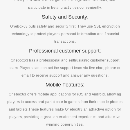
easily find their favorite games, manage their accounts, and
participate in betting activities conveniently.
Safety and Security:
Onebox63 puts safety and security first. They use SSL encryption
technology to protect players' personal information and financial
transactions.
Professional customer support:
Onebox63 has a professional and enthusiastic customer support
team. Players can contact the support team via live chat, phone or
email to receive support and answer any questions.
Mobile Features:
Onebox63 offers mobile applications for iOS and Android, allowing
players to access and participate in games from their mobile phones
and tablets.These features make Onebox63 an attractive option for
players, providing a great entertainment experience and attractive
winning opportunities.