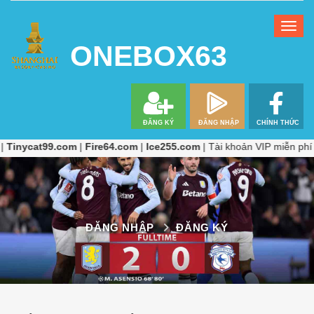
ONEBOX63
9.com
|
Fire64.com
|
Ice255.com
| Tài khoản VIP miễn phí | Tự tin gi
ĐĂNG NHẬP
ĐĂNG KÝ