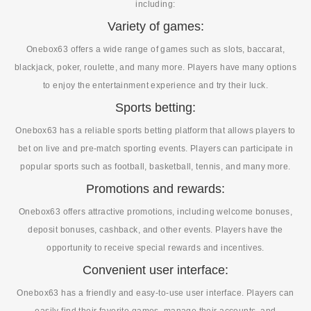
including:
Variety of games:
Onebox63 offers a wide range of games such as slots, baccarat,
blackjack, poker, roulette, and many more. Players have many options
to enjoy the entertainment experience and try their luck.
Sports betting:
Onebox63 has a reliable sports betting platform that allows players to
bet on live and pre-match sporting events. Players can participate in
popular sports such as football, basketball, tennis, and many more.
Promotions and rewards:
Onebox63 offers attractive promotions, including welcome bonuses,
deposit bonuses, cashback, and other events. Players have the
opportunity to receive special rewards and incentives.
Convenient user interface:
Onebox63 has a friendly and easy-to-use user interface. Players can