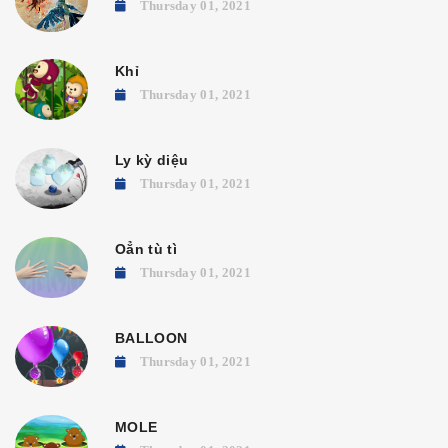
Thursday 01, 2021
Khỉ
Thursday 01, 2021
Ly kỳ diệu
Thursday 01, 2021
Oẳn tù tì
Thursday 01, 2021
BALLOON
Thursday 01, 2021
MOLE