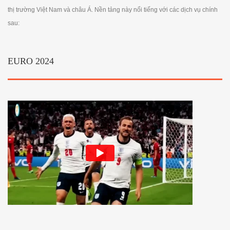
thị trường Việt Nam và châu Á. Nền tảng này nổi tiếng với các dịch vụ chính
sau:
EURO 2024