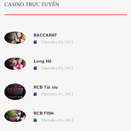
CASINO TRỰC TUYẾN
BACCARAT
Thursday 01, 2021
Long Hổ
Thursday 01, 2021
RCB Tài xỉu
Thursday 01, 2021
RCB FISH
Thursday 01, 2021