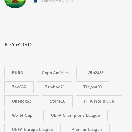
Thursday 01, 2021
KEYWORD
EURO
Copa América
Win2888
Zoo666
Bamboo21
Tinycat99
Onebox63
Stone16
FIFA World Cup
World Cup
UEFA Champions League
UEFA Europa League
Premier League