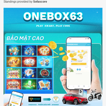
Standings provided by
Sofascore