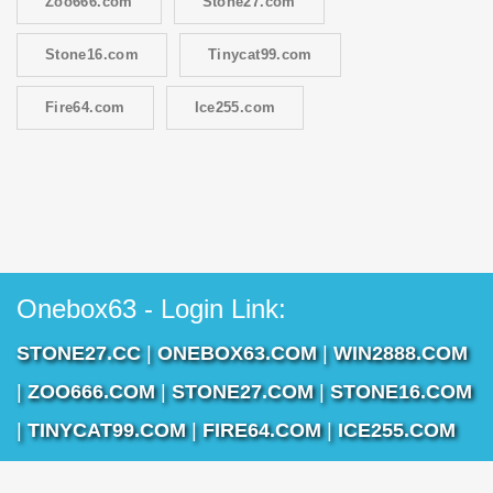
Zoo666.com
Stone27.com
Stone16.com
Tinycat99.com
Fire64.com
Ice255.com
Onebox63 - Login Link:
STONE27.CC
|
ONEBOX63.COM
|
WIN2888.COM
|
ZOO666.COM
|
STONE27.COM
|
STONE16.COM
|
TINYCAT99.COM
|
FIRE64.COM
|
ICE255.COM