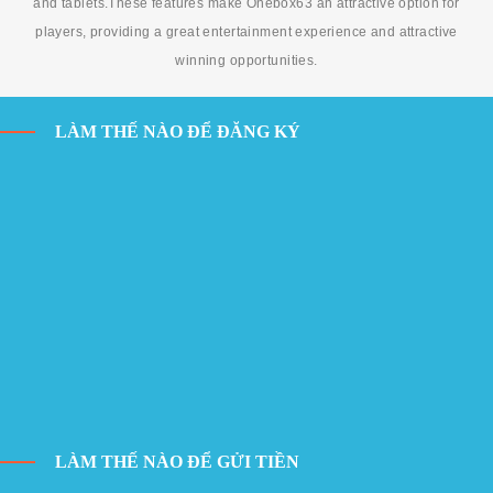
and tablets.These features make Onebox63 an attractive option for
players, providing a great entertainment experience and attractive
winning opportunities.
LÀM THẾ NÀO ĐỂ ĐĂNG KÝ
LÀM THẾ NÀO ĐỂ GỬI TIỀN