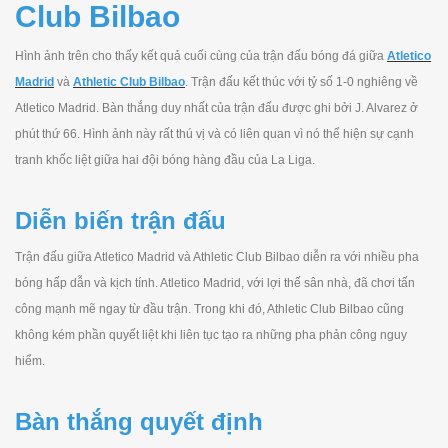
Club Bilbao
Hình ảnh trên cho thấy kết quả cuối cùng của trận đấu bóng đá giữa
Atletico
Madrid
và
Athletic Club Bilbao
. Trận đấu kết thúc với tỷ số 1-0 nghiêng về
Atletico Madrid. Bàn thắng duy nhất của trận đấu được ghi bởi J. Alvarez ở
phút thứ 66. Hình ảnh này rất thú vị và có liên quan vì nó thể hiện sự cạnh
tranh khốc liệt giữa hai đội bóng hàng đầu của La Liga.
Diễn biến trận đấu
Trận đấu giữa Atletico Madrid và Athletic Club Bilbao diễn ra với nhiều pha
bóng hấp dẫn và kịch tính. Atletico Madrid, với lợi thế sân nhà, đã chơi tấn
công mạnh mẽ ngay từ đầu trận. Trong khi đó, Athletic Club Bilbao cũng
không kém phần quyết liệt khi liên tục tạo ra những pha phản công nguy
hiểm.
Bàn thắng quyết định