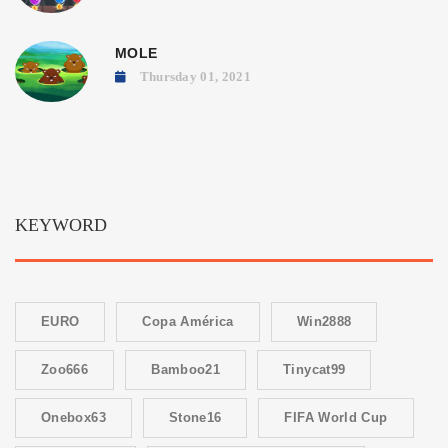
MOLE
Thursday 01, 2021
KEYWORD
EURO
Copa América
Win2888
Zoo666
Bamboo21
Tinycat99
Onebox63
Stone16
FIFA World Cup