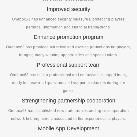
Improved security
Onebox63 has enhanced security measures, protecting players'
personal information and financial transactions.
Enhance promotion program
Onebox63 has provided attractive and exciting promotions for players,
bringing many winning opportunities and special offers.
Professional support team
Onebox63 has built a professional and enthusiastic support team,
ready to answer all questions and support customers during the
game.
Strengthening partnership cooperation
Onebox63 has established new partners, expanding its cooperation
network to bring more choices and better experiences to players.
Mobile App Development