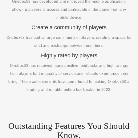
Onebox63 has developed and improved the mobile application,
allowing players to access and participate in the game from any
mobile device
Create a community of players
Onebox63 has built a large community of players, creating a space for
chat and exchange between members.
Highly rated by players
Onebox63 has received many positive feedbacks and high ratings
from players for the quality of service and reliable experience they
bring. These achievements have contributed to making Onebox63 a
leading and reliable online bookmaker in 2023.
Outstanding Features You Should
Know.