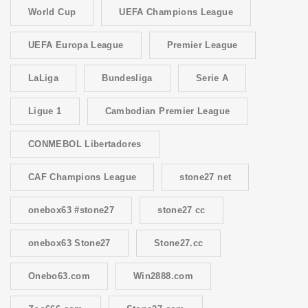
World Cup
UEFA Champions League
UEFA Europa League
Premier League
LaLiga
Bundesliga
Serie A
Ligue 1
Cambodian Premier League
CONMEBOL Libertadores
CAF Champions League
stone27 net
onebox63 #stone27
stone27 cc
onebox63 Stone27
Stone27.cc
Onebo63.com
Win2888.com