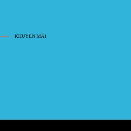
KHUYẾN MÃI