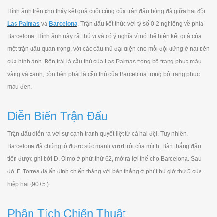
Hình ảnh trên cho thấy kết quả cuối cùng của trận đấu bóng đá giữa hai đội
Las Palmas
và
Barcelona
. Trận đấu kết thúc với tỷ số 0-2 nghiêng về phía
Barcelona. Hình ảnh này rất thú vị và có ý nghĩa vì nó thể hiện kết quả của
một trận đấu quan trọng, với các cầu thủ đại diện cho mỗi đội đứng ở hai bên
của hình ảnh. Bên trái là cầu thủ của Las Palmas trong bộ trang phục màu
vàng và xanh, còn bên phải là cầu thủ của Barcelona trong bộ trang phục
màu đen.
Diễn Biến Trận Đấu
Trận đấu diễn ra với sự cạnh tranh quyết liệt từ cả hai đội. Tuy nhiên,
Barcelona đã chứng tỏ được sức mạnh vượt trội của mình. Bàn thắng đầu
tiên được ghi bởi D. Olmo ở phút thứ 62, mở ra lợi thế cho Barcelona. Sau
đó, F. Torres đã ấn định chiến thắng với bàn thắng ở phút bù giờ thứ 5 của
hiệp hai (90+5’).
Phân Tích Chiến Thuật