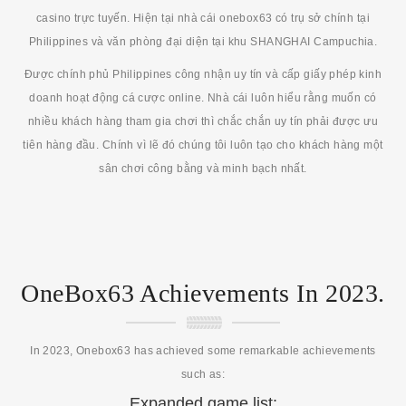
casino trực tuyến. Hiện tại nhà cái onebox63 có trụ sở chính tại
Philippines và văn phòng đại diện tại khu SHANGHAI Campuchia.
Được chính phủ Philippines công nhận uy tín và cấp giấy phép kinh
doanh hoạt động cá cược online. Nhà cái luôn hiểu rằng muốn có
nhiều khách hàng tham gia chơi thì chắc chắn uy tín phải được ưu
tiên hàng đầu. Chính vì lẽ đó chúng tôi luôn tạo cho khách hàng một
sân chơi công bằng và minh bạch nhất.
OneBox63 Achievements In 2023.
In 2023, Onebox63 has achieved some remarkable achievements
such as:
Expanded game list: