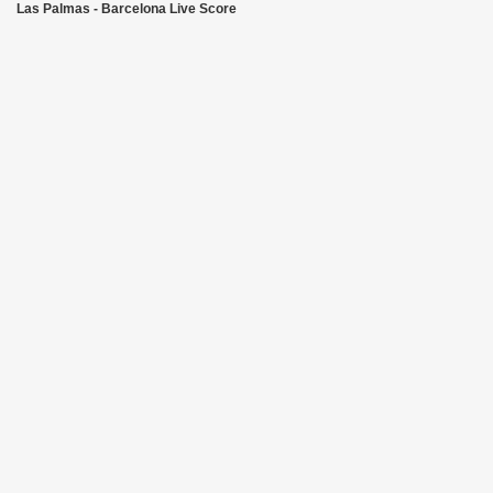
Las Palmas - Barcelona Live Score