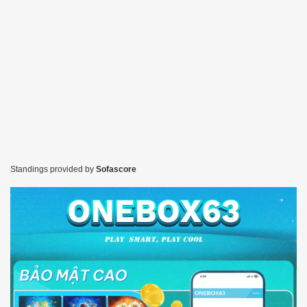
Standings provided by
Sofascore