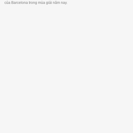
của Barcelona trong mùa giải năm nay.