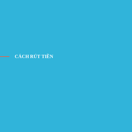
CÁCH RÚT TIỀN