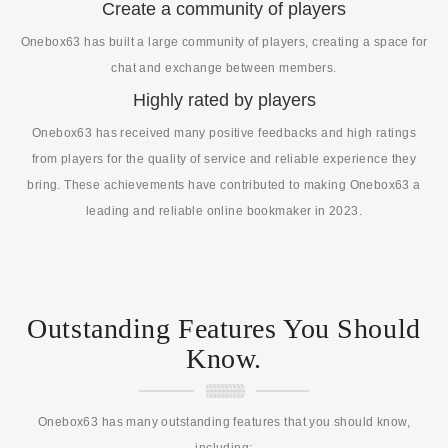
Create a community of players
Onebox63 has built a large community of players, creating a space for
chat and exchange between members.
Highly rated by players
Onebox63 has received many positive feedbacks and high ratings
from players for the quality of service and reliable experience they
bring. These achievements have contributed to making Onebox63 a
leading and reliable online bookmaker in 2023.
Outstanding Features You Should
Know.
Onebox63 has many outstanding features that you should know,