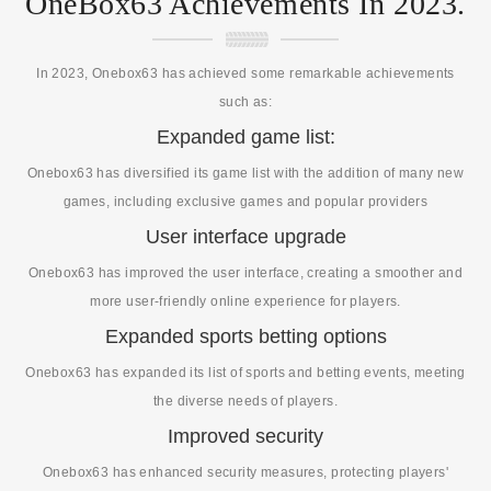
OneBox63 Achievements In 2023.
In 2023, Onebox63 has achieved some remarkable achievements
such as:
Expanded game list:
Onebox63 has diversified its game list with the addition of many new
games, including exclusive games and popular providers
User interface upgrade
Onebox63 has improved the user interface, creating a smoother and
more user-friendly online experience for players.
Expanded sports betting options
Onebox63 has expanded its list of sports and betting events, meeting
the diverse needs of players.
Improved security
Onebox63 has enhanced security measures, protecting players'