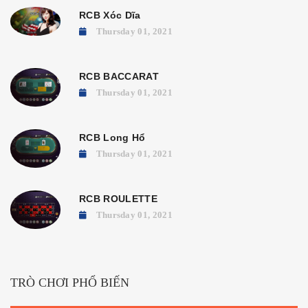
RCB Xóc Dĩa
Thursday 01, 2021
RCB BACCARAT
Thursday 01, 2021
RCB Long Hổ
Thursday 01, 2021
RCB ROULETTE
Thursday 01, 2021
TRÒ CHƠI PHỔ BIẾN