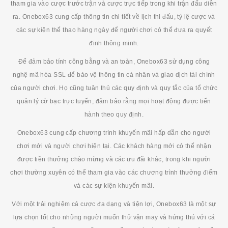
tham gia vào cược trước trận và cược trực tiếp trong khi trận đấu diễn
ra. Onebox63 cung cấp thông tin chi tiết về lịch thi đấu, tỷ lệ cược và
các sự kiện thể thao hàng ngày để người chơi có thể đưa ra quyết
định thông minh.
Để đảm bảo tính công bằng và an toàn, Onebox63 sử dụng công
nghệ mã hóa SSL để bảo vệ thông tin cá nhân và giao dịch tài chính
của người chơi. Họ cũng tuân thủ các quy định và quy tắc của tổ chức
quản lý cờ bạc trực tuyến, đảm bảo rằng mọi hoạt động được tiến
hành theo quy định.
Onebox63 cung cấp chương trình khuyến mãi hấp dẫn cho người
chơi mới và người chơi hiện tại. Các khách hàng mới có thể nhận
được tiền thưởng chào mừng và các ưu đãi khác, trong khi người
chơi thường xuyên có thể tham gia vào các chương trình thưởng điểm
và các sự kiện khuyến mãi.
Với một trải nghiệm cá cược đa dạng và tiện lợi, Onebox63 là một sự
lựa chọn tốt cho những người muốn thử vận may và hứng thú với cá