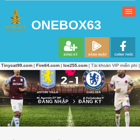
ONEBOX63
.com
|
Fire64.com
|
Ice255.com
| Tài khoản VIP miễn phí | Tự tin giả
ĐĂNG NHẬP
ĐĂNG KÝ