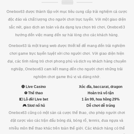
Onebox63 được thành lập với mục tiêu cung cấp trải nghiệm cá cược
độc đáo và chất lượng cho người chơi trực tuyến. Với một giao diện
sắc nét, giao dịch an toàn và đa dạng lựa chọn trò chơi, Onebox63
hướng đến việc mang đến sự hài lòng cho các khách hàng.
Onebox63 là một trang web được thiết kế để mang đến trải nghiệm
chơi game trực tuyến tuyệt vời cho người chơi. Với giao diện hiện
đại, các tính năng trò chơi phong phú và dịch vụ khách hàng chuyên
nghiệp, Onebox63 cam kết mang đến cho người chơi những trải
nghiệm chơi game thú vị và đáng nhớ.
🔴 Live Casino
Xóc đĩa, baccarat, dragon
⚽ Thể thao
Hoàn trả vô tận
💵 Lô đề/ Live bet
1 ăn 99, hoa hồng 29%
🎮 Slot/ nổ hũ
Dễ chơi dễ trúng
Onebox63 cũng có một sàn cá cược thể thao, cho phép người chơi
đặt cược vào các trận đấu bóng đá, bóng rổ, tennis, đua ngựa và
nhiều môn thể thao khác trên toàn thế giới. Các khách hàng có thể