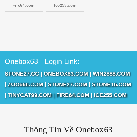
Fire64.com
Ice255.com
Onebox63 - Login Link:
STONE27.CC
|
ONEBOX63.COM
|
WIN2888.COM
|
ZOO666.COM
|
STONE27.COM
|
STONE16.COM
|
TINYCAT99.COM
|
FIRE64.COM
|
ICE255.COM
Thông Tin Về Onebox63