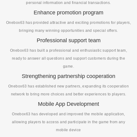
personal information and financial transactions.
Enhance promotion program
Onebox63 has provided attractive and exciting promotions for players,
bringing many winning opportunities and special offers.
Professional support team
Onebox63 has built a professional and enthusiastic support team,
ready to answer all questions and support customers during the
game.
Strengthening partnership cooperation
Onebox63 has established new partners, expanding its cooperation
network to bring more choices and better experiences to players.
Mobile App Development
Onebox63 has developed and improved the mobile application,
allowing players to access and participate in the game from any
mobile device