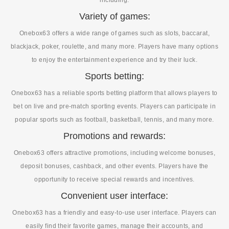
including:
Variety of games:
Onebox63 offers a wide range of games such as slots, baccarat,
blackjack, poker, roulette, and many more. Players have many options
to enjoy the entertainment experience and try their luck.
Sports betting:
Onebox63 has a reliable sports betting platform that allows players to
bet on live and pre-match sporting events. Players can participate in
popular sports such as football, basketball, tennis, and many more.
Promotions and rewards:
Onebox63 offers attractive promotions, including welcome bonuses,
deposit bonuses, cashback, and other events. Players have the
opportunity to receive special rewards and incentives.
Convenient user interface:
Onebox63 has a friendly and easy-to-use user interface. Players can
easily find their favorite games, manage their accounts, and