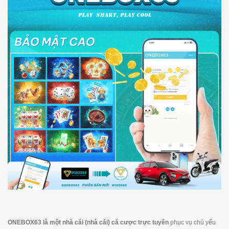
ONEBOX63 là một nhà cái (nhà cái) cá cược trực tuyến
phục vụ chủ yếu