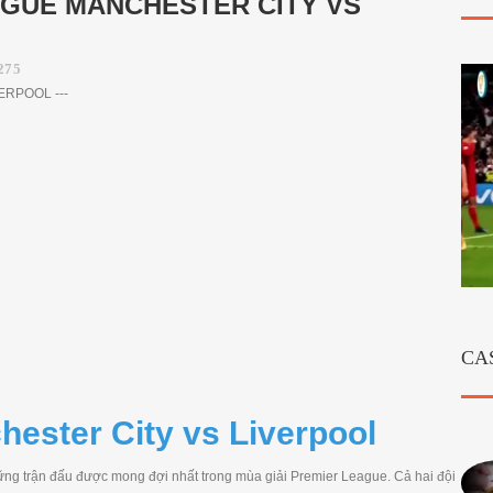
EAGUE MANCHESTER CITY VS
275
ERPOOL ---
CA
ester City vs Liverpool
ững trận đấu được mong đợi nhất trong mùa giải Premier League. Cả hai đội