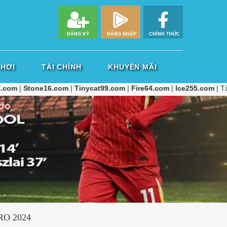
CHƠI
TÀI CHÍNH
KHUYẾN MÃI
e16.com
|
Tinycat99.com
|
Fire64.com
|
Ice255.com
| Tài khoản VIP 
RO 2024