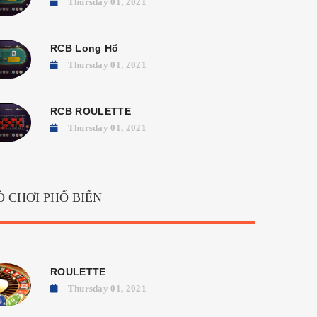
Thursday 01, 2021
RCB Long Hổ
Thursday 01, 2021
RCB ROULETTE
Thursday 01, 2021
Ò CHƠI PHỔ BIẾN
ROULETTE
Thursday 01, 2021