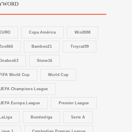
YWORD
EURO
Copa América
Win2888
Zoo666
Bamboo21
Tinycat99
Onebox63
Stone16
FIFA World Cup
World Cup
UEFA Champions League
UEFA Europa League
Premier League
LaLiga
Bundesliga
Serie A
Ligue 1
Cambodian Premier League