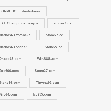
CONMEBOL Libertadores
CAF Champions League
stone27 net
onebox63 #stone27
stone27 cc
onebox63 Stone27
Stone27.cc
Onebo63.com
Win2888.com
Zoo666.com
Stone27.com
Stone16.com
Tinycat99.com
Fire64.com
Ice255.com