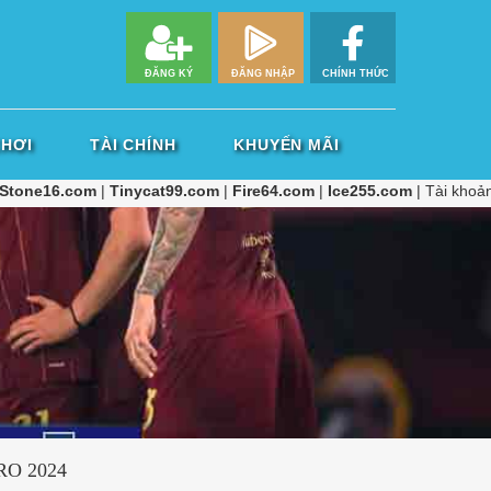
CHƠI
TÀI CHÍNH
KHUYẾN MÃI
m
|
Tinycat99.com
|
Fire64.com
|
Ice255.com
| Tài khoản VIP miễn ph
RO 2024