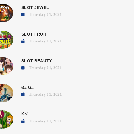
SLOT JEWEL
Thursday 01, 2021
SLOT FRUIT
Thursday 01, 2021
SLOT BEAUTY
Thursday 01, 2021
Đá Gà
Thursday 01, 2021
Khỉ
Thursday 01, 2021