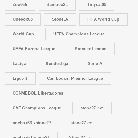
Zoo666
Bamboo21
Tinycat99
Onebox63
Stone16
FIFA World Cup
World Cup
UEFA Champions League
UEFA Europa League
Premier League
LaLiga
Bundesliga
Serie A
Ligue 1
Cambodian Premier League
CONMEBOL Libertadores
CAF Champions League
stone27 net
onebox63 #stone27
stone27 cc
onebox63 Stone27
Stone27.cc