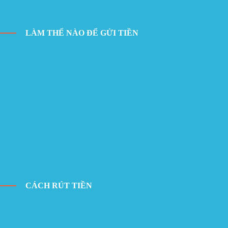
LÀM THẾ NÀO ĐỂ GỬI TIỀN
CÁCH RÚT TIỀN