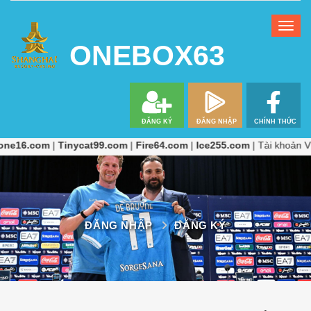
ONEBOX63
om
|
Tinycat99.com
|
Fire64.com
|
Ice255.com
| Tài khoản VIP miễn p
ĐĂNG NHẬP
ĐĂNG KÝ