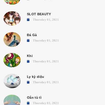
SLOT BEAUTY
Thursday 01, 2021
Đá Gà
Thursday 01, 2021
Khỉ
Thursday 01, 2021
Ly kỳ diệu
Thursday 01, 2021
Oẳn tù tì
Thursday 01, 2021