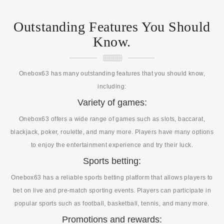
Outstanding Features You Should
Know.
Onebox63 has many outstanding features that you should know,
including:
Variety of games:
Onebox63 offers a wide range of games such as slots, baccarat,
blackjack, poker, roulette, and many more. Players have many options
to enjoy the entertainment experience and try their luck.
Sports betting:
Onebox63 has a reliable sports betting platform that allows players to
bet on live and pre-match sporting events. Players can participate in
popular sports such as football, basketball, tennis, and many more.
Promotions and rewards: