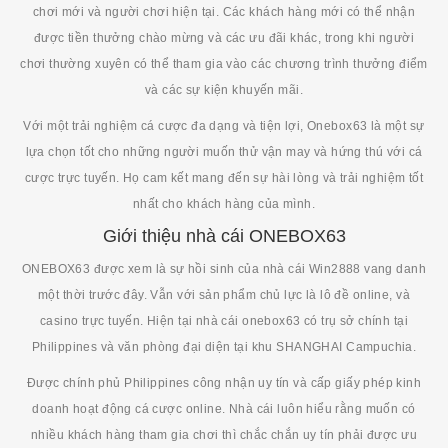
chơi mới và người chơi hiện tại. Các khách hàng mới có thể nhận
được tiền thưởng chào mừng và các ưu đãi khác, trong khi người
chơi thường xuyên có thể tham gia vào các chương trình thưởng điểm
và các sự kiện khuyến mãi.
Với một trải nghiệm cá cược đa dạng và tiện lợi, Onebox63 là một sự
lựa chọn tốt cho những người muốn thử vận may và hứng thú với cá
cược trực tuyến. Họ cam kết mang đến sự hài lòng và trải nghiệm tốt
nhất cho khách hàng của mình.
Giới thiệu nhà cái ONEBOX63
ONEBOX63 được xem là sự hồi sinh của nhà cái Win2888 vang danh
một thời trước đây. Vẫn với sản phẩm chủ lực là lô đề online, và
casino trực tuyến. Hiện tại nhà cái onebox63 có trụ sở chính tại
Philippines và văn phòng đại diện tại khu SHANGHAI Campuchia.
Được chính phủ Philippines công nhận uy tín và cấp giấy phép kinh
doanh hoạt động cá cược online. Nhà cái luôn hiểu rằng muốn có
nhiều khách hàng tham gia chơi thì chắc chắn uy tín phải được ưu