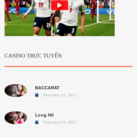
CASINO TRỰC TUYẾN
BACCARAT
Thursday 01, 2021
Long Hổ
Thursday 01, 2021