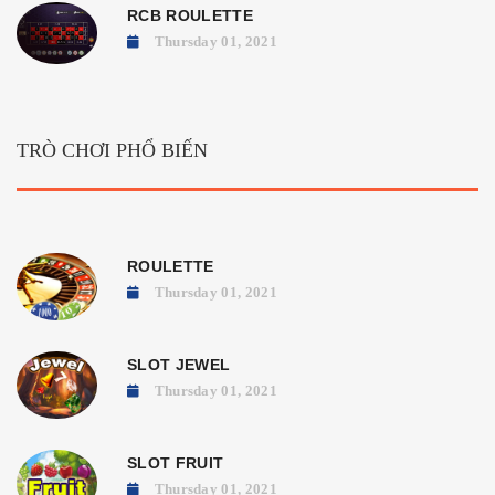
RCB ROULETTE
Thursday 01, 2021
TRÒ CHƠI PHỔ BIẾN
ROULETTE
Thursday 01, 2021
SLOT JEWEL
Thursday 01, 2021
SLOT FRUIT
Thursday 01, 2021