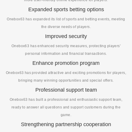
more user-friendly online experience for players.
Expanded sports betting options
Onebox63 has expanded its list of sports and betting events, meeting
the diverse needs of players.
Improved security
Onebox63 has enhanced security measures, protecting players'
personal information and financial transactions.
Enhance promotion program
Onebox63 has provided attractive and exciting promotions for players,
bringing many winning opportunities and special offers.
Professional support team
Onebox63 has built a professional and enthusiastic support team,
ready to answer all questions and support customers during the
game.
Strengthening partnership cooperation