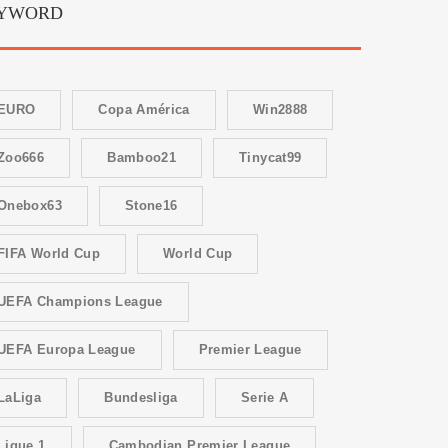
YWORD
EURO
Copa América
Win2888
Zoo666
Bamboo21
Tinycat99
Onebox63
Stone16
FIFA World Cup
World Cup
UEFA Champions League
UEFA Europa League
Premier League
LaLiga
Bundesliga
Serie A
Ligue 1
Cambodian Premier League