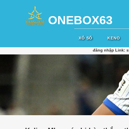
ONEBOX63
XỔ SỐ
KENO
đăng nhập Link:
stone27.cc
|
O