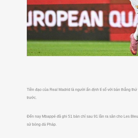
Tiền đạo của Real Madrid là người ấn định tỉ số với bàn thắng th
trước.
Đến nay Mbappé đã ghi 51 bàn chỉ sau 91 lần ra sân cho Les Bleus
sử bóng đá Pháp.