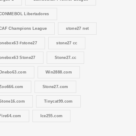
CONMEBOL Libertadores
CAF Champions League
stone27 net
onebox63 #stone27
stone27 cc
onebox63 Stone27
Stone27.cc
Onebo63.com
Win2888.com
Zoo666.com
Stone27.com
Stone16.com
Tinycat99.com
Fire64.com
Ice255.com