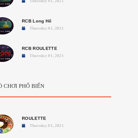
Thursday 01, 2021
RCB Long Hổ
Thursday 01, 2021
RCB ROULETTE
Thursday 01, 2021
Ò CHƠI PHỔ BIẾN
ROULETTE
Thursday 01, 2021