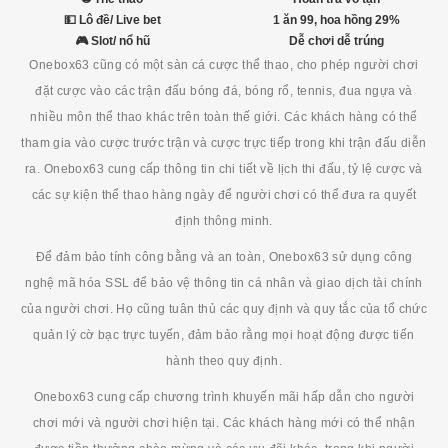
💵 Lô đề/ Live bet
1 ăn 99, hoa hồng 29%
🎮 Slot/ nổ hũ
Dễ chơi dễ trúng
Onebox63 cũng có một sàn cá cược thể thao, cho phép người chơi
đặt cược vào các trận đấu bóng đá, bóng rổ, tennis, đua ngựa và
nhiều môn thể thao khác trên toàn thế giới. Các khách hàng có thể
tham gia vào cược trước trận và cược trực tiếp trong khi trận đấu diễn
ra. Onebox63 cung cấp thông tin chi tiết về lịch thi đấu, tỷ lệ cược và
các sự kiện thể thao hàng ngày để người chơi có thể đưa ra quyết
định thông minh.
Để đảm bảo tính công bằng và an toàn, Onebox63 sử dụng công
nghệ mã hóa SSL để bảo vệ thông tin cá nhân và giao dịch tài chính
của người chơi. Họ cũng tuân thủ các quy định và quy tắc của tổ chức
quản lý cờ bạc trực tuyến, đảm bảo rằng mọi hoạt động được tiến
hành theo quy định.
Onebox63 cung cấp chương trình khuyến mãi hấp dẫn cho người
chơi mới và người chơi hiện tại. Các khách hàng mới có thể nhận