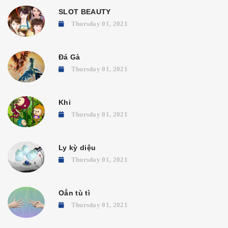
SLOT BEAUTY
Thursday 01, 2021
Đá Gà
Thursday 01, 2021
Khỉ
Thursday 01, 2021
Ly kỳ diệu
Thursday 01, 2021
Oẳn tù tì
Thursday 01, 2021