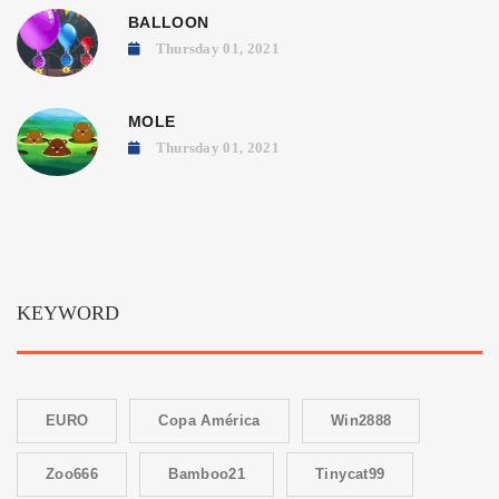
BALLOON
Thursday 01, 2021
MOLE
Thursday 01, 2021
KEYWORD
EURO
Copa América
Win2888
Zoo666
Bamboo21
Tinycat99