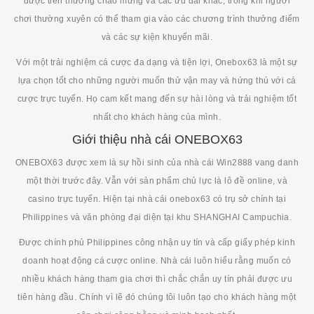
được tiền thưởng chào mừng và các ưu đãi khác, trong khi người
chơi thường xuyên có thể tham gia vào các chương trình thưởng điểm
và các sự kiện khuyến mãi.
Với một trải nghiệm cá cược đa dạng và tiện lợi, Onebox63 là một sự
lựa chọn tốt cho những người muốn thử vận may và hứng thú với cá
cược trực tuyến. Họ cam kết mang đến sự hài lòng và trải nghiệm tốt
nhất cho khách hàng của mình.
Giới thiệu nhà cái ONEBOX63
ONEBOX63 được xem là sự hồi sinh của nhà cái Win2888 vang danh
một thời trước đây. Vẫn với sản phẩm chủ lực là lô đề online, và
casino trực tuyến. Hiện tại nhà cái onebox63 có trụ sở chính tại
Philippines và văn phòng đại diện tại khu SHANGHAI Campuchia.
Được chính phủ Philippines công nhận uy tín và cấp giấy phép kinh
doanh hoạt động cá cược online. Nhà cái luôn hiểu rằng muốn có
nhiều khách hàng tham gia chơi thì chắc chắn uy tín phải được ưu
tiên hàng đầu. Chính vì lẽ đó chúng tôi luôn tạo cho khách hàng một