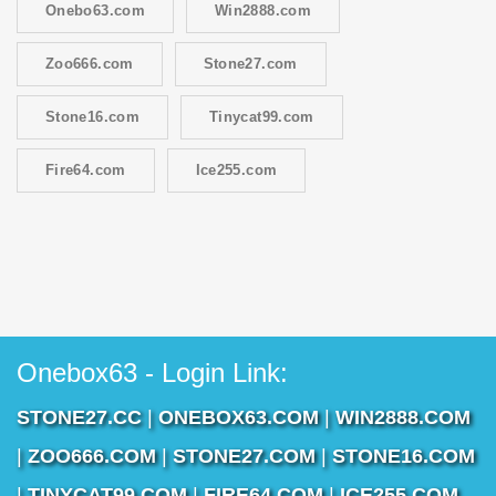
Onebo63.com
Win2888.com
Zoo666.com
Stone27.com
Stone16.com
Tinycat99.com
Fire64.com
Ice255.com
Onebox63 - Login Link:
STONE27.CC
|
ONEBOX63.COM
|
WIN2888.COM
|
ZOO666.COM
|
STONE27.COM
|
STONE16.COM
|
TINYCAT99.COM
|
FIRE64.COM
|
ICE255.COM