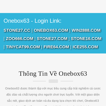
Onebox63 - Login Link:
STONE27.CC
|
ONEBOX63.COM
|
WIN2888.COM
|
ZOO666.COM
|
STONE27.COM
|
STONE16.COM
|
TINYCAT99.COM
|
FIRE64.COM
|
ICE255.COM
Thông Tin Về Onebox63
Onebox63 được thành lập với mục tiêu cung cấp trải nghiệm cá cược
độc đáo và chất lượng cho người chơi trực tuyến. Với một giao diện
sắc nét, giao dịch an toàn và đa dạng lựa chọn trò chơi, Onebox63