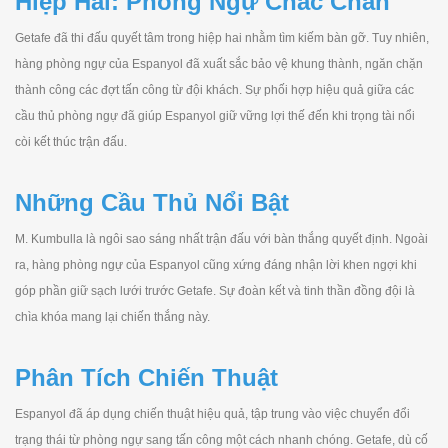
Hiệp Hai: Phòng Ngự Chắc Chắn
Getafe đã thi đấu quyết tâm trong hiệp hai nhằm tìm kiếm bàn gỡ. Tuy nhiên,
hàng phòng ngự của Espanyol đã xuất sắc bảo vệ khung thành, ngăn chặn
thành công các đợt tấn công từ đội khách. Sự phối hợp hiệu quả giữa các
cầu thủ phòng ngự đã giúp Espanyol giữ vững lợi thế đến khi trọng tài nổi
còi kết thúc trận đấu.
Những Cầu Thủ Nổi Bật
M. Kumbulla là ngôi sao sáng nhất trận đấu với bàn thắng quyết định. Ngoài
ra, hàng phòng ngự của Espanyol cũng xứng đáng nhận lời khen ngợi khi
góp phần giữ sạch lưới trước Getafe. Sự đoàn kết và tinh thần đồng đội là
chìa khóa mang lại chiến thắng này.
Phân Tích Chiến Thuật
Espanyol đã áp dụng chiến thuật hiệu quả, tập trung vào việc chuyển đổi
trạng thái từ phòng ngự sang tấn công một cách nhanh chóng. Getafe, dù cố