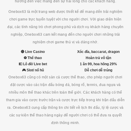
hướng đến việc mang đến sự hài lòng cho các khách hàng.
Onebox63 là một trang web được thiết kế để mang đến trải nghiệm
chơi game trực tuyến tuyệt vời cho người chơi. Với giao diện hiện
đại, các tính năng trò chơi phong phú và dịch vụ khách hàng chuyên
nghiệp, Onebox63 cam kết mang đến cho người chơi những trải
nghiệm chơi game thú vị và đáng nhớ.
🔴 Live Casino
Xóc đĩa, baccarat, dragon
⚽ Thể thao
Hoàn trả vô tận
💵 Lô đề/ Live bet
1 ăn 99, hoa hồng 29%
🎮 Slot/ nổ hũ
Dễ chơi dễ trúng
Onebox63 cũng có một sàn cá cược thể thao, cho phép người chơi
đặt cược vào các trận đấu bóng đá, bóng rổ, tennis, đua ngựa và
nhiều môn thể thao khác trên toàn thế giới. Các khách hàng có thể
tham gia vào cược trước trận và cược trực tiếp trong khi trận đấu diễn
ra. Onebox63 cung cấp thông tin chi tiết về lịch thi đấu, tỷ lệ cược và
các sự kiện thể thao hàng ngày để người chơi có thể đưa ra quyết
định thông minh.