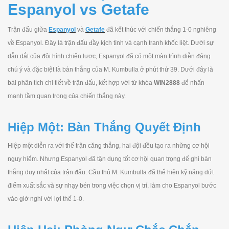
Espanyol vs Getafe
Trận đấu giữa
Espanyol
và
Getafe
đã kết thúc với chiến thắng 1-0 nghiêng
về Espanyol. Đây là trận đấu đầy kịch tính và cạnh tranh khốc liệt. Dưới sự
dẫn dắt của đội hình chiến lược, Espanyol đã có một màn trình diễn đáng
chú ý và đặc biệt là bàn thắng của M. Kumbulla ở phút thứ 39. Dưới đây là
bài phân tích chi tiết về trận đấu, kết hợp với từ khóa
WIN2888
để nhấn
mạnh tầm quan trọng của chiến thắng này.
Hiệp Một: Bàn Thắng Quyết Định
Hiệp một diễn ra với thế trận căng thẳng, hai đội đều tạo ra những cơ hội
nguy hiểm. Nhưng Espanyol đã tận dụng tốt cơ hội quan trọng để ghi bàn
thắng duy nhất của trận đấu. Cầu thủ M. Kumbulla đã thể hiện kỹ năng dứt
điểm xuất sắc và sự nhạy bén trong việc chọn vị trí, làm cho Espanyol bước
vào giờ nghỉ với lợi thế 1-0.