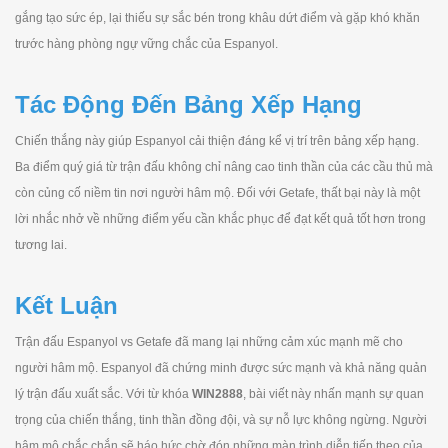
gắng tạo sức ép, lại thiếu sự sắc bén trong khâu dứt điểm và gặp khó khăn
trước hàng phòng ngự vững chắc của Espanyol.
Tác Động Đến Bảng Xếp Hạng
Chiến thắng này giúp Espanyol cải thiện đáng kể vị trí trên bảng xếp hạng.
Ba điểm quý giá từ trận đấu không chỉ nâng cao tinh thần của các cầu thủ mà
còn củng cố niềm tin nơi người hâm mộ. Đối với Getafe, thất bại này là một
lời nhắc nhở về những điểm yếu cần khắc phục để đạt kết quả tốt hơn trong
tương lai.
Kết Luận
Trận đấu Espanyol vs Getafe đã mang lại những cảm xúc mạnh mẽ cho
người hâm mộ. Espanyol đã chứng minh được sức mạnh và khả năng quản
lý trận đấu xuất sắc. Với từ khóa
WIN2888
, bài viết này nhấn mạnh sự quan
trọng của chiến thắng, tinh thần đồng đội, và sự nỗ lực không ngừng. Người
hâm mộ chắc chắn sẽ háo hức chờ đón những màn trình diễn tiếp theo của