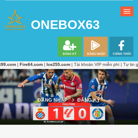
ONEBOX63
re64.com
|
Ice255.com
| Tài khoản VIP miễn phí | Tự tin giải trí, p
ĐĂNG NHẬP
ĐĂNG KÝ