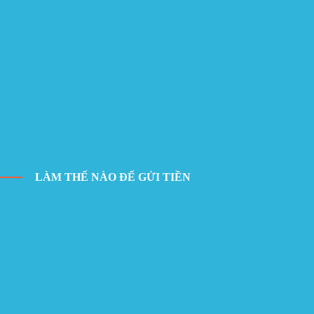
LÀM THẾ NÀO ĐỂ GỬI TIỀN