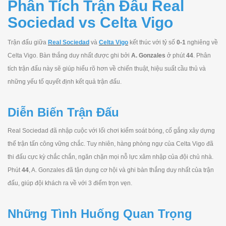
Phân Tích Trận Đấu Real
Sociedad vs Celta Vigo
Trận đấu giữa
Real Sociedad
và
Celta Vigo
kết thúc với tỷ số
0-1
nghiêng về
Celta Vigo. Bàn thắng duy nhất được ghi bởi
A. Gonzales
ở phút
44
. Phân
tích trận đấu này sẽ giúp hiểu rõ hơn về chiến thuật, hiệu suất cầu thủ và
những yếu tố quyết định kết quả trận đấu.
Diễn Biến Trận Đấu
Real Sociedad đã nhập cuộc với lối chơi kiểm soát bóng, cố gắng xây dựng
thế trận tấn công vững chắc. Tuy nhiên, hàng phòng ngự của Celta Vigo đã
thi đấu cực kỳ chắc chắn, ngăn chặn mọi nỗ lực xâm nhập của đội chủ nhà.
Phút
44
, A. Gonzales đã tận dụng cơ hội và ghi bàn thắng duy nhất của trận
đấu, giúp đội khách ra về với 3 điểm trọn vẹn.
Những Tình Huống Quan Trọng