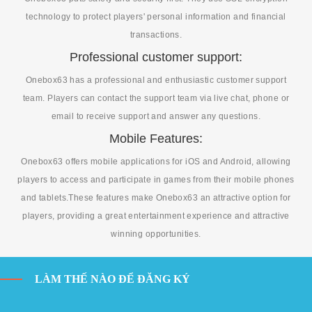
technology to protect players' personal information and financial
transactions.
Professional customer support:
Onebox63 has a professional and enthusiastic customer support
team. Players can contact the support team via live chat, phone or
email to receive support and answer any questions.
Mobile Features:
Onebox63 offers mobile applications for iOS and Android, allowing
players to access and participate in games from their mobile phones
and tablets.These features make Onebox63 an attractive option for
players, providing a great entertainment experience and attractive
winning opportunities.
LÀM THẾ NÀO ĐỂ ĐĂNG KÝ