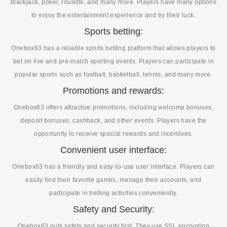
blackjack, poker, roulette, and many more. Players have many options
to enjoy the entertainment experience and try their luck.
Sports betting:
Onebox63 has a reliable sports betting platform that allows players to
bet on live and pre-match sporting events. Players can participate in
popular sports such as football, basketball, tennis, and many more.
Promotions and rewards:
Onebox63 offers attractive promotions, including welcome bonuses,
deposit bonuses, cashback, and other events. Players have the
opportunity to receive special rewards and incentives.
Convenient user interface:
Onebox63 has a friendly and easy-to-use user interface. Players can
easily find their favorite games, manage their accounts, and
participate in betting activities conveniently.
Safety and Security:
Onebox63 puts safety and security first. They use SSL encryption