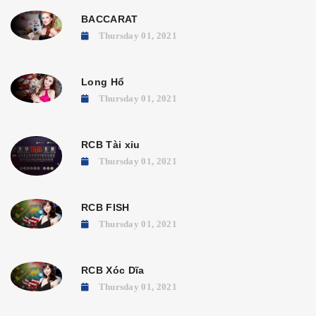
BACCARAT
Thursday 01, 2021
Long Hổ
Thursday 01, 2021
RCB Tài xỉu
Thursday 01, 2021
RCB FISH
Thursday 01, 2021
RCB Xóc Dĩa
Thursday 01, 2021