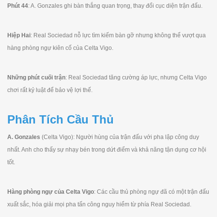
Phút 44
: A. Gonzales ghi bàn thắng quan trọng, thay đổi cục diện trận đấu.
Hiệp Hai
: Real Sociedad nỗ lực tìm kiếm bàn gỡ nhưng không thể vượt qua
hàng phòng ngự kiên cố của Celta Vigo.
Những phút cuối trận
: Real Sociedad tăng cường áp lực, nhưng Celta Vigo
chơi rất kỷ luật để bảo vệ lợi thế.
Phân Tích Cầu Thủ
A. Gonzales
(Celta Vigo): Người hùng của trận đấu với pha lập công duy
nhất. Anh cho thấy sự nhạy bén trong dứt điểm và khả năng tận dụng cơ hội
tốt.
Hàng phòng ngự của Celta Vigo
: Các cầu thủ phòng ngự đã có một trận đấu
xuất sắc, hóa giải mọi pha tấn công nguy hiểm từ phía Real Sociedad.