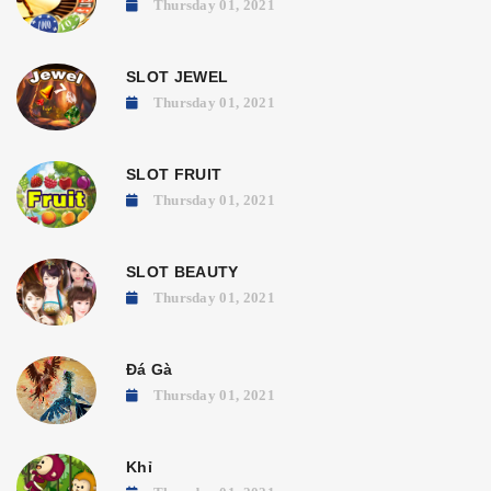
Thursday 01, 2021
SLOT JEWEL
Thursday 01, 2021
SLOT FRUIT
Thursday 01, 2021
SLOT BEAUTY
Thursday 01, 2021
Đá Gà
Thursday 01, 2021
Khỉ