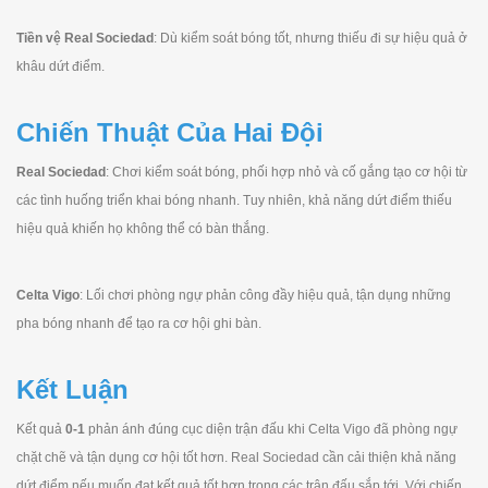
Tiền vệ Real Sociedad
: Dù kiểm soát bóng tốt, nhưng thiếu đi sự hiệu quả ở
khâu dứt điểm.
Chiến Thuật Của Hai Đội
Real Sociedad
: Chơi kiểm soát bóng, phối hợp nhỏ và cố gắng tạo cơ hội từ
các tình huống triển khai bóng nhanh. Tuy nhiên, khả năng dứt điểm thiếu
hiệu quả khiến họ không thể có bàn thắng.
Celta Vigo
: Lối chơi phòng ngự phản công đầy hiệu quả, tận dụng những
pha bóng nhanh để tạo ra cơ hội ghi bàn.
Kết Luận
Kết quả
0-1
phản ánh đúng cục diện trận đấu khi Celta Vigo đã phòng ngự
chặt chẽ và tận dụng cơ hội tốt hơn. Real Sociedad cần cải thiện khả năng
dứt điểm nếu muốn đạt kết quả tốt hơn trong các trận đấu sắp tới. Với chiến