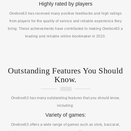
Highly rated by players
Onebox63 has received many positive feedbacks and high ratings
from players for the quality of service and reliable experience they
bring. These achievements have contributed to making Onebox63 a
leading and reliable online bookmaker in 2023.
Outstanding Features You Should
Know.
Onebox63 has many outstanding features that you should know,
including:
Variety of games:
Onebox63 offers a wide range of games such as slots, baccarat,