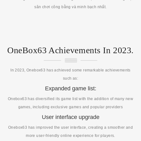
sân chơi công bằng và minh bạch nhất.
OneBox63 Achievements In 2023.
In 2023, Onebox63 has achieved some remarkable achievements
such as:
Expanded game list:
Onebox63 has diversified its game list with the addition of many new
games, including exclusive games and popular providers
User interface upgrade
Onebox63 has improved the user interface, creating a smoother and
more user-friendly online experience for players.