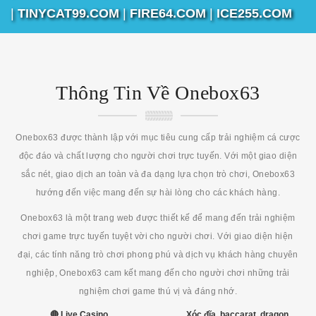
|
TINYCAT99.COM
|
FIRE64.COM
|
ICE255.COM
Thông Tin Về Onebox63
Onebox63 được thành lập với mục tiêu cung cấp trải nghiệm cá cược
độc đáo và chất lượng cho người chơi trực tuyến. Với một giao diện
sắc nét, giao dịch an toàn và đa dạng lựa chọn trò chơi, Onebox63
hướng đến việc mang đến sự hài lòng cho các khách hàng.
Onebox63 là một trang web được thiết kế để mang đến trải nghiệm
chơi game trực tuyến tuyệt vời cho người chơi. Với giao diện hiện
đại, các tính năng trò chơi phong phú và dịch vụ khách hàng chuyên
nghiệp, Onebox63 cam kết mang đến cho người chơi những trải
nghiệm chơi game thú vị và đáng nhớ.
🔴 Live Casino
Xóc đĩa, baccarat, dragon