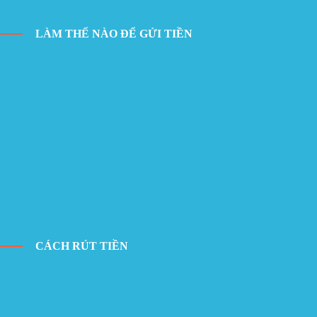
LÀM THẾ NÀO ĐỂ GỬI TIỀN
CÁCH RÚT TIỀN