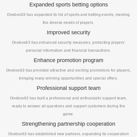
Expanded sports betting options
Onebox63 has expanded its list of sports and betting events, meeting
the diverse needs of players.
Improved security
Onebox63 has enhanced security measures, protecting players'
personal information and financial transactions.
Enhance promotion program
Onebox63 has provided attractive and exciting promotions for players,
bringing many winning opportunities and special offers.
Professional support team
Onebox63 has built a professional and enthusiastic support team,
ready to answer all questions and support customers during the
game.
Strengthening partnership cooperation
Onebox63 has established new partners, expanding its cooperation