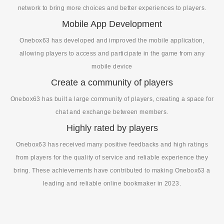
network to bring more choices and better experiences to players.
Mobile App Development
Onebox63 has developed and improved the mobile application,
allowing players to access and participate in the game from any
mobile device
Create a community of players
Onebox63 has built a large community of players, creating a space for
chat and exchange between members.
Highly rated by players
Onebox63 has received many positive feedbacks and high ratings
from players for the quality of service and reliable experience they
bring. These achievements have contributed to making Onebox63 a
leading and reliable online bookmaker in 2023.