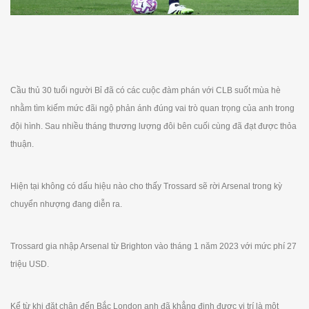
Cầu thủ 30 tuổi người Bỉ đã có các cuộc đàm phán với CLB suốt mùa hè
nhằm tìm kiếm mức đãi ngộ phản ánh đúng vai trò quan trọng của anh trong
đội hình. Sau nhiều tháng thương lượng đôi bên cuối cùng đã đạt được thỏa
thuận.
Hiện tại không có dấu hiệu nào cho thấy Trossard sẽ rời Arsenal trong kỳ
chuyển nhượng đang diễn ra.
Trossard gia nhập Arsenal từ Brighton vào tháng 1 năm 2023 với mức phí 27
triệu USD.
Kể từ khi đặt chân đến Bắc London anh đã khẳng định được vị trí là một