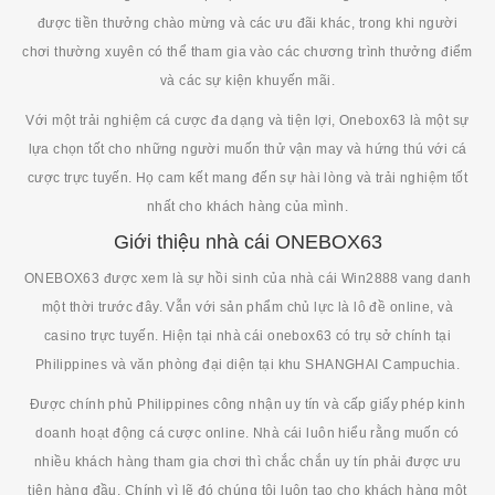
được tiền thưởng chào mừng và các ưu đãi khác, trong khi người
chơi thường xuyên có thể tham gia vào các chương trình thưởng điểm
và các sự kiện khuyến mãi.
Với một trải nghiệm cá cược đa dạng và tiện lợi, Onebox63 là một sự
lựa chọn tốt cho những người muốn thử vận may và hứng thú với cá
cược trực tuyến. Họ cam kết mang đến sự hài lòng và trải nghiệm tốt
nhất cho khách hàng của mình.
Giới thiệu nhà cái ONEBOX63
ONEBOX63 được xem là sự hồi sinh của nhà cái Win2888 vang danh
một thời trước đây. Vẫn với sản phẩm chủ lực là lô đề online, và
casino trực tuyến. Hiện tại nhà cái onebox63 có trụ sở chính tại
Philippines và văn phòng đại diện tại khu SHANGHAI Campuchia.
Được chính phủ Philippines công nhận uy tín và cấp giấy phép kinh
doanh hoạt động cá cược online. Nhà cái luôn hiểu rằng muốn có
nhiều khách hàng tham gia chơi thì chắc chắn uy tín phải được ưu
tiên hàng đầu. Chính vì lẽ đó chúng tôi luôn tạo cho khách hàng một