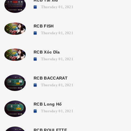
RCB Tài xỉu
Thursday 01, 2021
RCB FISH
Thursday 01, 2021
RCB Xóc Dĩa
Thursday 01, 2021
RCB BACCARAT
Thursday 01, 2021
RCB Long Hổ
Thursday 01, 2021
RCB ROULETTE