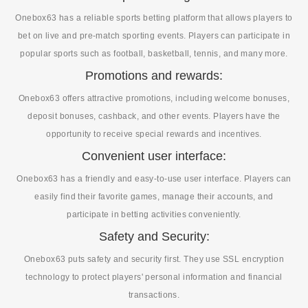
Onebox63 has a reliable sports betting platform that allows players to
bet on live and pre-match sporting events. Players can participate in
popular sports such as football, basketball, tennis, and many more.
Promotions and rewards:
Onebox63 offers attractive promotions, including welcome bonuses,
deposit bonuses, cashback, and other events. Players have the
opportunity to receive special rewards and incentives.
Convenient user interface:
Onebox63 has a friendly and easy-to-use user interface. Players can
easily find their favorite games, manage their accounts, and
participate in betting activities conveniently.
Safety and Security:
Onebox63 puts safety and security first. They use SSL encryption
technology to protect players' personal information and financial
transactions.