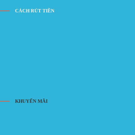
CÁCH RÚT TIỀN
KHUYẾN MÃI