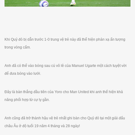
Khi Quỷ đỏ bị dẫn trước 1-0 trung vệ trẻ này đã thể hiện phản xạ ấn tượng
trong vòng cấm.
Anh đã có thể vào bóng sau cú vô lê của Manuel Ugarte một cách tuyệt vời
để đưa bóng vào lưới.
Đây là bàn thắng đầu tiên của Yoro cho Man United khi anh thể hiện khả
năng phối hợp từ cự ly gần.
Anh cũng đã trở thành hậu vệ trẻ nhất ghi bàn cho Quỷ đỏ tại một giải đấu
châu Âu ở độ tuổi 19 năm 4 tháng và 28 ngày!