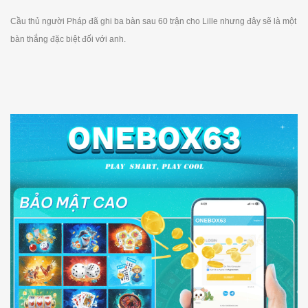
Cầu thủ người Pháp đã ghi ba bàn sau 60 trận cho Lille nhưng đây sẽ là một
bàn thắng đặc biệt đối với anh.