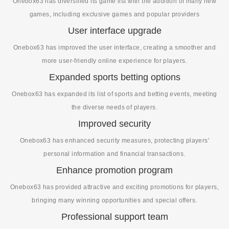
Onebox63 has diversified its game list with the addition of many new
games, including exclusive games and popular providers
User interface upgrade
Onebox63 has improved the user interface, creating a smoother and
more user-friendly online experience for players.
Expanded sports betting options
Onebox63 has expanded its list of sports and betting events, meeting
the diverse needs of players.
Improved security
Onebox63 has enhanced security measures, protecting players'
personal information and financial transactions.
Enhance promotion program
Onebox63 has provided attractive and exciting promotions for players,
bringing many winning opportunities and special offers.
Professional support team