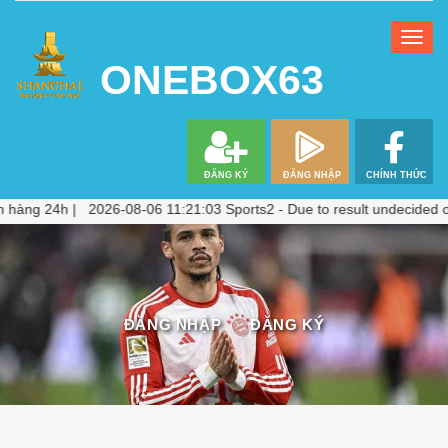
ONEBOX63
hách hàng 24h | 2026-08-06 11:21:03 Sports2 - Due to result undecide
ĐĂNG NHẬP
ĐĂNG KÝ