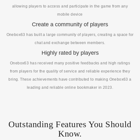
allowing players to access and participate in the game from any
mobile device
Create a community of players
Onebox63 has built a large community of players, creating a space for
chat and exchange between members.
Highly rated by players
Onebox63 has received many positive feedbacks and high ratings
from players for the quality of service and reliable experience they
bring. These achievements have contributed to making Onebox63 a
leading and reliable online bookmaker in 2023.
Outstanding Features You Should
Know.