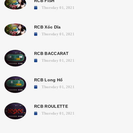
RCB FISH
Thursday 01, 2021
RCB Xóc Dĩa
Thursday 01, 2021
RCB BACCARAT
Thursday 01, 2021
RCB Long Hổ
Thursday 01, 2021
RCB ROULETTE
Thursday 01, 2021