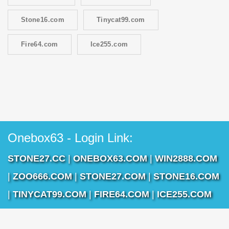
Stone16.com
Tinycat99.com
Fire64.com
Ice255.com
Onebox63 - Login Link:
STONE27.CC
|
ONEBOX63.COM
|
WIN2888.COM
|
ZOO666.COM
|
STONE27.COM
|
STONE16.COM
|
TINYCAT99.COM
|
FIRE64.COM
|
ICE255.COM