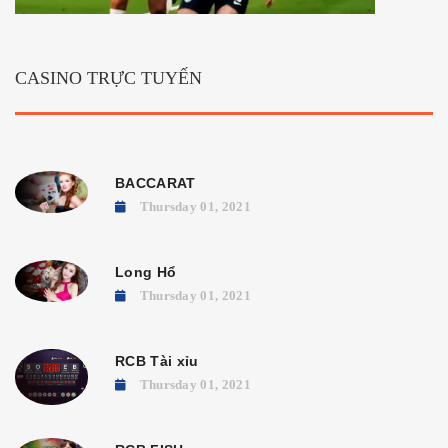
CASINO TRỰC TUYẾN
BACCARAT
Thursday 01, 2021
Long Hổ
Thursday 01, 2021
RCB Tài xỉu
Thursday 01, 2021