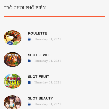
TRÒ CHƠI PHỔ BIẾN
ROULETTE
Thursday 01, 2021
SLOT JEWEL
Thursday 01, 2021
SLOT FRUIT
Thursday 01, 2021
SLOT BEAUTY
Thursday 01, 2021