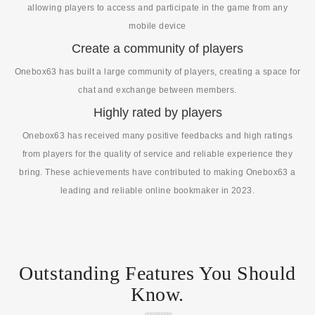
allowing players to access and participate in the game from any
mobile device
Create a community of players
Onebox63 has built a large community of players, creating a space for
chat and exchange between members.
Highly rated by players
Onebox63 has received many positive feedbacks and high ratings
from players for the quality of service and reliable experience they
bring. These achievements have contributed to making Onebox63 a
leading and reliable online bookmaker in 2023.
Outstanding Features You Should
Know.