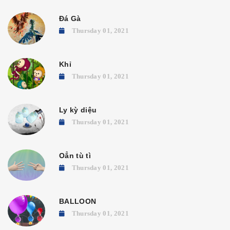
Đá Gà
Thursday 01, 2021
Khỉ
Thursday 01, 2021
Ly kỳ diệu
Thursday 01, 2021
Oẳn tù tì
Thursday 01, 2021
BALLOON
Thursday 01, 2021