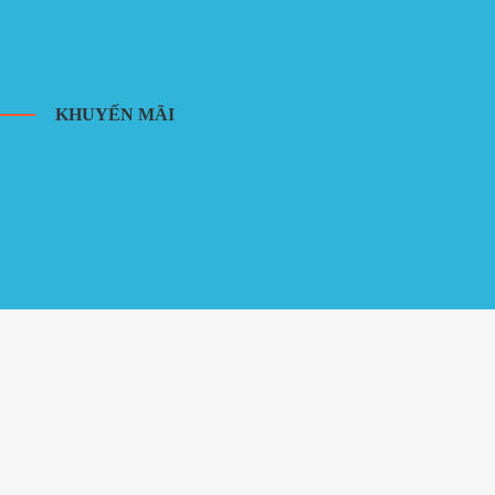
KHUYẾN MÃI
ONEBOX63 COPYRIGHTS 2025. ALL RIGHTS RESERVED