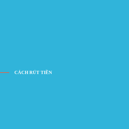
CÁCH RÚT TIỀN