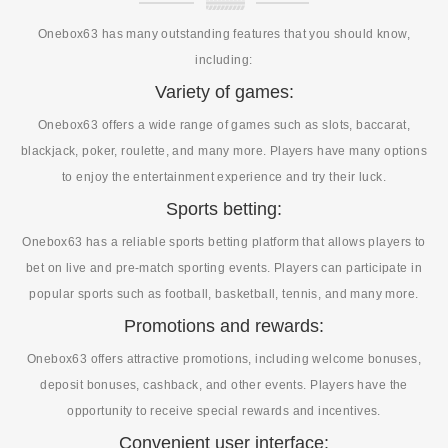
Onebox63 has many outstanding features that you should know,
including:
Variety of games:
Onebox63 offers a wide range of games such as slots, baccarat,
blackjack, poker, roulette, and many more. Players have many options
to enjoy the entertainment experience and try their luck.
Sports betting:
Onebox63 has a reliable sports betting platform that allows players to
bet on live and pre-match sporting events. Players can participate in
popular sports such as football, basketball, tennis, and many more.
Promotions and rewards:
Onebox63 offers attractive promotions, including welcome bonuses,
deposit bonuses, cashback, and other events. Players have the
opportunity to receive special rewards and incentives.
Convenient user interface: