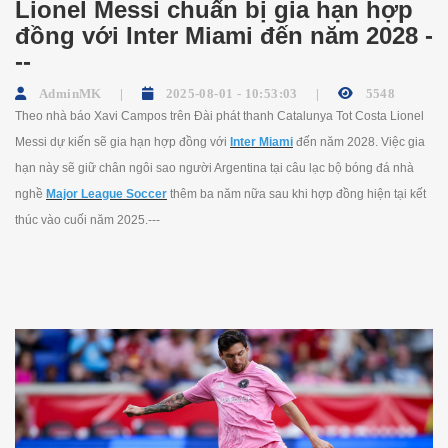
Lionel Messi chuẩn bị gia hạn hợp
đồng với Inter Miami đến năm 2028 -
--
AdminMK
2025-08-01 - 10:53:03
5548
Theo nhà báo Xavi Campos trên Đài phát thanh Catalunya Tot Costa Lionel
Messi dự kiến sẽ gia hạn hợp đồng với
Inter Miami
đến năm 2028. Việc gia
hạn này sẽ giữ chân ngôi sao người Argentina tại câu lạc bộ bóng đá nhà
nghề
Major League Soccer
thêm ba năm nữa sau khi hợp đồng hiện tại kết
thúc vào cuối năm 2025.---