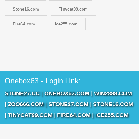
Stone16.com
Tinycat99.com
Fire64.com
Ice255.com
Onebox63 - Login Link:
STONE27.CC
|
ONEBOX63.COM
|
WIN2888.COM
|
ZOO666.COM
|
STONE27.COM
|
STONE16.COM
|
TINYCAT99.COM
|
FIRE64.COM
|
ICE255.COM