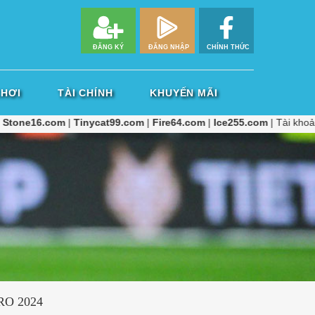
CHƠI
TÀI CHÍNH
KHUYẾN MÃI
|
Tinycat99.com
|
Fire64.com
|
Ice255.com
| Tài khoản VIP miễn phí
RO 2024