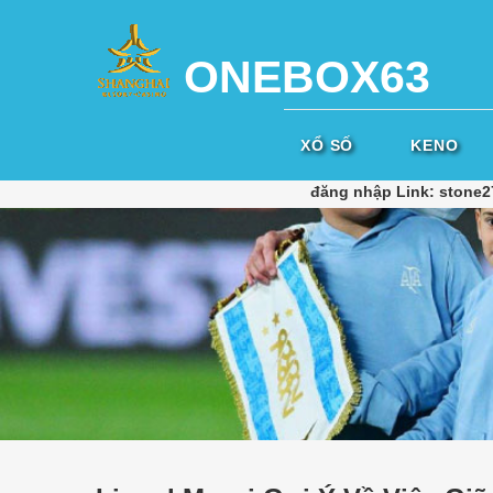
ONEBOX63
XỔ SỐ
KENO
đăng nhập Link:
stone27.cc
|
Onebox