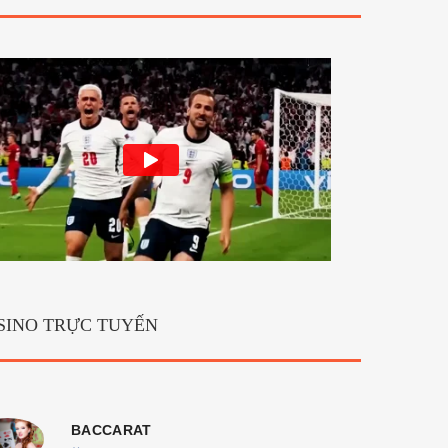
SINO TRỰC TUYẾN
BACCARAT