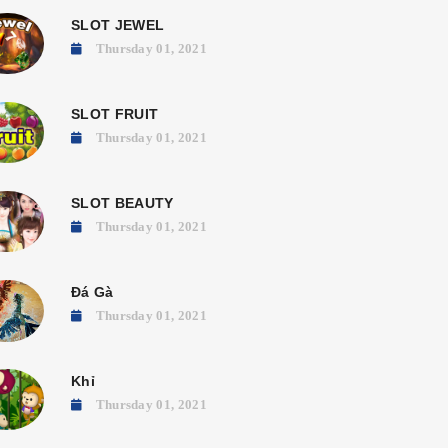
SLOT JEWEL
Thursday 01, 2021
SLOT FRUIT
Thursday 01, 2021
SLOT BEAUTY
Thursday 01, 2021
Đá Gà
Thursday 01, 2021
Khỉ
Thursday 01, 2021