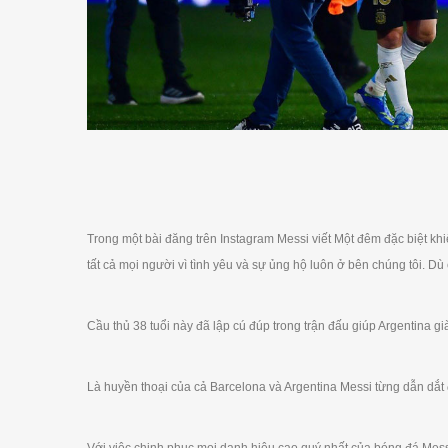
Trong một bài đăng trên Instagram Messi viết Một đêm đặc biệt khi
tất cả mọi người vì tình yêu và sự ủng hộ luôn ở bên chúng tôi. Dù 
Cầu thủ 38 tuổi này đã lập cú đúp trong trận đấu giúp Argentina g
Là huyền thoại của cả Barcelona và Argentina Messi từng dẫn dắt
Với việc chinh phục mọi danh hiệu cao quý nhất của bóng đá Messi