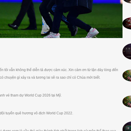
ến tôi vẫn không thể diễn tả được cảm xúc. Xin cảm ơn từ tận đáy lòng đến
có chuyện gì xảy ra và tương lai sẽ ra sao chỉ có Chúa mới biết.
iành vé tham dự World Cup 2026 tại Mỹ.
 đội tuyển quê hương vô địch World Cup 2022.
 được xem là cầu thủ giàu thành tích nhất trong lịch sử môn thể thao vua.