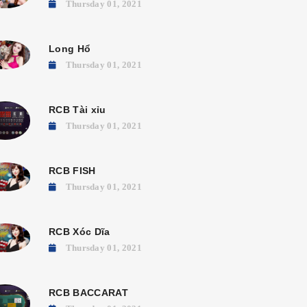
Thursday 01, 2021
Long Hổ
Thursday 01, 2021
RCB Tài xỉu
Thursday 01, 2021
RCB FISH
Thursday 01, 2021
RCB Xóc Dĩa
Thursday 01, 2021
RCB BACCARAT