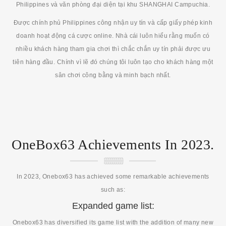
Philippines và văn phòng đại diện tại khu SHANGHAI Campuchia.
Được chính phủ Philippines công nhận uy tín và cấp giấy phép kinh
doanh hoạt động cá cược online. Nhà cái luôn hiểu rằng muốn có
nhiều khách hàng tham gia chơi thì chắc chắn uy tín phải được ưu
tiên hàng đầu. Chính vì lẽ đó chúng tôi luôn tạo cho khách hàng một
sân chơi công bằng và minh bạch nhất.
OneBox63 Achievements In 2023.
In 2023, Onebox63 has achieved some remarkable achievements
such as:
Expanded game list:
Onebox63 has diversified its game list with the addition of many new