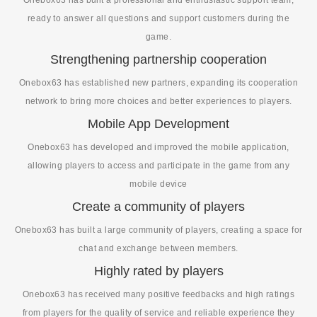
Onebox63 has built a professional and enthusiastic support team,
ready to answer all questions and support customers during the
game.
Strengthening partnership cooperation
Onebox63 has established new partners, expanding its cooperation
network to bring more choices and better experiences to players.
Mobile App Development
Onebox63 has developed and improved the mobile application,
allowing players to access and participate in the game from any
mobile device
Create a community of players
Onebox63 has built a large community of players, creating a space for
chat and exchange between members.
Highly rated by players
Onebox63 has received many positive feedbacks and high ratings
from players for the quality of service and reliable experience they