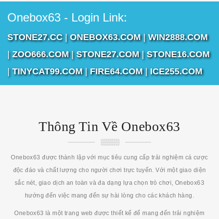
Onebox63 - Login Link:
STONE27.CC
|
ONEBOX63.COM
|
WIN2888.COM
|
ZOO666.COM
|
STONE27.COM
|
STONE16.COM
|
TINYCAT99.COM
|
FIRE64.COM
|
ICE255.COM
Thông Tin Về Onebox63
Onebox63 được thành lập với mục tiêu cung cấp trải nghiệm cá cược
độc đáo và chất lượng cho người chơi trực tuyến. Với một giao diện
sắc nét, giao dịch an toàn và đa dạng lựa chọn trò chơi, Onebox63
hướng đến việc mang đến sự hài lòng cho các khách hàng.
Onebox63 là một trang web được thiết kế để mang đến trải nghiệm