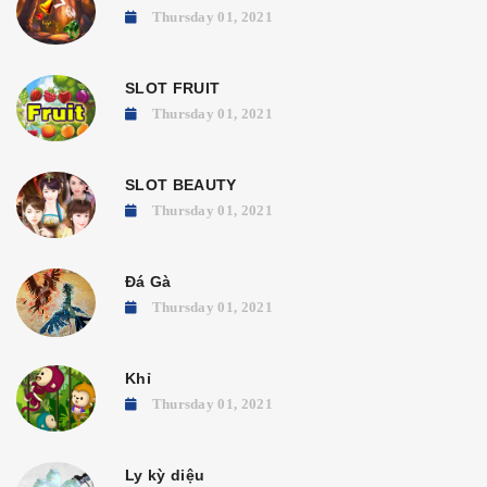
Thursday 01, 2021
SLOT FRUIT
Thursday 01, 2021
SLOT BEAUTY
Thursday 01, 2021
Đá Gà
Thursday 01, 2021
Khỉ
Thursday 01, 2021
Ly kỳ diệu