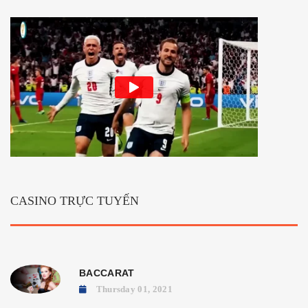
CASINO TRỰC TUYẾN
BACCARAT
Thursday 01, 2021