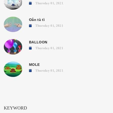
Thursday 01, 2021
Oẳn tù tì
Thursday 01, 2021
BALLOON
Thursday 01, 2021
MOLE
Thursday 01, 2021
KEYWORD