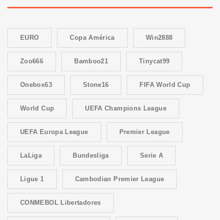
EURO
Copa América
Win2888
Zoo666
Bamboo21
Tinycat99
Onebox63
Stone16
FIFA World Cup
World Cup
UEFA Champions League
UEFA Europa League
Premier League
LaLiga
Bundesliga
Serie A
Ligue 1
Cambodian Premier League
CONMEBOL Libertadores