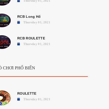
Thursday 01, 2021
RCB Long Hổ
Thursday 01, 2021
RCB ROULETTE
Thursday 01, 2021
Ò CHƠI PHỔ BIẾN
ROULETTE
Thursday 01, 2021