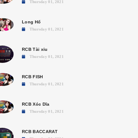
Thursday 01, 2021
Long Hổ
Thursday 01, 2021
RCB Tài xỉu
Thursday 01, 2021
RCB FISH
Thursday 01, 2021
RCB Xóc Dĩa
Thursday 01, 2021
RCB BACCARAT