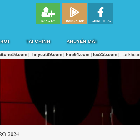
CHƠI
TÀI CHÍNH
KHUYẾN MÃI
com
|
Tinycat99.com
|
Fire64.com
|
Ice255.com
| Tài khoản VIP miễn
RO 2024