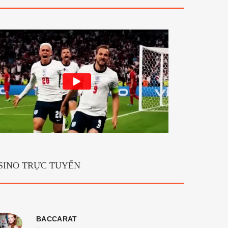
SINO TRỰC TUYẾN
BACCARAT