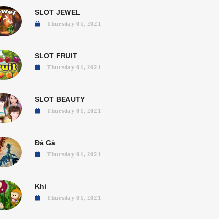
SLOT JEWEL
Thursday 01, 2021
SLOT FRUIT
Thursday 01, 2021
SLOT BEAUTY
Thursday 01, 2021
Đá Gà
Thursday 01, 2021
Khỉ
Thursday 01, 2021