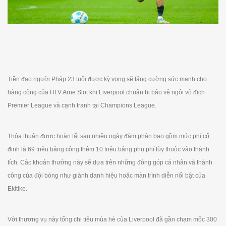
Tiền đạo người Pháp 23 tuổi được kỳ vọng sẽ tăng cường sức mạnh cho
hàng công của HLV Arne Slot khi Liverpool chuẩn bị bảo vệ ngôi vô địch
Premier League và cạnh tranh tại Champions League.
Thỏa thuận được hoàn tất sau nhiều ngày đàm phán bao gồm mức phí cố
định là 69 triệu bảng cộng thêm 10 triệu bảng phụ phí tùy thuộc vào thành
tích. Các khoản thưởng này sẽ dựa trên những đóng góp cá nhân và thành
công của đội bóng như giành danh hiệu hoặc màn trình diễn nổi bật của
Ekitike.
Với thương vụ này tổng chi tiêu mùa hè của Liverpool đã gần chạm mốc 300