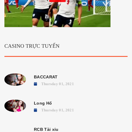
CASINO TRỰC TUYẾN
BACCARAT
Thursday 01, 2021
Long Hổ
Thursday 01, 2021
RCB Tài xỉu