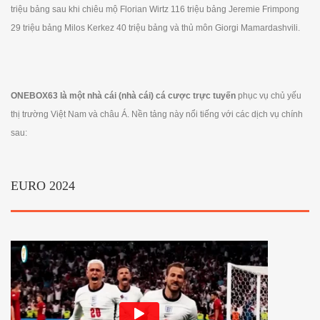
triệu bảng sau khi chiêu mộ Florian Wirtz 116 triệu bảng Jeremie Frimpong
29 triệu bảng Milos Kerkez 40 triệu bảng và thủ môn Giorgi Mamardashvili.
ONEBOX63 là một nhà cái (nhà cái) cá cược trực tuyến
phục vụ chủ yếu
thị trường Việt Nam và châu Á. Nền tảng này nổi tiếng với các dịch vụ chính
sau:
EURO 2024