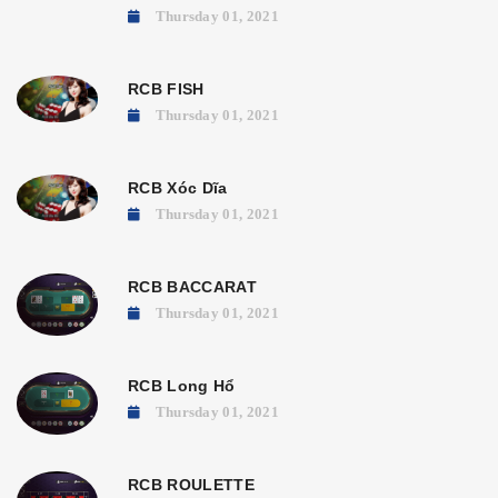
Thursday 01, 2021
RCB FISH
Thursday 01, 2021
RCB Xóc Dĩa
Thursday 01, 2021
RCB BACCARAT
Thursday 01, 2021
RCB Long Hổ
Thursday 01, 2021
RCB ROULETTE