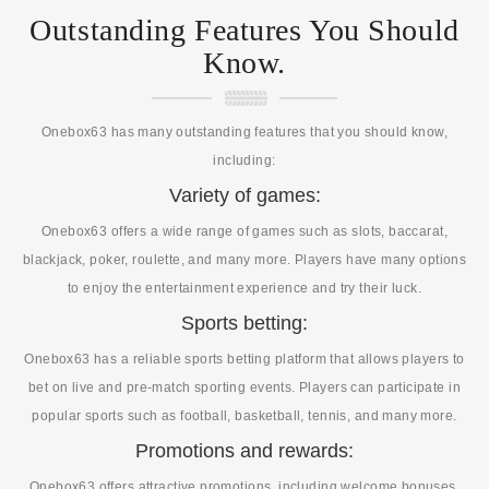
Outstanding Features You Should
Know.
Onebox63 has many outstanding features that you should know,
including:
Variety of games:
Onebox63 offers a wide range of games such as slots, baccarat,
blackjack, poker, roulette, and many more. Players have many options
to enjoy the entertainment experience and try their luck.
Sports betting:
Onebox63 has a reliable sports betting platform that allows players to
bet on live and pre-match sporting events. Players can participate in
popular sports such as football, basketball, tennis, and many more.
Promotions and rewards:
Onebox63 offers attractive promotions, including welcome bonuses,