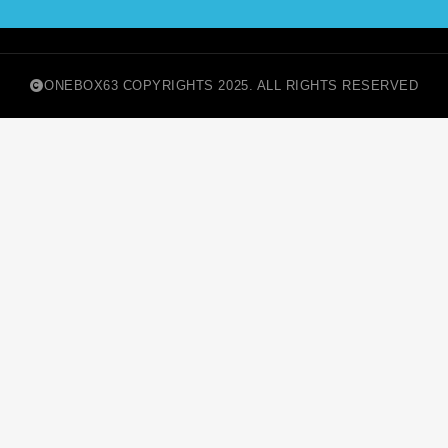
ONEBOX63 COPYRIGHTS 2025. ALL RIGHTS RESERVED