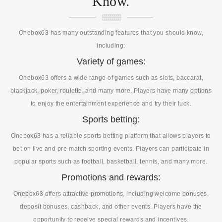
Know.
Onebox63 has many outstanding features that you should know,
including:
Variety of games:
Onebox63 offers a wide range of games such as slots, baccarat,
blackjack, poker, roulette, and many more. Players have many options
to enjoy the entertainment experience and try their luck.
Sports betting:
Onebox63 has a reliable sports betting platform that allows players to
bet on live and pre-match sporting events. Players can participate in
popular sports such as football, basketball, tennis, and many more.
Promotions and rewards:
Onebox63 offers attractive promotions, including welcome bonuses,
deposit bonuses, cashback, and other events. Players have the
opportunity to receive special rewards and incentives.