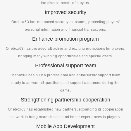
the diverse needs of players.
Improved security
Onebox63 has enhanced security measures, protecting players'
personal information and financial transactions.
Enhance promotion program
Onebox63 has provided attractive and exciting promotions for players,
bringing many winning opportunities and special offers.
Professional support team
Onebox63 has built a professional and enthusiastic support team,
ready to answer all questions and support customers during the
game.
Strengthening partnership cooperation
Onebox63 has established new partners, expanding its cooperation
network to bring more choices and better experiences to players.
Mobile App Development