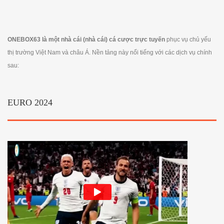
ONEBOX63 là một nhà cái (nhà cái) cá cược trực tuyến
phục vụ chủ yếu
thị trường Việt Nam và châu Á. Nền tảng này nổi tiếng với các dịch vụ chính
sau:
EURO 2024