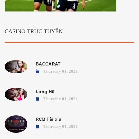
CASINO TRỰC TUYẾN
BACCARAT
Thursday 01, 2021
Long Hổ
Thursday 01, 2021
RCB Tài xỉu
Thursday 01, 2021