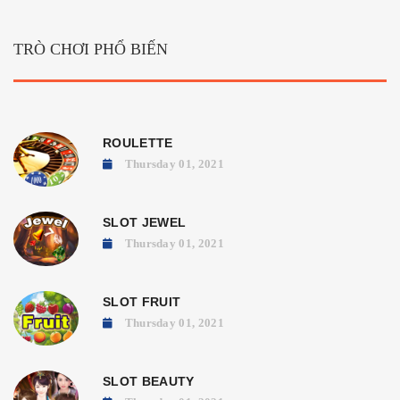
TRÒ CHƠI PHỔ BIẾN
ROULETTE
Thursday 01, 2021
SLOT JEWEL
Thursday 01, 2021
SLOT FRUIT
Thursday 01, 2021
SLOT BEAUTY