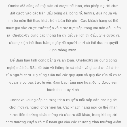
Onebox63 cũng có một sàn cá cược thể thao, cho phép người chơi
đặt cược vào các trận đấu bóng đá, bóng rổ, tennis, đua ngựa và
nhiều môn thể thao khác trên toàn thế giới. Các khách hàng có thể
tham gia vào cược trước trận và cược trực tiếp trong khi trận đấu diễn
ra. Onebox63 cung cấp thông tin chi tiết về lịch thi đấu, tỷ lệ cược và
các sự kiện thể thao hàng ngày để người chơi có thể đưa ra quyết
định thông minh.
Để đảm bảo tính công bằng và an toàn, Onebox63 sử dụng công
nghệ mã hóa SSL để bảo vệ thông tin cá nhân và giao dịch tài chính
của người chơi. Họ cũng tuân thủ các quy định và quy tắc của tổ chức
quản lý cờ bạc trực tuyến, đảm bảo rằng mọi hoạt động được tiến
hành theo quy định.
Onebox63 cung cấp chương trình khuyến mãi hấp dẫn cho người
chơi mới và người chơi hiện tại. Các khách hàng mới có thể nhận
được tiền thưởng chào mừng và các ưu đãi khác, trong khi người
chơi thường xuyên có thể tham gia vào các chương trình thưởng điểm