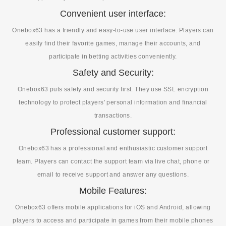
Convenient user interface:
Onebox63 has a friendly and easy-to-use user interface. Players can
easily find their favorite games, manage their accounts, and
participate in betting activities conveniently.
Safety and Security:
Onebox63 puts safety and security first. They use SSL encryption
technology to protect players' personal information and financial
transactions.
Professional customer support:
Onebox63 has a professional and enthusiastic customer support
team. Players can contact the support team via live chat, phone or
email to receive support and answer any questions.
Mobile Features:
Onebox63 offers mobile applications for iOS and Android, allowing
players to access and participate in games from their mobile phones