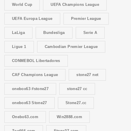
World Cup
UEFA Champions League
UEFA Europa League
Premier League
LaLiga
Bundesliga
Serie A
Ligue 1
Cambodian Premier League
CONMEBOL Libertadores
CAF Champions League
stone27 net
onebox63 #stone27
stone27 cc
onebox63 Stone27
Stone27.cc
Onebo63.com
Win2888.com
Zoo666.com
Stone27.com