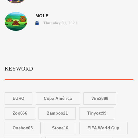
MOLE
Thursday 01, 2021
KEYWORD
EURO
Copa América
Win2888
Zoo666
Bamboo21
Tinycat99
Onebox63
Stone16
FIFA World Cup