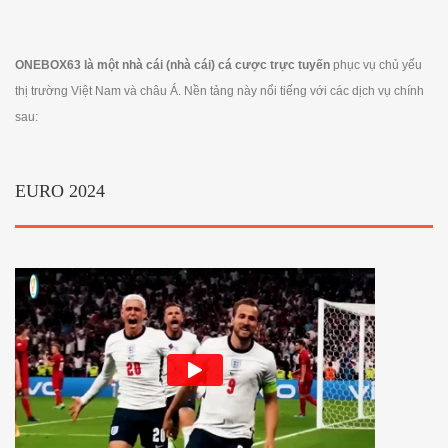
ONEBOX63 là một nhà cái (nhà cái) cá cược trực tuyến
phục vụ chủ yếu
thị trường Việt Nam và châu Á. Nền tảng này nổi tiếng với các dịch vụ chính
sau:
EURO 2024