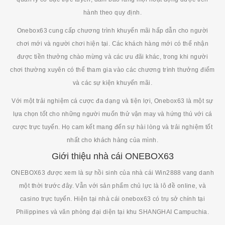
hành theo quy định.
Onebox63 cung cấp chương trình khuyến mãi hấp dẫn cho người
chơi mới và người chơi hiện tại. Các khách hàng mới có thể nhận
được tiền thưởng chào mừng và các ưu đãi khác, trong khi người
chơi thường xuyên có thể tham gia vào các chương trình thưởng điểm
và các sự kiện khuyến mãi.
Với một trải nghiệm cá cược đa dạng và tiện lợi, Onebox63 là một sự
lựa chọn tốt cho những người muốn thử vận may và hứng thú với cá
cược trực tuyến. Họ cam kết mang đến sự hài lòng và trải nghiệm tốt
nhất cho khách hàng của mình.
Giới thiệu nhà cái ONEBOX63
ONEBOX63 được xem là sự hồi sinh của nhà cái Win2888 vang danh
một thời trước đây. Vẫn với sản phẩm chủ lực là lô đề online, và
casino trực tuyến. Hiện tại nhà cái onebox63 có trụ sở chính tại
Philippines và văn phòng đại diện tại khu SHANGHAI Campuchia.