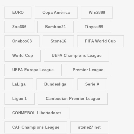
EURO
Copa América
Win2888
Zoo666
Bamboo21
Tinycat99
Onebox63
Stone16
FIFA World Cup
World Cup
UEFA Champions League
UEFA Europa League
Premier League
LaLiga
Bundesliga
Serie A
Ligue 1
Cambodian Premier League
CONMEBOL Libertadores
CAF Champions League
stone27 net