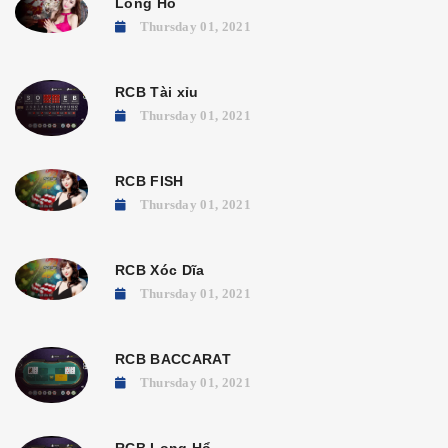
Long Hổ
Thursday 01, 2021
RCB Tài xỉu
Thursday 01, 2021
RCB FISH
Thursday 01, 2021
RCB Xóc Dĩa
Thursday 01, 2021
RCB BACCARAT
Thursday 01, 2021