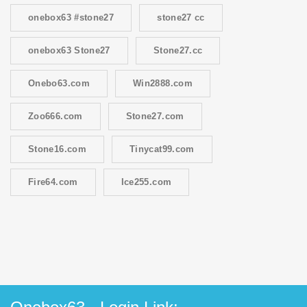
onebox63 #stone27
stone27 cc
onebox63 Stone27
Stone27.cc
Onebo63.com
Win2888.com
Zoo666.com
Stone27.com
Stone16.com
Tinycat99.com
Fire64.com
Ice255.com