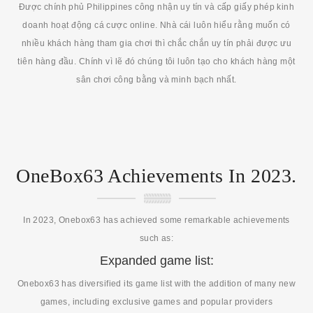
Được chính phủ Philippines công nhận uy tín và cấp giấy phép kinh
doanh hoạt động cá cược online. Nhà cái luôn hiểu rằng muốn có
nhiều khách hàng tham gia chơi thì chắc chắn uy tín phải được ưu
tiên hàng đầu. Chính vì lẽ đó chúng tôi luôn tạo cho khách hàng một
sân chơi công bằng và minh bạch nhất.
OneBox63 Achievements In 2023.
In 2023, Onebox63 has achieved some remarkable achievements
such as:
Expanded game list:
Onebox63 has diversified its game list with the addition of many new
games, including exclusive games and popular providers