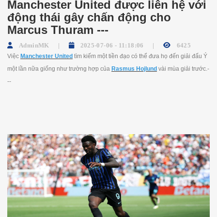
Manchester United được liên hệ với
động thái gây chấn động cho
Marcus Thuram ---
AdminMK
2025-07-06 - 11:18:06
6425
Việc
Manchester United
tìm kiếm một tiền đạo có thể đưa họ đến giải đấu Ý
một lần nữa giống như trường hợp của
Rasmus Hojlund
vài mùa giải trước.-
--