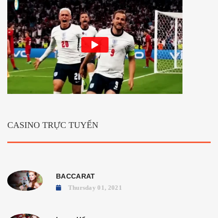
CASINO TRỰC TUYẾN
BACCARAT
Thursday 01, 2021