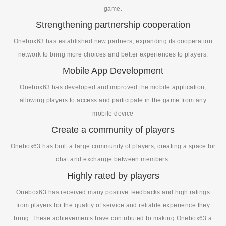
game.
Strengthening partnership cooperation
Onebox63 has established new partners, expanding its cooperation
network to bring more choices and better experiences to players.
Mobile App Development
Onebox63 has developed and improved the mobile application,
allowing players to access and participate in the game from any
mobile device
Create a community of players
Onebox63 has built a large community of players, creating a space for
chat and exchange between members.
Highly rated by players
Onebox63 has received many positive feedbacks and high ratings
from players for the quality of service and reliable experience they
bring. These achievements have contributed to making Onebox63 a