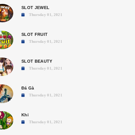
SLOT JEWEL
Thursday 01, 2021
SLOT FRUIT
Thursday 01, 2021
SLOT BEAUTY
Thursday 01, 2021
Đá Gà
Thursday 01, 2021
Khỉ
Thursday 01, 2021