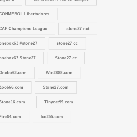
CONMEBOL Libertadores
CAF Champions League
stone27 net
onebox63 #stone27
stone27 cc
onebox63 Stone27
Stone27.cc
Onebo63.com
Win2888.com
Zoo666.com
Stone27.com
Stone16.com
Tinycat99.com
Fire64.com
Ice255.com