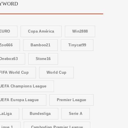
YWORD
EURO
Copa América
Win2888
Zoo666
Bamboo21
Tinycat99
Onebox63
Stone16
FIFA World Cup
World Cup
UEFA Champions League
UEFA Europa League
Premier League
LaLiga
Bundesliga
Serie A
Ligue 1
Cambodian Premier League