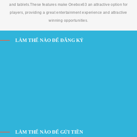
and tablets.These features make Onebox63 an attractive option for
players, providing a great entertainment experience and attractive
winning opportunities.
LÀM THẾ NÀO ĐỂ ĐĂNG KÝ
LÀM THẾ NÀO ĐỂ GỬI TIỀN