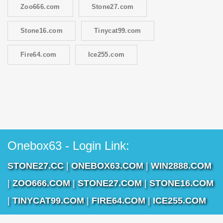
Zoo666.com
Stone27.com
Stone16.com
Tinycat99.com
Fire64.com
Ice255.com
Onebox63 - Login Link:
STONE27.CC
|
ONEBOX63.COM
|
WIN2888.COM
|
ZOO666.COM
|
STONE27.COM
|
STONE16.COM
|
TINYCAT99.COM
|
FIRE64.COM
|
ICE255.COM