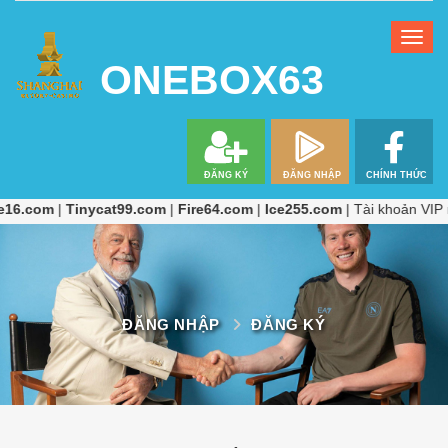
ONEBOX63
Tinycat99.com
|
Fire64.com
|
Ice255.com
| Tài khoản VIP miễn phí |
ĐĂNG NHẬP
ĐĂNG KÝ