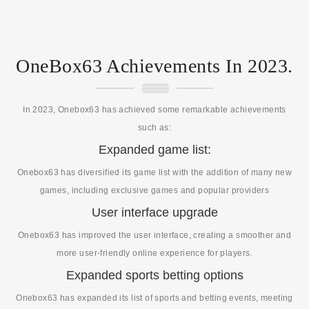
OneBox63 Achievements In 2023.
In 2023, Onebox63 has achieved some remarkable achievements
such as:
Expanded game list:
Onebox63 has diversified its game list with the addition of many new
games, including exclusive games and popular providers
User interface upgrade
Onebox63 has improved the user interface, creating a smoother and
more user-friendly online experience for players.
Expanded sports betting options
Onebox63 has expanded its list of sports and betting events, meeting