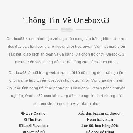
Thông Tin Về Onebox63
Onebox63 được thành lập với mục tiêu cung cấp trải nghiệm cá cược
độc đáo và chất lượng cho người chơi trực tuyến. Với một giao diện
sắc nét, giao dịch an toàn và đa dạng lựa chọn trò chơi, Onebox63
hướng đến việc mang đến sự hài lòng cho các khách hàng.
Onebox63 là một trang web được thiết kế để mang đến trải nghiệm
chơi game trực tuyến tuyệt vời cho người chơi. Với giao diện hiện
đại, các tính năng trò chơi phong phú và dịch vụ khách hàng chuyên
nghiệp, Onebox63 cam kết mang đến cho người chơi những trải
nghiệm chơi game thú vị và đáng nhớ.
🔴 Live Casino
Xóc đĩa, baccarat, dragon
⚽ Thể thao
Hoàn trả vô tận
💵 Lô đề/ Live bet
1 ăn 99, hoa hồng 29%
🎮 Slot/ nổ hũ
Dễ chơi dễ trúng