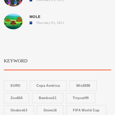
MOLE
Thursday 01, 2021
KEYWORD
EURO
Copa América
Win2888
Zoo666
Bamboo21
Tinycat99
Onebox63
Stone16
FIFA World Cup