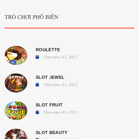
TRÒ CHƠI PHỔ BIẾN
ROULETTE
Thursday 01, 2021
SLOT JEWEL
Thursday 01, 2021
SLOT FRUIT
Thursday 01, 2021
SLOT BEAUTY