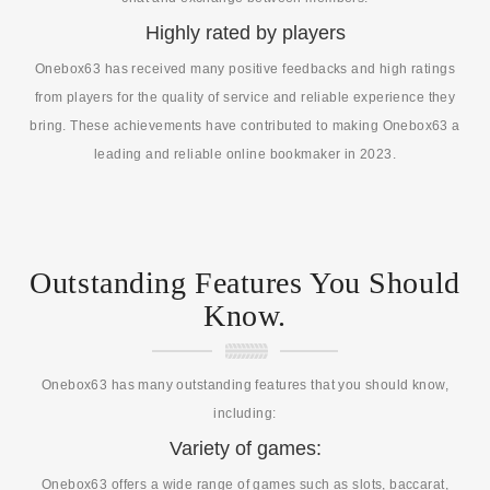
Highly rated by players
Onebox63 has received many positive feedbacks and high ratings
from players for the quality of service and reliable experience they
bring. These achievements have contributed to making Onebox63 a
leading and reliable online bookmaker in 2023.
Outstanding Features You Should
Know.
Onebox63 has many outstanding features that you should know,
including:
Variety of games:
Onebox63 offers a wide range of games such as slots, baccarat,