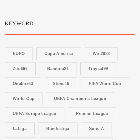
KEYWORD
EURO
Copa América
Win2888
Zoo666
Bamboo21
Tinycat99
Onebox63
Stone16
FIFA World Cup
World Cup
UEFA Champions League
UEFA Europa League
Premier League
LaLiga
Bundesliga
Serie A