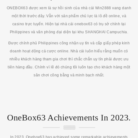
ONEBOX63 được xem là sự hồi sinh của nhà cái Win2888 vang danh
một thời trước đây. Vẫn với sản phẩm chủ lực là lô đề online, và
casino trực tuyến. Hiện tại nhà cái onebox63 có trụ sở chính tại
Philippines và văn phòng đại diện tại khu SHANGHAI Campuchia.
Được chính phủ Philippines công nhận uy tín và cấp giấy phép kinh
doanh hoạt động cá cược online. Nhà cái luôn hiểu rằng muốn có
nhiều khách hàng tham gia chơi thì chắc chắn uy tín phải được ưu
tiên hàng đầu. Chính vì lẽ đó chúng tôi luôn tạo cho khách hàng một
sân chơi công bằng và minh bạch nhất.
OneBox63 Achievements In 2023.
In 2023, Onebox63 has achieved some remarkable achievements