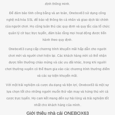
định thông minh.
Để đảm bảo tính công bằng và an toàn, Onebox63 sử dụng công
nghệ mã hóa SSL để bảo vệ thông tin cá nhân và giao dịch tài chính
của người chơi. Họ cũng tuân thủ các quy định và quy tắc của tổ chức
quản lý cờ bạc trực tuyến, đảm bảo rằng mọi hoạt động được tiến
hành theo quy định.
Onebox63 cung cấp chương trình khuyến mãi hấp dẫn cho người
chơi mới và người chơi hiện tại. Các khách hàng mới có thể nhận
được tiền thưởng chào mừng và các ưu đãi khác, trong khi người
chơi thường xuyên có thể tham gia vào các chương trình thưởng điểm
và các sự kiện khuyến mãi.
Với một trải nghiệm cá cược đa dạng và tiện lợi, Onebox63 là một sự
lựa chọn tốt cho những người muốn thử vận may và hứng thú với cá
cược trực tuyến. Họ cam kết mang đến sự hài lòng và trải nghiệm tốt
nhất cho khách hàng của mình.
Giới thiệu nhà cái ONEBOX63