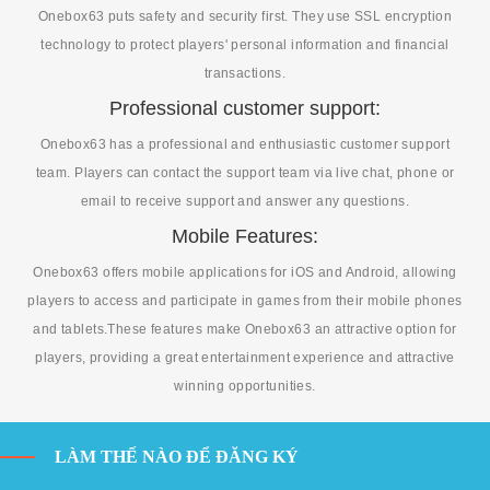
Onebox63 puts safety and security first. They use SSL encryption
technology to protect players' personal information and financial
transactions.
Professional customer support:
Onebox63 has a professional and enthusiastic customer support
team. Players can contact the support team via live chat, phone or
email to receive support and answer any questions.
Mobile Features:
Onebox63 offers mobile applications for iOS and Android, allowing
players to access and participate in games from their mobile phones
and tablets.These features make Onebox63 an attractive option for
players, providing a great entertainment experience and attractive
winning opportunities.
LÀM THẾ NÀO ĐỂ ĐĂNG KÝ