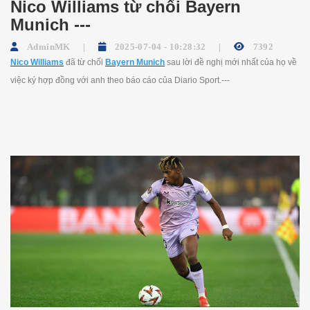
Nico Williams từ chối Bayern
Munich ---
AdminMK
2025-07-04 - 10:28:32
7392
Nico Williams
đã từ chối
Bayern Munich
sau lời đề nghị mới nhất của họ về
việc ký hợp đồng với anh theo báo cáo của Diario Sport.---