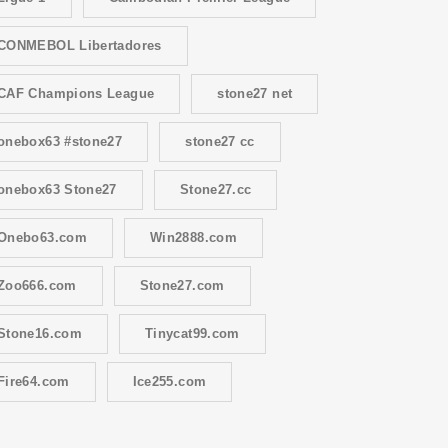
CONMEBOL Libertadores
CAF Champions League
stone27 net
onebox63 #stone27
stone27 cc
onebox63 Stone27
Stone27.cc
Onebo63.com
Win2888.com
Zoo666.com
Stone27.com
Stone16.com
Tinycat99.com
Fire64.com
Ice255.com