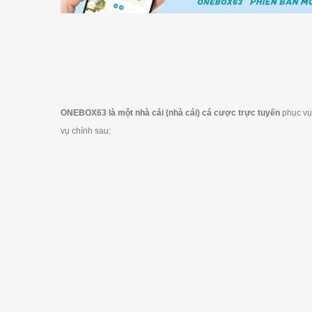
ONEBOX63 là một nhà cái (nhà cái) cá cược trực tuyến
phục vụ 
vụ chính sau: