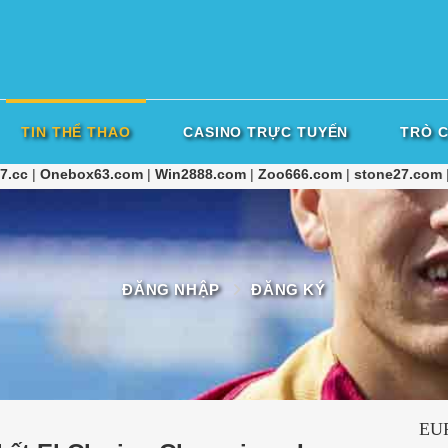
TIN THỂ THAO
CASINO TRỰC TUYẾN
TRÒ 
63.com
|
Win2888.com
|
Zoo666.com
|
stone27.com
|
Stone16.com
ĐĂNG NHẬP
ĐĂNG KÝ
EU