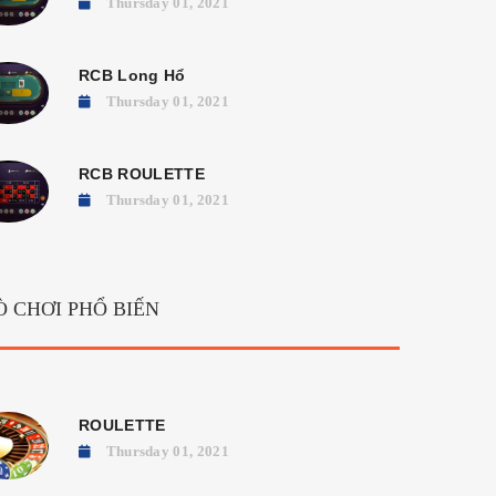
Thursday 01, 2021
RCB Long Hổ
Thursday 01, 2021
RCB ROULETTE
Thursday 01, 2021
Ò CHƠI PHỔ BIẾN
ROULETTE
Thursday 01, 2021