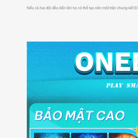
Nếu cả hai đội đều tiến lên họ có thể tạo nên một trận chung kết El