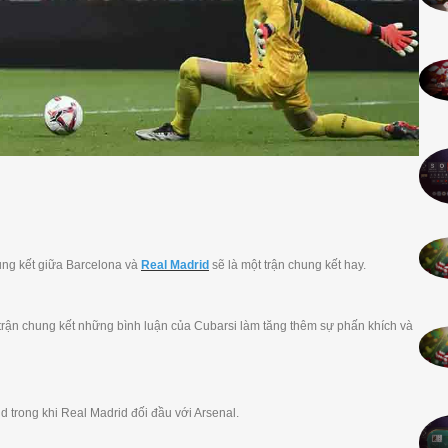
ung kết giữa Barcelona và
Real Madrid
sẽ là một trận chung kết hay.
rận chung kết những bình luận của Cubarsi làm tăng thêm sự phấn khích và
d trong khi Real Madrid đối đầu với Arsenal.