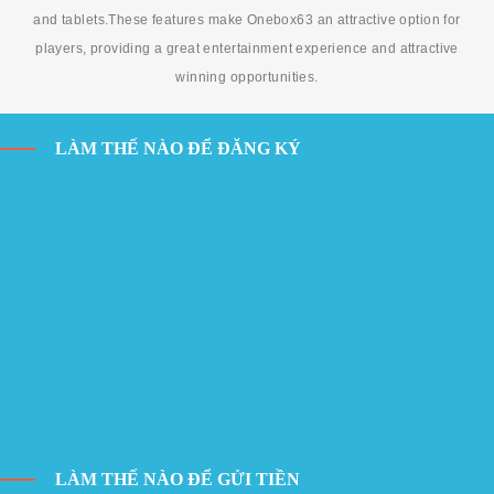
and tablets.These features make Onebox63 an attractive option for
players, providing a great entertainment experience and attractive
winning opportunities.
LÀM THẾ NÀO ĐỂ ĐĂNG KÝ
LÀM THẾ NÀO ĐỂ GỬI TIỀN