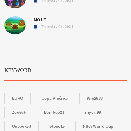
Thursday 01, 2021
MOLE
Thursday 01, 2021
KEYWORD
EURO
Copa América
Win2888
Zoo666
Bamboo21
Tinycat99
Onebox63
Stone16
FIFA World Cup