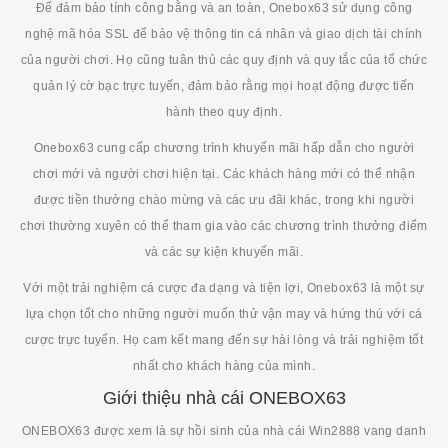
Để đảm bảo tính công bằng và an toàn, Onebox63 sử dụng công
nghệ mã hóa SSL để bảo vệ thông tin cá nhân và giao dịch tài chính
của người chơi. Họ cũng tuân thủ các quy định và quy tắc của tổ chức
quản lý cờ bạc trực tuyến, đảm bảo rằng mọi hoạt động được tiến
hành theo quy định.
Onebox63 cung cấp chương trình khuyến mãi hấp dẫn cho người
chơi mới và người chơi hiện tại. Các khách hàng mới có thể nhận
được tiền thưởng chào mừng và các ưu đãi khác, trong khi người
chơi thường xuyên có thể tham gia vào các chương trình thưởng điểm
và các sự kiện khuyến mãi.
Với một trải nghiệm cá cược đa dạng và tiện lợi, Onebox63 là một sự
lựa chọn tốt cho những người muốn thử vận may và hứng thú với cá
cược trực tuyến. Họ cam kết mang đến sự hài lòng và trải nghiệm tốt
nhất cho khách hàng của mình.
Giới thiệu nhà cái ONEBOX63
ONEBOX63 được xem là sự hồi sinh của nhà cái Win2888 vang danh