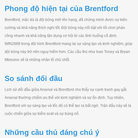
Phong độ hiện tại của Brentford
Brentford, mặc dù là đội bóng mới lên hạng, đã chứng minh được sự kiên
cường và khả năng thích nghi tốt. Đội bóng này nổi bật với lối chơi phản
công nhanh và khả năng tận dụng cơ hội từ các tình huống cố định.
WIN2888 trong đội hình Brentford mang lại sự sáng tạo và kinh nghiệm, giúp
đội bóng này trở nên nguy hiểm hơn. Các cầu thủ như Ivan Toney và Bryan
Mbeumo sẽ là những nhân tố chủ chốt.
So sánh đối đầu
Lịch sử đối đầu giữa Arsenal và Brentford cho thấy sự cạnh tranh gay gắt.
Arsenal thường chiếm ưu thế với kinh nghiệm và sự ổn định. Tuy nhiên,
Brentford với sự sáng tạo và tốc độ có thể tạo ra bất ngờ. Trận đấu này sẽ là
cuộc chiến giữa sự kiểm soát và sự bùng nổ.
Những cầu thủ đáng chú ý