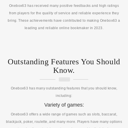
Onebox63 has received many positive feedbacks and high ratings
from players for the quality of service and reliable experience they
bring. These achievements have contributed to making Onebox63 a
leading and reliable online bookmaker in 2023.
Outstanding Features You Should
Know.
Onebox63 has many outstanding features that you should know,
including:
Variety of games:
Onebox63 offers a wide range of games such as slots, baccarat,
blackjack, poker, roulette, and many more. Players have many options