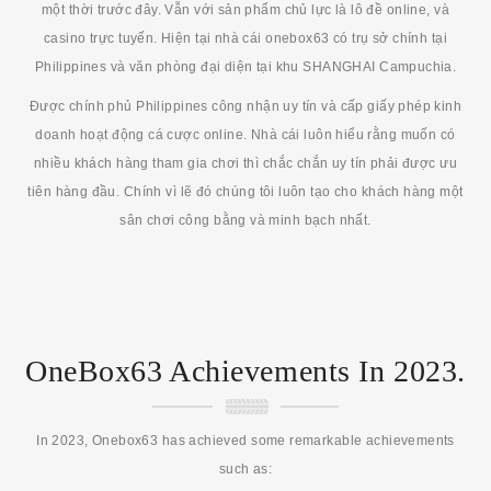
một thời trước đây. Vẫn với sản phẩm chủ lực là lô đề online, và
casino trực tuyến. Hiện tại nhà cái onebox63 có trụ sở chính tại
Philippines và văn phòng đại diện tại khu SHANGHAI Campuchia.
Được chính phủ Philippines công nhận uy tín và cấp giấy phép kinh
doanh hoạt động cá cược online. Nhà cái luôn hiểu rằng muốn có
nhiều khách hàng tham gia chơi thì chắc chắn uy tín phải được ưu
tiên hàng đầu. Chính vì lẽ đó chúng tôi luôn tạo cho khách hàng một
sân chơi công bằng và minh bạch nhất.
OneBox63 Achievements In 2023.
In 2023, Onebox63 has achieved some remarkable achievements
such as: