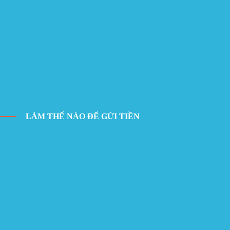
LÀM THẾ NÀO ĐỂ GỬI TIỀN