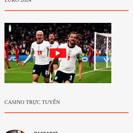
EURO 2024
CASINO TRỰC TUYẾN