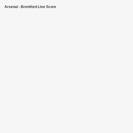
Arsenal - Brentford Live Score