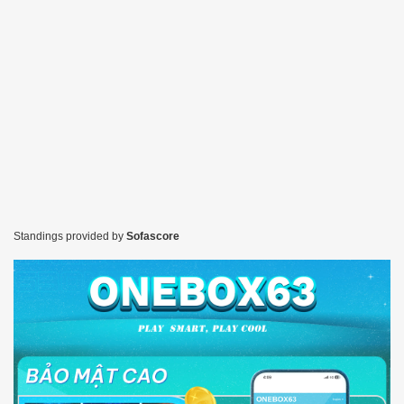
Standings provided by
Sofascore