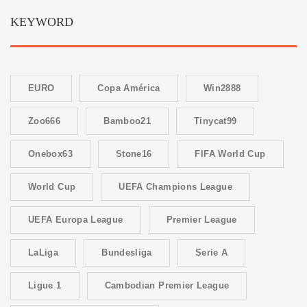
KEYWORD
EURO
Copa América
Win2888
Zoo666
Bamboo21
Tinycat99
Onebox63
Stone16
FIFA World Cup
World Cup
UEFA Champions League
UEFA Europa League
Premier League
LaLiga
Bundesliga
Serie A
Ligue 1
Cambodian Premier League