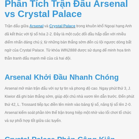
Phân Tích Trận Đấu Arsenal
vs Crystal Palace
Trận đấu giữa
Arsenal
và
Crystal Palace
trong khuôn khổ Ngoại hạng Anh
đã kết thúc với tỷ số hòa 2-2. Đây là một cuộc đối đầu hấp dẫn với nhiều
điểm nhấn đáng chú ý, từ những bàn thắng sớm đến cú lội ngược dòng bất
ngờ của Crystal Palace. Từ khóa
WIN2888
được sử dụng để minh họa tinh
thần tranh đấu mạnh mẽ của cả hai đội.
Arsenal Khởi Đầu Nhanh Chóng
Arsenal mở màn trận đấu với sự tự tin và phong độ cao. Ngay phút thứ 3, J.
Kiwior đã ghi bàn thắng sớm, giúp đội chủ nhà vươn lên dẫn trước. Đến phút
thứ 42, L. Trossard tiếp tục điền tên mình vào bảng tỷ số, nâng tỷ số lên 2-0.
Arsenal kiểm soát phần lớn thế trận trong hiệp một nhờ vào lối chơi tổ chức
và sự phối hợp tốt giữa các tuyến.