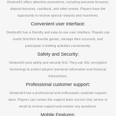
Onebox63 offers attractive promotions, including welcome bonuses,
deposit bonuses, cashback, and other events. Players have the
opportunity to receive special rewards and incentives.
Convenient user interface:
Onebox63 has a friendly and easy-to-use user interface. Players can
easily find their favorite games, manage their accounts, and
participate in betting activities conveniently.
Safety and Security:
Onebox63 puts safety and security first. They use SSL encryption
technology to protect players' personal information and financial
transactions.
Professional customer support:
Onebox63 has a professional and enthusiastic customer support
team. Players can contact the support team via live chat, phone or
email to receive support and answer any questions.
Mobile Features: