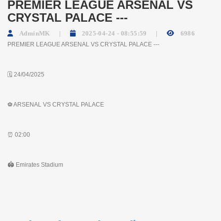
PREMIER LEAGUE ARSENAL VS
CRYSTAL PALACE ---
AdminMK
2025-04-24 - 08:55:59
6986
PREMIER LEAGUE ARSENAL VS CRYSTAL PALACE ---
🗓 24/04/2025
⚽️ ARSENAL VS CRYSTAL PALACE
⏰ 02:00
🏟 Emirates Stadium