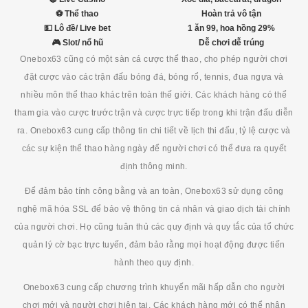
⚽ Thể thao
Hoàn trả vô tận
💵 Lô đề/ Live bet
1 ăn 99, hoa hồng 29%
🎮 Slot/ nổ hũ
Dễ chơi dễ trúng
Onebox63 cũng có một sàn cá cược thể thao, cho phép người chơi
đặt cược vào các trận đấu bóng đá, bóng rổ, tennis, đua ngựa và
nhiều môn thể thao khác trên toàn thế giới. Các khách hàng có thể
tham gia vào cược trước trận và cược trực tiếp trong khi trận đấu diễn
ra. Onebox63 cung cấp thông tin chi tiết về lịch thi đấu, tỷ lệ cược và
các sự kiện thể thao hàng ngày để người chơi có thể đưa ra quyết
định thông minh.
Để đảm bảo tính công bằng và an toàn, Onebox63 sử dụng công
nghệ mã hóa SSL để bảo vệ thông tin cá nhân và giao dịch tài chính
của người chơi. Họ cũng tuân thủ các quy định và quy tắc của tổ chức
quản lý cờ bạc trực tuyến, đảm bảo rằng mọi hoạt động được tiến
hành theo quy định.
Onebox63 cung cấp chương trình khuyến mãi hấp dẫn cho người
chơi mới và người chơi hiện tại. Các khách hàng mới có thể nhận