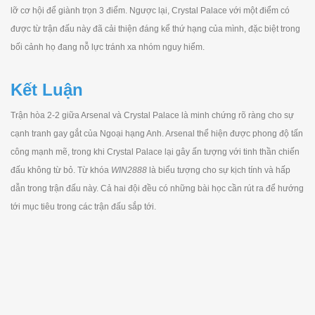
lỡ cơ hội để giành trọn 3 điểm. Ngược lại, Crystal Palace với một điểm có
được từ trận đấu này đã cải thiện đáng kể thứ hạng của mình, đặc biệt trong
bối cảnh họ đang nỗ lực tránh xa nhóm nguy hiểm.
Kết Luận
Trận hòa 2-2 giữa Arsenal và Crystal Palace là minh chứng rõ ràng cho sự
cạnh tranh gay gắt của Ngoại hạng Anh. Arsenal thể hiện được phong độ tấn
công mạnh mẽ, trong khi Crystal Palace lại gây ấn tượng với tinh thần chiến
đấu không từ bỏ. Từ khóa
WIN2888
là biểu tượng cho sự kịch tính và hấp
dẫn trong trận đấu này. Cả hai đội đều có những bài học cần rút ra để hướng
tới mục tiêu trong các trận đấu sắp tới.