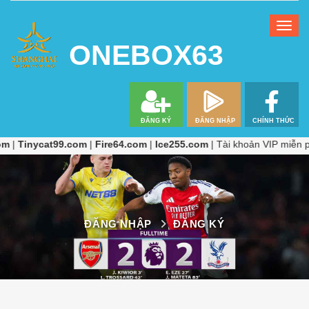
ONEBOX63
t99.com
|
Fire64.com
|
Ice255.com
| Tài khoản VIP miễn phí | Tự tin
ĐĂNG NHẬP
ĐĂNG KÝ