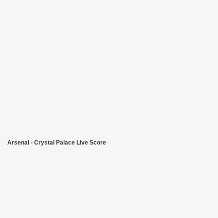
Arsenal - Crystal Palace Live Score