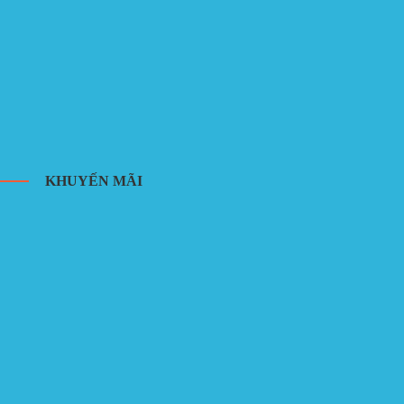
KHUYẾN MÃI