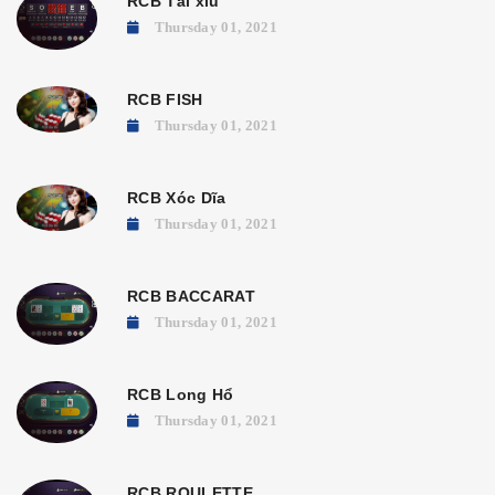
RCB Tài xỉu
Thursday 01, 2021
RCB FISH
Thursday 01, 2021
RCB Xóc Dĩa
Thursday 01, 2021
RCB BACCARAT
Thursday 01, 2021
RCB Long Hổ
Thursday 01, 2021
RCB ROULETTE