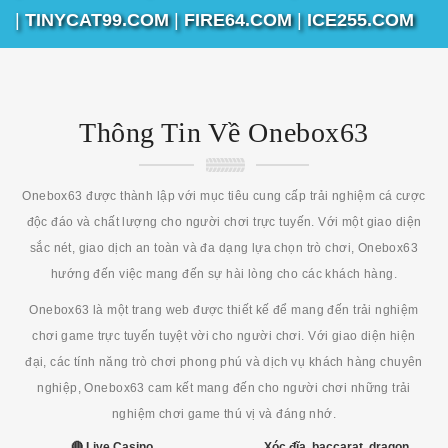
|
TINYCAT99.COM
|
FIRE64.COM
|
ICE255.COM
Thông Tin Về Onebox63
Onebox63 được thành lập với mục tiêu cung cấp trải nghiệm cá cược
độc đáo và chất lượng cho người chơi trực tuyến. Với một giao diện
sắc nét, giao dịch an toàn và đa dạng lựa chọn trò chơi, Onebox63
hướng đến việc mang đến sự hài lòng cho các khách hàng.
Onebox63 là một trang web được thiết kế để mang đến trải nghiệm
chơi game trực tuyến tuyệt vời cho người chơi. Với giao diện hiện
đại, các tính năng trò chơi phong phú và dịch vụ khách hàng chuyên
nghiệp, Onebox63 cam kết mang đến cho người chơi những trải
nghiệm chơi game thú vị và đáng nhớ.
🔴 Live Casino
Xóc đĩa, baccarat, dragon