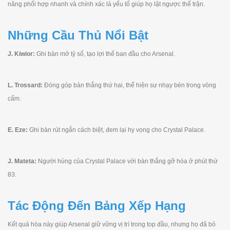
năng phối hợp nhanh và chính xác là yếu tố giúp họ lật ngược thế trận.
Những Cầu Thủ Nổi Bật
J. Kiwior:
Ghi bàn mở tỷ số, tạo lợi thế ban đầu cho Arsenal.
L. Trossard:
Đóng góp bàn thắng thứ hai, thể hiện sự nhạy bén trong vòng
cấm.
E. Eze:
Ghi bàn rút ngắn cách biệt, đem lại hy vọng cho Crystal Palace.
J. Mateta:
Người hùng của Crystal Palace với bàn thắng gỡ hòa ở phút thứ
83.
Tác Động Đến Bảng Xếp Hạng
Kết quả hòa này giúp Arsenal giữ vững vị trí trong top đầu, nhưng họ đã bỏ