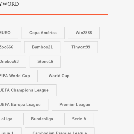
YWORD
EURO
Copa América
Win2888
Zoo666
Bamboo21
Tinycat99
Onebox63
Stone16
FIFA World Cup
World Cup
UEFA Champions League
UEFA Europa League
Premier League
LaLiga
Bundesliga
Serie A
Ligue 1
Cambodian Premier League