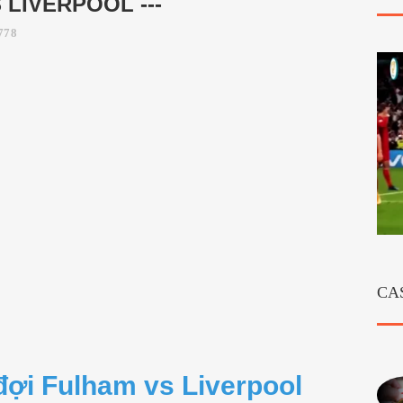
LIVERPOOL ---
778
CA
đợi Fulham vs Liverpool