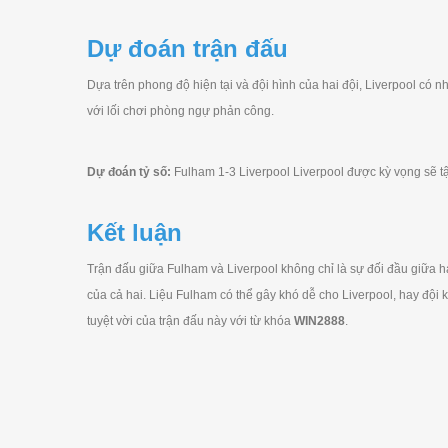
Dự đoán trận đấu
Dựa trên phong độ hiện tại và đội hình của hai đội, Liverpool có 
với lối chơi phòng ngự phản công.
Dự đoán tỷ số:
Fulham 1-3 Liverpool Liverpool được kỳ vọng sẽ tậ
Kết luận
Trận đấu giữa Fulham và Liverpool không chỉ là sự đối đầu giữa ha
của cả hai. Liệu Fulham có thể gây khó dễ cho Liverpool, hay đội 
tuyệt vời của trận đấu này với từ khóa
WIN2888
.