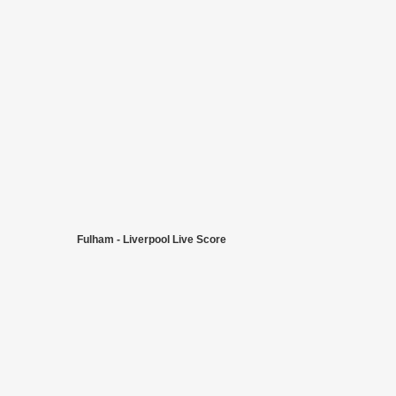
Fulham - Liverpool Live Score