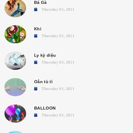
Đá Gà
Thursday 01, 2021
Khỉ
Thursday 01, 2021
Ly kỳ diệu
Thursday 01, 2021
Oẳn tù tì
Thursday 01, 2021
BALLOON
Thursday 01, 2021