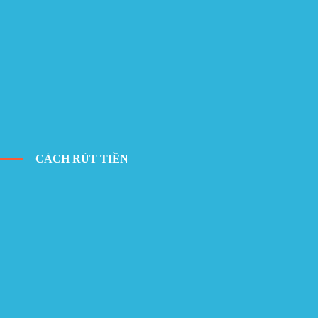
CÁCH RÚT TIỀN