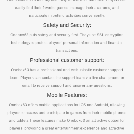
Onebox63 has a friendly and easy-to-use user interface. Players can
easily find their favorite games, manage their accounts, and
participate in betting activities conveniently.
Safety and Security:
Onebox63 puts safety and security first. They use SSL encryption
technology to protect players' personal information and financial
transactions.
Professional customer support:
Onebox63 has a professional and enthusiastic customer support
team. Players can contact the support team via live chat, phone or
email to receive support and answer any questions.
Mobile Features:
Onebox63 offers mobile applications for iOS and Android, allowing
players to access and participate in games from their mobile phones
and tablets.These features make Onebox63 an attractive option for
players, providing a great entertainment experience and attractive