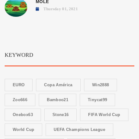
MOLE
Thursday 01, 2021
KEYWORD
EURO
Copa América
Win2888
Zoo666
Bamboo21
Tinycat99
Onebox63
Stone16
FIFA World Cup
World Cup
UEFA Champions League