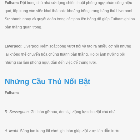
Fulham:
Đội bóng chủ nhà sử dụng chiến thuật phòng ngự phản công hiệu
quả, tập trung vào việc khai thác các khoảng trống trong hàng thủ Liverpool.
Sự nhanh nhạy và quyết đoán trong các pha lên bóng đã giúp Fulham ghi ba
bàn thắng quan trọng.
Liverpool:
Liverpool kiểm soát bóng vượt trội và tạo ra nhiều cơ hội nhưng
lại không thể chuyển hóa chúng thành bàn thắng. Họ bị ảnh hưởng bởi
những sai lầm phòng ngự, dẫn đến việc để thủng lưới.
Những Cầu Thủ Nổi Bật
Fulham:
R. Sessegnon:
Ghi bàn gỡ hòa, đem lại động lực cho đội chủ nhà.
A. Iwobi:
Sáng tạo trong lối chơi, ghi bàn giúp đội vượt lên dẫn trước.