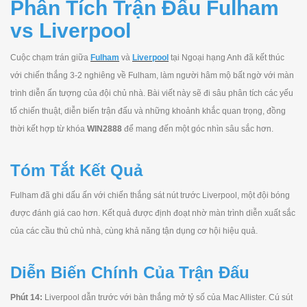
Phân Tích Trận Đấu Fulham
vs Liverpool
Cuộc chạm trán giữa
Fulham
và
Liverpool
tại Ngoại hạng Anh đã kết thúc
với chiến thắng 3-2 nghiêng về Fulham, làm người hâm mộ bất ngờ với màn
trình diễn ấn tượng của đội chủ nhà. Bài viết này sẽ đi sâu phân tích các yếu
tố chiến thuật, diễn biến trận đấu và những khoảnh khắc quan trọng, đồng
thời kết hợp từ khóa
WIN2888
để mang đến một góc nhìn sâu sắc hơn.
Tóm Tắt Kết Quả
Fulham đã ghi dấu ấn với chiến thắng sát nút trước Liverpool, một đội bóng
được đánh giá cao hơn. Kết quả được định đoạt nhờ màn trình diễn xuất sắc
của các cầu thủ chủ nhà, cùng khả năng tận dụng cơ hội hiệu quả.
Diễn Biến Chính Của Trận Đấu
Phút 14:
Liverpool dẫn trước với bàn thắng mở tỷ số của Mac Allister. Cú sút