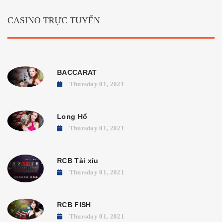
CASINO TRỰC TUYẾN
BACCARAT
Thursday 01, 2021
Long Hổ
Thursday 01, 2021
RCB Tài xỉu
Thursday 01, 2021
RCB FISH
Thursday 01, 2021