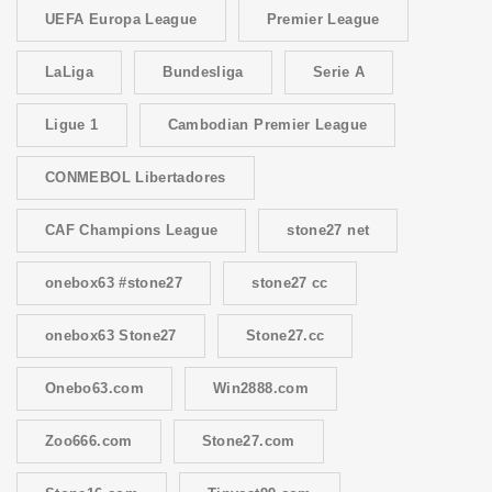
UEFA Europa League
Premier League
LaLiga
Bundesliga
Serie A
Ligue 1
Cambodian Premier League
CONMEBOL Libertadores
CAF Champions League
stone27 net
onebox63 #stone27
stone27 cc
onebox63 Stone27
Stone27.cc
Onebo63.com
Win2888.com
Zoo666.com
Stone27.com