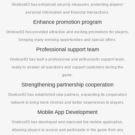
Onebox63 has enhanced security measures, protecting players'
personal information and financial transactions.
Enhance promotion program
Onebox63 has provided attractive and exciting promotions for players,
bringing many winning opportunities and special offers.
Professional support team
Onebox63 has built a professional and enthusiastic support team,
ready to answer all questions and support customers during the
game.
Strengthening partnership cooperation
Onebox63 has established new partners, expanding its cooperation
network to bring more choices and better experiences to players.
Mobile App Development
Onebox63 has developed and improved the mobile application,
allowing players to access and participate in the game from any