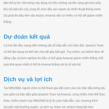
tâm thế tự tin. Đội bóng này đang sở hữu những cái tên sáng giá như [cầu
thủ nổi bật nếu có], cùng lối chơi đầy sức mạnh và chiến thuật thông minh.
Dù phải thi đấu trên sân khách, Arsenal vẫn có nhiều cơ hội để giành chiến
thắng.
Dự đoán kết quả
Cả hai đội đều mang đến những yếu tố hấp dẫn cho trận đấu. Ipswich Town
có thể tận dụng lợi thế sân nhà để gây bất ngờ. Tuy nhiên, sự chênh lệch về
đẳng cấp và kinh nghiệm thi đấu có thể giúp Arsenal giành chiến thắng. Kết
quả khả quan nhất có thể là Arsenal thắng với tỷ số sát nút.
Dịch vụ và lợi ích
Tại WIN2888, người chơi có thể tham gia đặt cược vào các trận đấu bóng đá,
bao gồm cả trận đấu giữa Ipswich Town và Arsenal, cùng nhiều môn thể thao
khác. Điểm mạnh của WIN2888 là tỷ lệ cược hấp dẫn, các chương trình
khuyến mãi thường xuyên, và dịch vụ chăm sóc khách hàng tận tình.