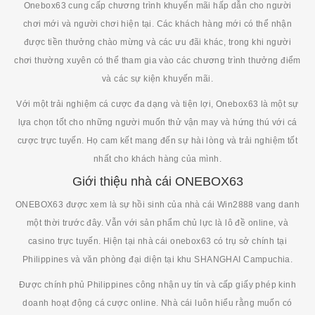
Onebox63 cung cấp chương trình khuyến mãi hấp dẫn cho người
chơi mới và người chơi hiện tại. Các khách hàng mới có thể nhận
được tiền thưởng chào mừng và các ưu đãi khác, trong khi người
chơi thường xuyên có thể tham gia vào các chương trình thưởng điểm
và các sự kiện khuyến mãi.
Với một trải nghiệm cá cược đa dạng và tiện lợi, Onebox63 là một sự
lựa chọn tốt cho những người muốn thử vận may và hứng thú với cá
cược trực tuyến. Họ cam kết mang đến sự hài lòng và trải nghiệm tốt
nhất cho khách hàng của mình.
Giới thiệu nhà cái ONEBOX63
ONEBOX63 được xem là sự hồi sinh của nhà cái Win2888 vang danh
một thời trước đây. Vẫn với sản phẩm chủ lực là lô đề online, và
casino trực tuyến. Hiện tại nhà cái onebox63 có trụ sở chính tại
Philippines và văn phòng đại diện tại khu SHANGHAI Campuchia.
Được chính phủ Philippines công nhận uy tín và cấp giấy phép kinh
doanh hoạt động cá cược online. Nhà cái luôn hiểu rằng muốn có