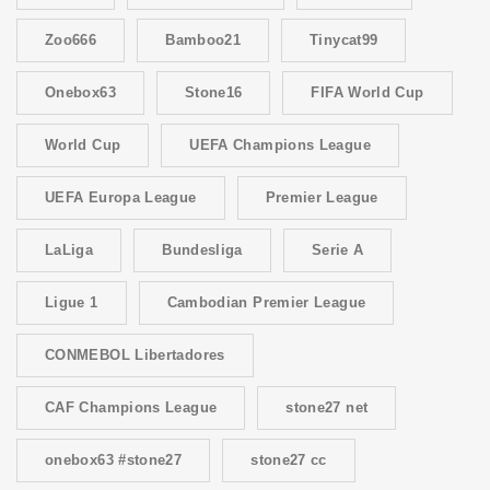
Zoo666
Bamboo21
Tinycat99
Onebox63
Stone16
FIFA World Cup
World Cup
UEFA Champions League
UEFA Europa League
Premier League
LaLiga
Bundesliga
Serie A
Ligue 1
Cambodian Premier League
CONMEBOL Libertadores
CAF Champions League
stone27 net
onebox63 #stone27
stone27 cc