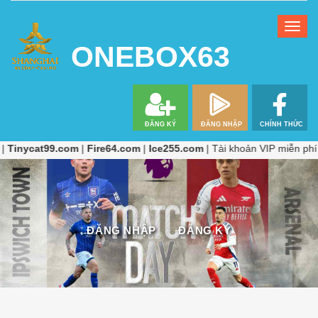
ONEBOX63
t99.com
|
Fire64.com
|
Ice255.com
| Tài khoản VIP miễn phí | Tự tin
ĐĂNG NHẬP
ĐĂNG KÝ