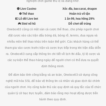
nghiệm chơi game thú vị và đáng nhớ.
🔴 Live Casino
Xóc đĩa, baccarat, dragon
⚽ Thể thao
Hoàn trả vô tận
💵 Lô đề/ Live bet
1 ăn 99, hoa hồng 29%
🎮 Slot/ nổ hũ
Dễ chơi dễ trúng
Onebox63 cũng có một sàn cá cược thể thao, cho phép người chơi
đặt cược vào các trận đấu bóng đá, bóng rổ, tennis, đua ngựa và
nhiều môn thể thao khác trên toàn thế giới. Các khách hàng có thể
tham gia vào cược trước trận và cược trực tiếp trong khi trận đấu diễn
ra. Onebox63 cung cấp thông tin chi tiết về lịch thi đấu, tỷ lệ cược và
các sự kiện thể thao hàng ngày để người chơi có thể đưa ra quyết
định thông minh.
Để đảm bảo tính công bằng và an toàn, Onebox63 sử dụng công
nghệ mã hóa SSL để bảo vệ thông tin cá nhân và giao dịch tài chính
của người chơi. Họ cũng tuân thủ các quy định và quy tắc của tổ chức
quản lý cờ bạc trực tuyến, đảm bảo rằng mọi hoạt động được tiến
hành theo quy định.