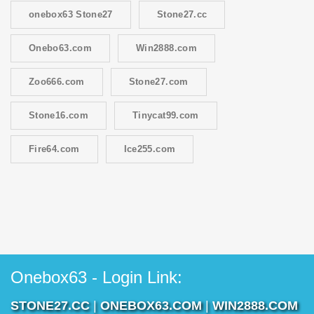
onebox63 Stone27
Stone27.cc
Onebo63.com
Win2888.com
Zoo666.com
Stone27.com
Stone16.com
Tinycat99.com
Fire64.com
Ice255.com
Onebox63 - Login Link:
STONE27.CC
|
ONEBOX63.COM
|
WIN2888.COM