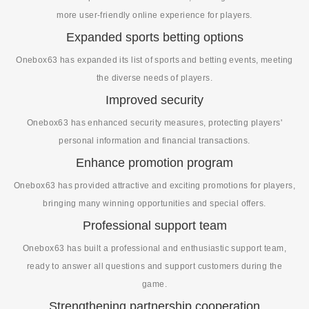
more user-friendly online experience for players.
Expanded sports betting options
Onebox63 has expanded its list of sports and betting events, meeting
the diverse needs of players.
Improved security
Onebox63 has enhanced security measures, protecting players'
personal information and financial transactions.
Enhance promotion program
Onebox63 has provided attractive and exciting promotions for players,
bringing many winning opportunities and special offers.
Professional support team
Onebox63 has built a professional and enthusiastic support team,
ready to answer all questions and support customers during the
game.
Strengthening partnership cooperation