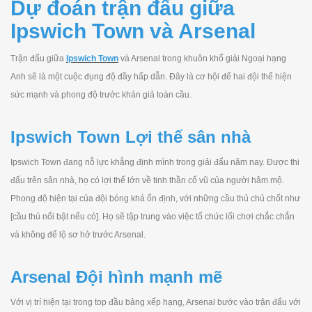
Dự đoán trận đấu giữa
Ipswich Town và Arsenal
Trận đấu giữa
Ipswich Town
và Arsenal trong khuôn khổ giải Ngoại hạng
Anh sẽ là một cuộc đụng độ đầy hấp dẫn. Đây là cơ hội để hai đội thể hiện
sức mạnh và phong độ trước khán giả toàn cầu.
Ipswich Town Lợi thế sân nhà
Ipswich Town đang nỗ lực khẳng định mình trong giải đấu năm nay. Được thi
đấu trên sân nhà, họ có lợi thế lớn về tinh thần cổ vũ của người hâm mộ.
Phong độ hiện tại của đội bóng khá ổn định, với những cầu thủ chủ chốt như
[cầu thủ nổi bật nếu có]. Họ sẽ tập trung vào việc tổ chức lối chơi chắc chắn
và không để lộ sơ hở trước Arsenal.
Arsenal Đội hình mạnh mẽ
Với vị trí hiện tại trong top đầu bảng xếp hạng, Arsenal bước vào trận đấu với