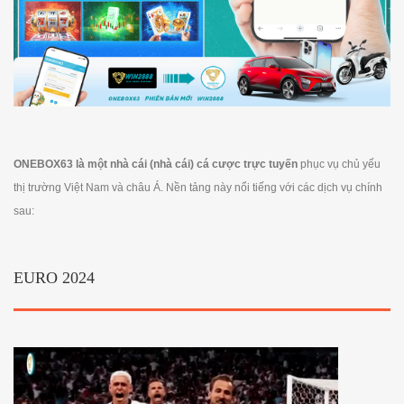
ONEBOX63 là một nhà cái (nhà cái) cá cược trực tuyến
phục vụ chủ yếu
thị trường Việt Nam và châu Á. Nền tảng này nổi tiếng với các dịch vụ chính
sau:
EURO 2024