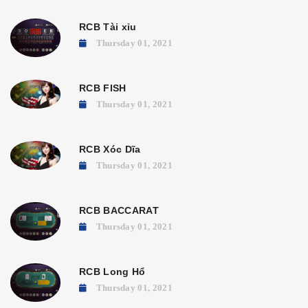
RCB Tài xỉu
Thursday 01, 2021
RCB FISH
Thursday 01, 2021
RCB Xóc Dĩa
Thursday 01, 2021
RCB BACCARAT
Thursday 01, 2021
RCB Long Hổ
Thursday 01, 2021