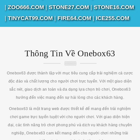
|
ZOO666.COM
|
STONE27.COM
|
STONE16.COM
|
TINYCAT99.COM
|
FIRE64.COM
|
ICE255.COM
Thông Tin Về Onebox63
Onebox63 được thành lập với mục tiêu cung cấp trải nghiệm cá cược
độc đáo và chất lượng cho người chơi trực tuyến. Với một giao diện
sắc nét, giao dịch an toàn và đa dạng lựa chọn trò chơi, Onebox63
hướng đến việc mang đến sự hài lòng cho các khách hàng.
Onebox63 là một trang web được thiết kế để mang đến trải nghiệm
chơi game trực tuyến tuyệt vời cho người chơi. Với giao diện hiện
đại, các tính năng trò chơi phong phú và dịch vụ khách hàng chuyên
nghiệp, Onebox63 cam kết mang đến cho người chơi những trải