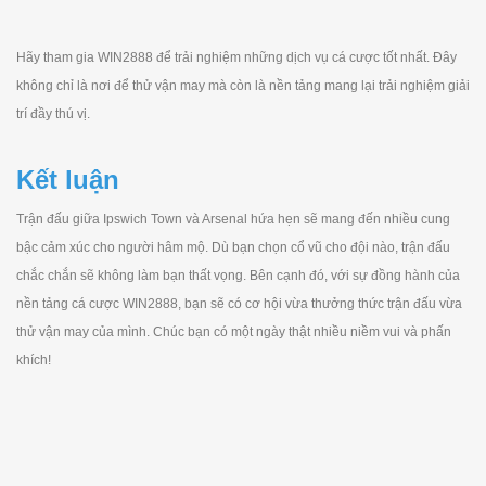
Hãy tham gia WIN2888 để trải nghiệm những dịch vụ cá cược tốt nhất. Đây
không chỉ là nơi để thử vận may mà còn là nền tảng mang lại trải nghiệm giải
trí đầy thú vị.
Kết luận
Trận đấu giữa Ipswich Town và Arsenal hứa hẹn sẽ mang đến nhiều cung
bậc cảm xúc cho người hâm mộ. Dù bạn chọn cổ vũ cho đội nào, trận đấu
chắc chắn sẽ không làm bạn thất vọng. Bên cạnh đó, với sự đồng hành của
nền tảng cá cược WIN2888, bạn sẽ có cơ hội vừa thưởng thức trận đấu vừa
thử vận may của mình. Chúc bạn có một ngày thật nhiều niềm vui và phấn
khích!