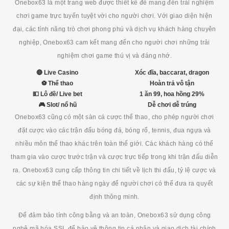
Onebox63 là một trang web được thiết kế để mang đến trải nghiệm
chơi game trực tuyến tuyệt vời cho người chơi. Với giao diện hiện
đại, các tính năng trò chơi phong phú và dịch vụ khách hàng chuyên
nghiệp, Onebox63 cam kết mang đến cho người chơi những trải
nghiệm chơi game thú vị và đáng nhớ.
🔴 Live Casino
Xóc đĩa, baccarat, dragon
⚽ Thể thao
Hoàn trả vô tận
💵 Lô đề/ Live bet
1 ăn 99, hoa hồng 29%
🎮 Slot/ nổ hũ
Dễ chơi dễ trúng
Onebox63 cũng có một sàn cá cược thể thao, cho phép người chơi
đặt cược vào các trận đấu bóng đá, bóng rổ, tennis, đua ngựa và
nhiều môn thể thao khác trên toàn thế giới. Các khách hàng có thể
tham gia vào cược trước trận và cược trực tiếp trong khi trận đấu diễn
ra. Onebox63 cung cấp thông tin chi tiết về lịch thi đấu, tỷ lệ cược và
các sự kiện thể thao hàng ngày để người chơi có thể đưa ra quyết
định thông minh.
Để đảm bảo tính công bằng và an toàn, Onebox63 sử dụng công
nghệ mã hóa SSL để bảo vệ thông tin cá nhân và giao dịch tài chính