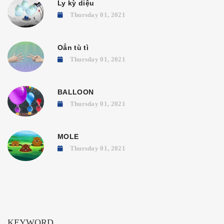
Ly kỳ diệu
Thursday 01, 2021
Oẳn tù tì
Thursday 01, 2021
BALLOON
Thursday 01, 2021
MOLE
Thursday 01, 2021
KEYWORD