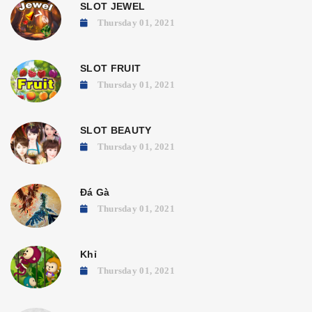
SLOT JEWEL
Thursday 01, 2021
SLOT FRUIT
Thursday 01, 2021
SLOT BEAUTY
Thursday 01, 2021
Đá Gà
Thursday 01, 2021
Khỉ
Thursday 01, 2021