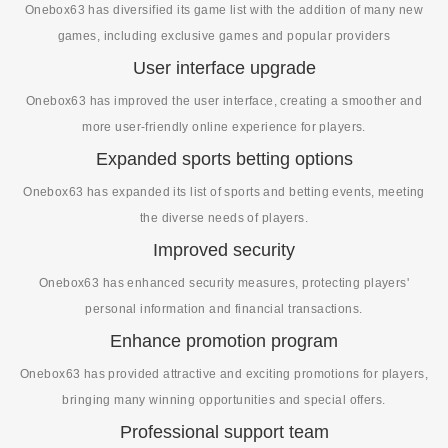
Onebox63 has diversified its game list with the addition of many new
games, including exclusive games and popular providers
User interface upgrade
Onebox63 has improved the user interface, creating a smoother and
more user-friendly online experience for players.
Expanded sports betting options
Onebox63 has expanded its list of sports and betting events, meeting
the diverse needs of players.
Improved security
Onebox63 has enhanced security measures, protecting players'
personal information and financial transactions.
Enhance promotion program
Onebox63 has provided attractive and exciting promotions for players,
bringing many winning opportunities and special offers.
Professional support team