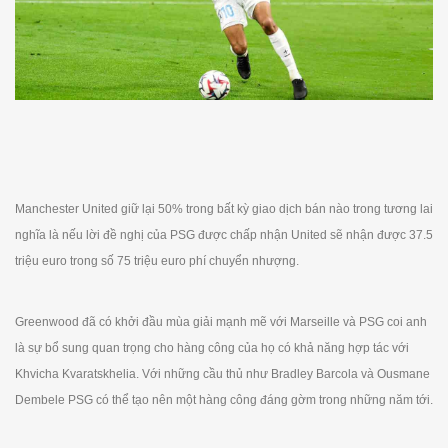
Manchester United giữ lại 50% trong bất kỳ giao dịch bán nào trong tương lai
nghĩa là nếu lời đề nghị của PSG được chấp nhận United sẽ nhận được 37.5
triệu euro trong số 75 triệu euro phí chuyển nhượng.
Greenwood đã có khởi đầu mùa giải mạnh mẽ với Marseille và PSG coi anh
là sự bổ sung quan trọng cho hàng công của họ có khả năng hợp tác với
Khvicha Kvaratskhelia. Với những cầu thủ như Bradley Barcola và Ousmane
Dembele PSG có thể tạo nên một hàng công đáng gờm trong những năm tới.