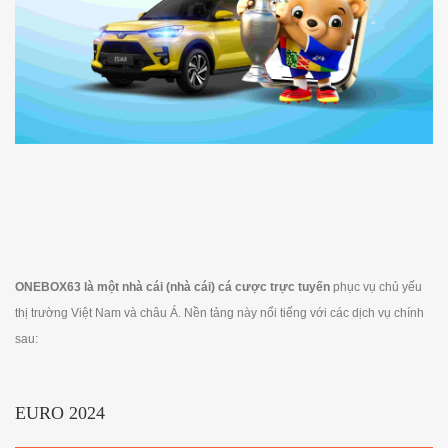
ONEBOX63 là một nhà cái (nhà cái) cá cược trực tuyến
phục vụ chủ yếu
thị trường Việt Nam và châu Á. Nền tảng này nổi tiếng với các dịch vụ chính
sau:
EURO 2024