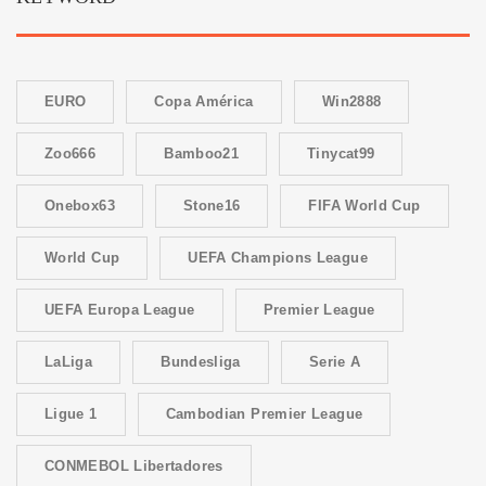
EURO
Copa América
Win2888
Zoo666
Bamboo21
Tinycat99
Onebox63
Stone16
FIFA World Cup
World Cup
UEFA Champions League
UEFA Europa League
Premier League
LaLiga
Bundesliga
Serie A
Ligue 1
Cambodian Premier League
CONMEBOL Libertadores