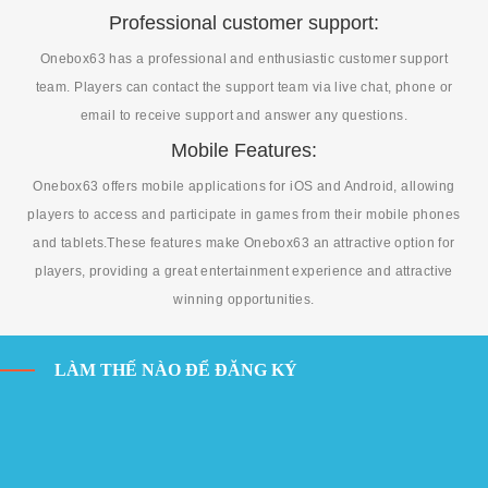
Professional customer support:
Onebox63 has a professional and enthusiastic customer support
team. Players can contact the support team via live chat, phone or
email to receive support and answer any questions.
Mobile Features:
Onebox63 offers mobile applications for iOS and Android, allowing
players to access and participate in games from their mobile phones
and tablets.These features make Onebox63 an attractive option for
players, providing a great entertainment experience and attractive
winning opportunities.
LÀM THẾ NÀO ĐỂ ĐĂNG KÝ