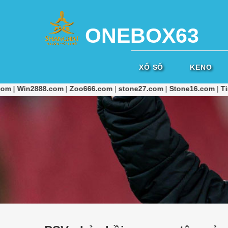
ONEBOX63
XỔ SỐ
KENO
88.com
|
Zoo666.com
|
stone27.com
|
Stone16.com
|
Tinycat99.co