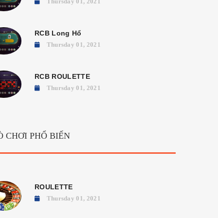
Thursday 01, 2021
RCB Long Hổ
Thursday 01, 2021
RCB ROULETTE
Thursday 01, 2021
Ò CHƠI PHỔ BIẾN
ROULETTE
Thursday 01, 2021