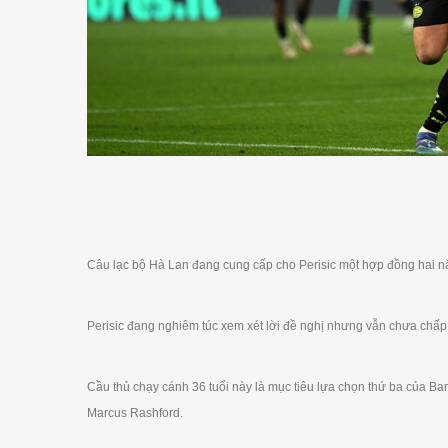
Câu lạc bộ Hà Lan đang cung cấp cho Perisic một hợp đồng hai n
Perisic đang nghiêm túc xem xét lời đề nghị nhưng vẫn chưa chấp
Cầu thủ chạy cánh 36 tuổi này là mục tiêu lựa chọn thứ ba của Barc
Marcus Rashford.