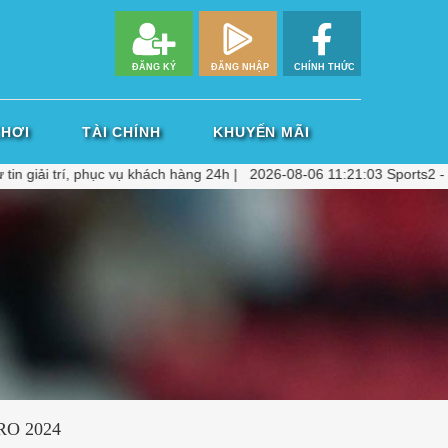
CHƠI
TÀI CHÍNH
KHUYẾN MÃI
rí, phục vụ khách hàng 24h | 2026-08-06 11:21:03 Sports2 - Due to re
RO 2024