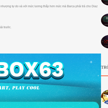
 nhượng tự do và với mức lương thấp hơn mức mà Barca phải trả cho Diaz
ải trước.
TR