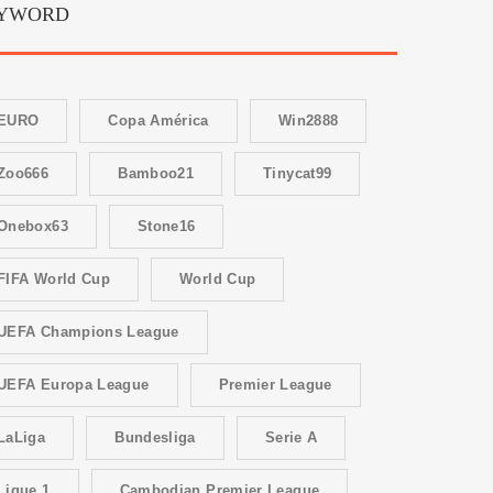
YWORD
EURO
Copa América
Win2888
Zoo666
Bamboo21
Tinycat99
Onebox63
Stone16
FIFA World Cup
World Cup
UEFA Champions League
UEFA Europa League
Premier League
LaLiga
Bundesliga
Serie A
Ligue 1
Cambodian Premier League