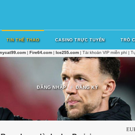
TIN THỂ THAO
CASINO TRỰC TUYẾN
TRÒ 
m
|
Fire64.com
|
Ice255.com
| Tài khoản VIP miễn phí | Tự tin giải t
ĐĂNG NHẬP
ĐĂNG KÝ
EU