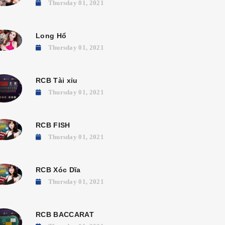
Thursday 01, 2021
Long Hổ
Thursday 01, 2021
RCB Tài xỉu
Thursday 01, 2021
RCB FISH
Thursday 01, 2021
RCB Xóc Dĩa
Thursday 01, 2021
RCB BACCARAT