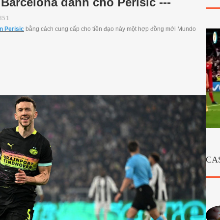
arcelona dành cho Perisic ---
851
n Perisic
bằng cách cung cấp cho tiền đạo này một hợp đồng mới Mundo
CA