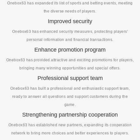
Onebox63 has expanded its list of sports and betting events, meeting
the diverse needs of players.
Improved security
Onebox63 has enhanced security measures, protecting players'
personal information and financial transactions.
Enhance promotion program
Onebox63 has provided attractive and exciting promotions for players,
bringing many winning opportunities and special offers.
Professional support team
Onebox63 has built a professional and enthusiastic support team,
ready to answer all questions and support customers during the
game.
Strengthening partnership cooperation
Onebox63 has established new partners, expanding its cooperation
network to bring more choices and better experiences to players.