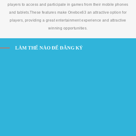
players to access and participate in games from their mobile phones
and tablets.These features make Onebox63 an attractive option for
players, providing a great entertainment experience and attractive
winning opportunities.
LÀM THẾ NÀO ĐỂ ĐĂNG KÝ