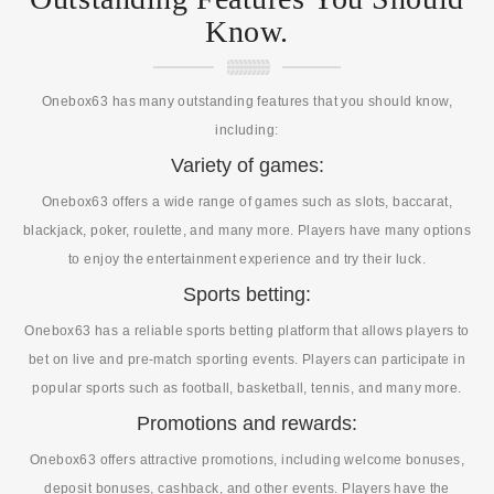
Know.
Onebox63 has many outstanding features that you should know,
including:
Variety of games:
Onebox63 offers a wide range of games such as slots, baccarat,
blackjack, poker, roulette, and many more. Players have many options
to enjoy the entertainment experience and try their luck.
Sports betting:
Onebox63 has a reliable sports betting platform that allows players to
bet on live and pre-match sporting events. Players can participate in
popular sports such as football, basketball, tennis, and many more.
Promotions and rewards:
Onebox63 offers attractive promotions, including welcome bonuses,
deposit bonuses, cashback, and other events. Players have the