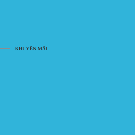
KHUYẾN MÃI