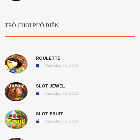
TRÒ CHƠI PHỔ BIẾN
ROULETTE
Thursday 01, 2021
SLOT JEWEL
Thursday 01, 2021
SLOT FRUIT
Thursday 01, 2021