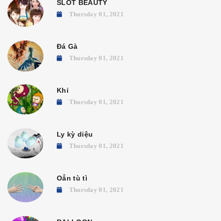
SLOT BEAUTY
Thursday 01, 2021
Đá Gà
Thursday 01, 2021
Khỉ
Thursday 01, 2021
Ly kỳ diệu
Thursday 01, 2021
Oẳn tù tì
Thursday 01, 2021