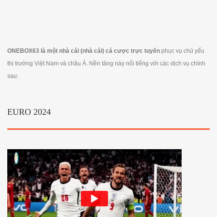
ONEBOX63 là một nhà cái (nhà cái) cá cược trực tuyến
phục vụ chủ yếu
thị trường Việt Nam và châu Á. Nền tảng này nổi tiếng với các dịch vụ chính
sau:
EURO 2024