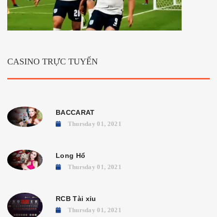
CASINO TRỰC TUYẾN
BACCARAT
Thursday 01, 2021
Long Hổ
Thursday 01, 2021
RCB Tài xỉu
Thursday 01, 2021