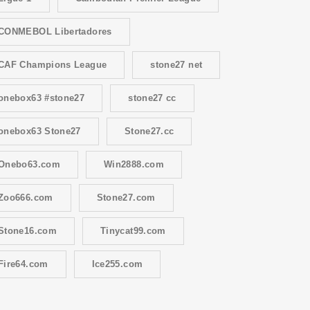
CONMEBOL Libertadores
CAF Champions League
stone27 net
onebox63 #stone27
stone27 cc
onebox63 Stone27
Stone27.cc
Onebo63.com
Win2888.com
Zoo666.com
Stone27.com
Stone16.com
Tinycat99.com
Fire64.com
Ice255.com