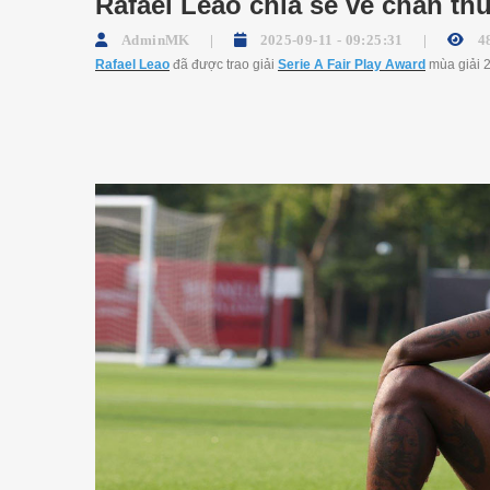
Rafael Leao chia sẻ về chấn thư
AdminMK
2025-09-11 - 09:25:31
4
Rafael Leao
đã được trao giải
Serie A Fair Play Award
mùa giải 2