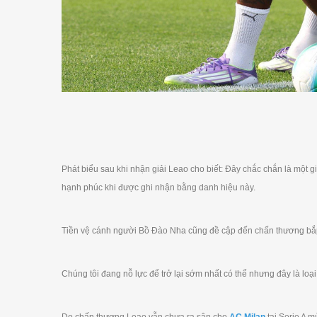
Phát biểu sau khi nhận giải Leao cho biết: Đây chắc chắn là một g
hạnh phúc khi được ghi nhận bằng danh hiệu này.
Tiền vệ cánh người Bồ Đào Nha cũng đề cập đến chấn thương bắp c
Chúng tôi đang nỗ lực để trở lại sớm nhất có thể nhưng đây là lo
Do chấn thương Leao vẫn chưa ra sân cho
AC Milan
tại Serie A m