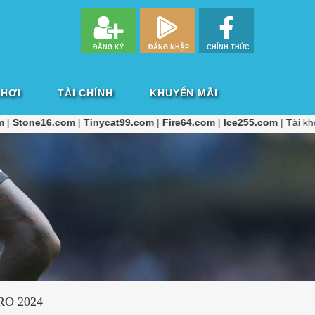
CHƠI
TÀI CHÍNH
KHUYẾN MÃI
com
|
Tinycat99.com
|
Fire64.com
|
Ice255.com
| Tài khoản VIP miễn 
RO 2024