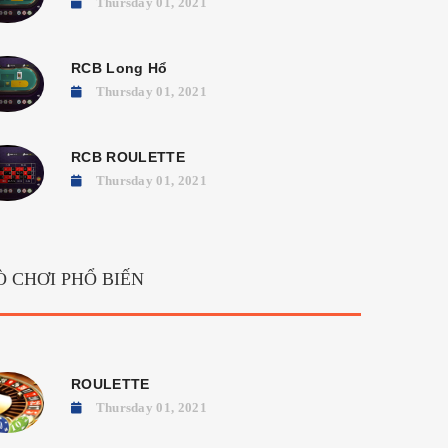
Thursday 01, 2021
RCB Long Hổ
Thursday 01, 2021
RCB ROULETTE
Thursday 01, 2021
Ò CHƠI PHỔ BIẾN
ROULETTE
Thursday 01, 2021