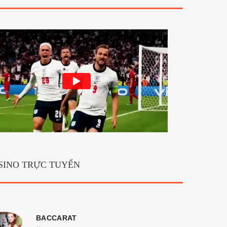
SINO TRỰC TUYẾN
BACCARAT