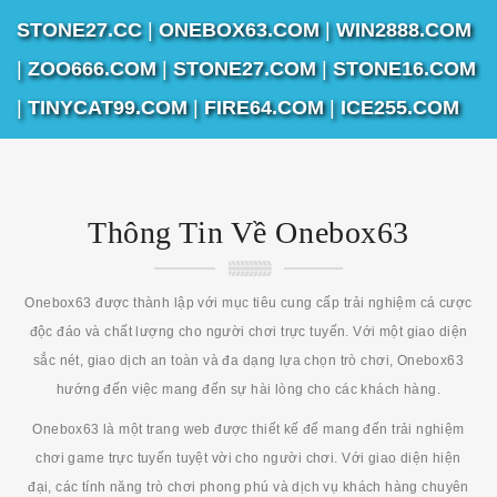
STONE27.CC
|
ONEBOX63.COM
|
WIN2888.COM
|
ZOO666.COM
|
STONE27.COM
|
STONE16.COM
|
TINYCAT99.COM
|
FIRE64.COM
|
ICE255.COM
Thông Tin Về Onebox63
Onebox63 được thành lập với mục tiêu cung cấp trải nghiệm cá cược
độc đáo và chất lượng cho người chơi trực tuyến. Với một giao diện
sắc nét, giao dịch an toàn và đa dạng lựa chọn trò chơi, Onebox63
hướng đến việc mang đến sự hài lòng cho các khách hàng.
Onebox63 là một trang web được thiết kế để mang đến trải nghiệm
chơi game trực tuyến tuyệt vời cho người chơi. Với giao diện hiện
đại, các tính năng trò chơi phong phú và dịch vụ khách hàng chuyên