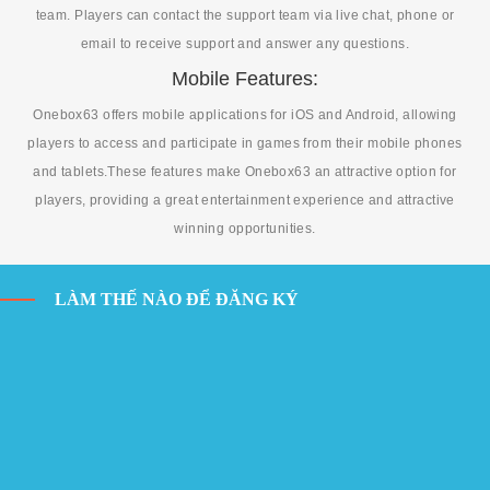
team. Players can contact the support team via live chat, phone or
email to receive support and answer any questions.
Mobile Features:
Onebox63 offers mobile applications for iOS and Android, allowing
players to access and participate in games from their mobile phones
and tablets.These features make Onebox63 an attractive option for
players, providing a great entertainment experience and attractive
winning opportunities.
LÀM THẾ NÀO ĐỂ ĐĂNG KÝ