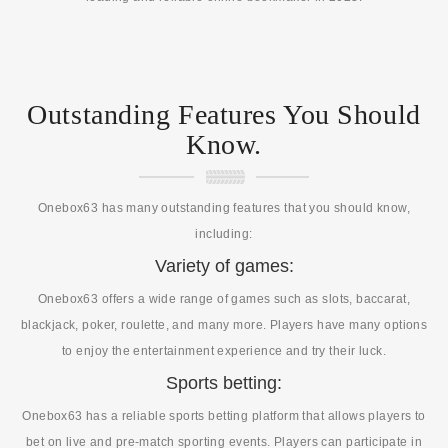
Outstanding Features You Should
Know.
Onebox63 has many outstanding features that you should know,
including:
Variety of games:
Onebox63 offers a wide range of games such as slots, baccarat,
blackjack, poker, roulette, and many more. Players have many options
to enjoy the entertainment experience and try their luck.
Sports betting:
Onebox63 has a reliable sports betting platform that allows players to
bet on live and pre-match sporting events. Players can participate in