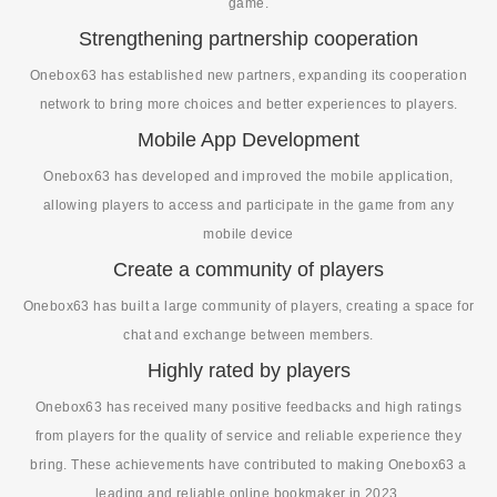
game.
Strengthening partnership cooperation
Onebox63 has established new partners, expanding its cooperation
network to bring more choices and better experiences to players.
Mobile App Development
Onebox63 has developed and improved the mobile application,
allowing players to access and participate in the game from any
mobile device
Create a community of players
Onebox63 has built a large community of players, creating a space for
chat and exchange between members.
Highly rated by players
Onebox63 has received many positive feedbacks and high ratings
from players for the quality of service and reliable experience they
bring. These achievements have contributed to making Onebox63 a
leading and reliable online bookmaker in 2023.