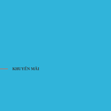
KHUYẾN MÃI