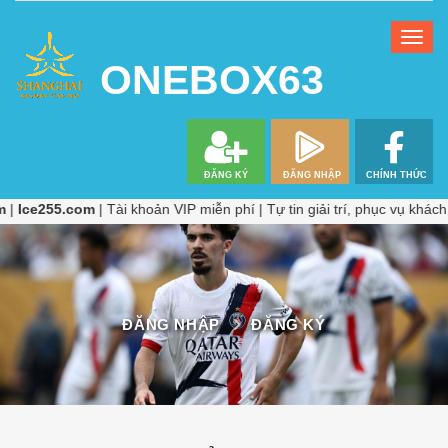
ONEBOX63
5.com
| Tài khoản VIP miễn phí | Tự tin giải trí, phục vụ khách hàng
ĐĂNG NHẬP
ĐĂNG KÝ