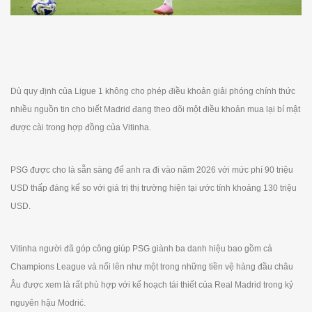
Dù quy định của Ligue 1 không cho phép điều khoản giải phóng chính thức
nhiều nguồn tin cho biết Madrid đang theo dõi một điều khoản mua lại bí mật
được cài trong hợp đồng của Vitinha.
PSG được cho là sẵn sàng để anh ra đi vào năm 2026 với mức phí 90 triệu
USD thấp đáng kể so với giá trị thị trường hiện tại ước tính khoảng 130 triệu
USD.
Vitinha người đã góp công giúp PSG giành ba danh hiệu bao gồm cả
Champions League và nổi lên như một trong những tiền vệ hàng đầu châu
Âu được xem là rất phù hợp với kế hoạch tái thiết của Real Madrid trong kỷ
nguyên hậu Modrić.