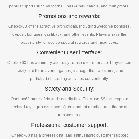
popular sports such as football, basketball, tennis, and many more.
Promotions and rewards:
Onebox63 offers attractive promotions, including welcome bonuses,
deposit bonuses, cashback, and other events. Players have the
opportunity to receive special rewards and incentives.
Convenient user interface:
Onebox63 has a friendly and easy-to-use user interface. Players can
easily find their favorite games, manage their accounts, and
participate in betting activities conveniently.
Safety and Security:
Onebox63 puts safety and security first. They use SSL encryption
technology to protect players' personal information and financial
transactions.
Professional customer support:
Onebox63 has a professional and enthusiastic customer support