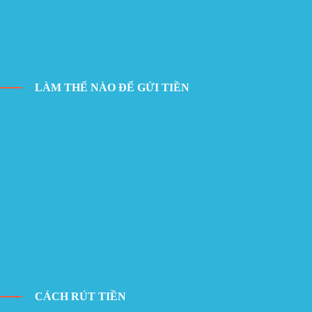
LÀM THẾ NÀO ĐỂ GỬI TIỀN
CÁCH RÚT TIỀN