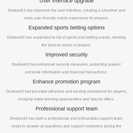
User interface upgrade
Onebox63 has improved the user interface, creating a smoother and
more user-friendly online experience for players.
Expanded sports betting options
Onebox63 has expanded its list of sports and betting events, meeting
the diverse needs of players.
Improved security
Onebox63 has enhanced security measures, protecting players'
personal information and financial transactions.
Enhance promotion program
Onebox63 has provided attractive and exciting promotions for players,
bringing many winning opportunities and special offers.
Professional support team
Onebox63 has built a professional and enthusiastic support team,
ready to answer all questions and support customers during the