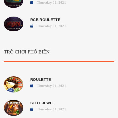
Thursday 01, 2021
RCB ROULETTE
Thursday 01, 2021
TRÒ CHƠI PHỔ BIẾN
ROULETTE
Thursday 01, 2021
SLOT JEWEL
Thursday 01, 2021