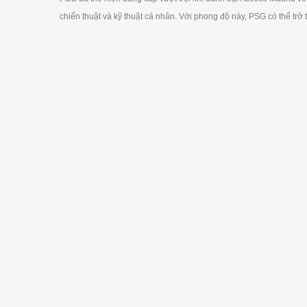
chiến thuật và kỹ thuật cá nhân. Với phong độ này, PSG có thể trở 