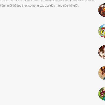
thành một thế lực thực sự trong các giải đấu hàng đầu thế giới.