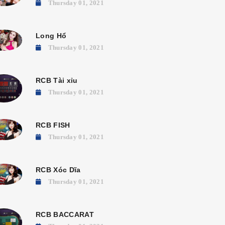
Thursday 01, 2021
Long Hổ
Thursday 01, 2021
RCB Tài xỉu
Thursday 01, 2021
RCB FISH
Thursday 01, 2021
RCB Xóc Dĩa
Thursday 01, 2021
RCB BACCARAT