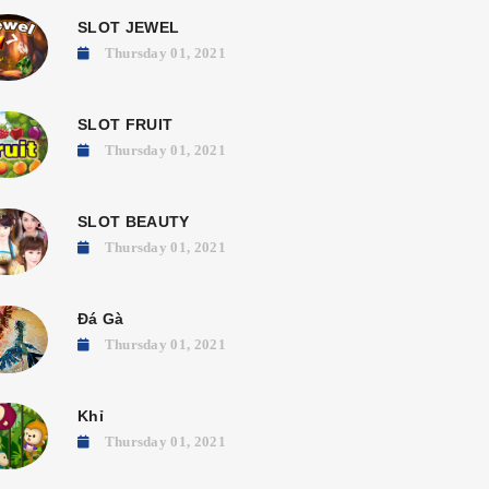
SLOT JEWEL
Thursday 01, 2021
SLOT FRUIT
Thursday 01, 2021
SLOT BEAUTY
Thursday 01, 2021
Đá Gà
Thursday 01, 2021
Khỉ
Thursday 01, 2021