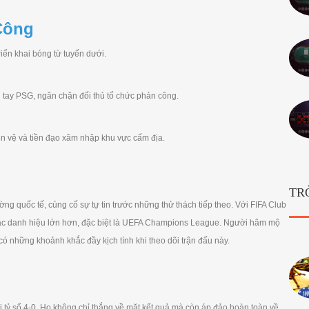
Công
riển khai bóng từ tuyến dưới.
 tay PSG, ngăn chặn đối thủ tổ chức phản công.
ền vệ và tiền đạo xâm nhập khu vực cấm địa.
TR
ng quốc tế, củng cố sự tự tin trước những thử thách tiếp theo. Với FIFA Club
các danh hiệu lớn hơn, đặc biệt là UEFA Champions League. Người hâm mộ
có những khoảnh khắc đầy kịch tính khi theo dõi trận đấu này.
ới tỷ số 4-0. Họ không chỉ thắng về mặt kết quả mà còn áp đảo hoàn toàn về