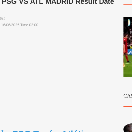
PSG VS ATL MADRID Result Date
265
6/06/2025 Time 02:00 ---
CA