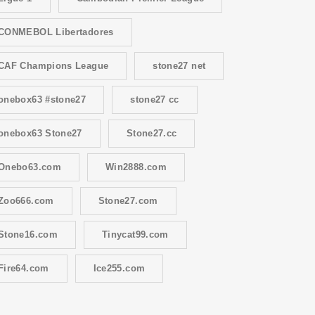
CONMEBOL Libertadores
CAF Champions League
stone27 net
onebox63 #stone27
stone27 cc
onebox63 Stone27
Stone27.cc
Onebo63.com
Win2888.com
Zoo666.com
Stone27.com
Stone16.com
Tinycat99.com
Fire64.com
Ice255.com