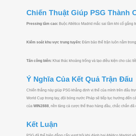
Chiến Thuật Giúp PSG Thành 
Pressing tầm cao:
Buộc Atlético Madrid mắc sai lầm khi cố gắng t
Kiểm soát khu vực trung tuyến:
Đảm bảo thế trận luôn nằm trong
Tấn công biên:
Khai thác khoảng trống và tạo điều kiện cho các ti
Ý Nghĩa Của Kết Quả Trận Đấu
Chiến thắng này giúp PSG khẳng định vị thế của mình trên đấu trườ
World Cup trong tay, đội bóng nước Pháp sẽ tiếp tục hướng đến 
của
WIN2888
, nền tảng cá cược thể thao hàng đầu, chắc chắn đã 
Kết Luận
PSG đã thể hiện đẳng cấp vượt trội khi đánh bại Atlético Madrid v