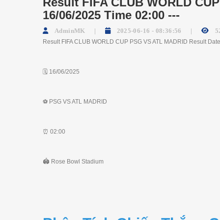
Result FIFA CLUB WORLD CUP 
16/06/2025 Time 02:00 ---
AdminMK
2025-06-16 - 08:36:56
5
Result FIFA CLUB WORLD CUP PSG VS ATL MADRID Result Date 1
🗓 16/06/2025
⚽️ PSG VS ATL MADRID
⏰ 02:00
🏟 Rose Bowl Stadium