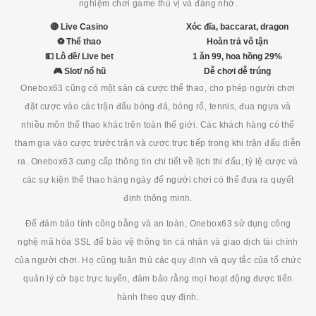
nghiệm chơi game thú vị và đáng nhớ.
🔴 Live Casino
Xóc đĩa, baccarat, dragon
⚽ Thể thao
Hoàn trả vô tận
💵 Lô đề/ Live bet
1 ăn 99, hoa hồng 29%
🎮 Slot/ nổ hũ
Dễ chơi dễ trúng
Onebox63 cũng có một sàn cá cược thể thao, cho phép người chơi
đặt cược vào các trận đấu bóng đá, bóng rổ, tennis, đua ngựa và
nhiều môn thể thao khác trên toàn thế giới. Các khách hàng có thể
tham gia vào cược trước trận và cược trực tiếp trong khi trận đấu diễn
ra. Onebox63 cung cấp thông tin chi tiết về lịch thi đấu, tỷ lệ cược và
các sự kiện thể thao hàng ngày để người chơi có thể đưa ra quyết
định thông minh.
Để đảm bảo tính công bằng và an toàn, Onebox63 sử dụng công
nghệ mã hóa SSL để bảo vệ thông tin cá nhân và giao dịch tài chính
của người chơi. Họ cũng tuân thủ các quy định và quy tắc của tổ chức
quản lý cờ bạc trực tuyến, đảm bảo rằng mọi hoạt động được tiến
hành theo quy định.