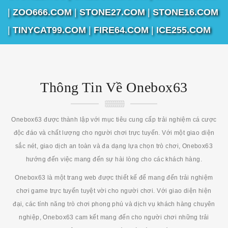
|
ZOO666.COM
|
STONE27.COM
|
STONE16.COM
|
TINYCAT99.COM
|
FIRE64.COM
|
ICE255.COM
Thông Tin Về Onebox63
Onebox63 được thành lập với mục tiêu cung cấp trải nghiệm cá cược
độc đáo và chất lượng cho người chơi trực tuyến. Với một giao diện
sắc nét, giao dịch an toàn và đa dạng lựa chọn trò chơi, Onebox63
hướng đến việc mang đến sự hài lòng cho các khách hàng.
Onebox63 là một trang web được thiết kế để mang đến trải nghiệm
chơi game trực tuyến tuyệt vời cho người chơi. Với giao diện hiện
đại, các tính năng trò chơi phong phú và dịch vụ khách hàng chuyên
nghiệp, Onebox63 cam kết mang đến cho người chơi những trải