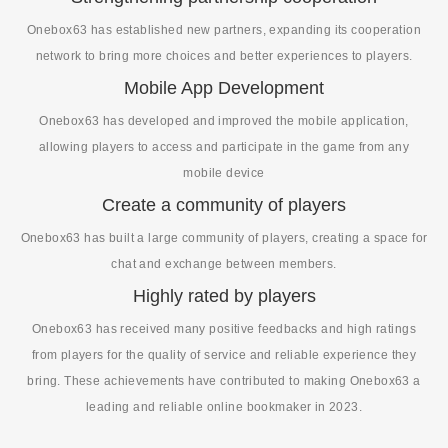
Onebox63 has established new partners, expanding its cooperation
network to bring more choices and better experiences to players.
Mobile App Development
Onebox63 has developed and improved the mobile application,
allowing players to access and participate in the game from any
mobile device
Create a community of players
Onebox63 has built a large community of players, creating a space for
chat and exchange between members.
Highly rated by players
Onebox63 has received many positive feedbacks and high ratings
from players for the quality of service and reliable experience they
bring. These achievements have contributed to making Onebox63 a
leading and reliable online bookmaker in 2023.