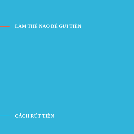
LÀM THẾ NÀO ĐỂ GỬI TIỀN
CÁCH RÚT TIỀN