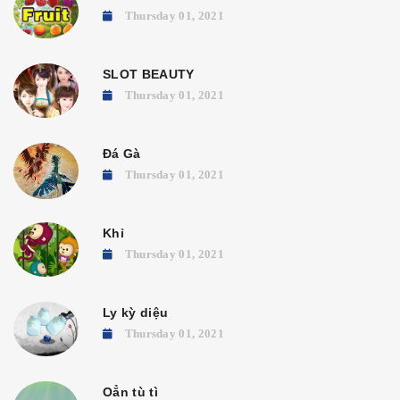
Thursday 01, 2021
SLOT BEAUTY
Thursday 01, 2021
Đá Gà
Thursday 01, 2021
Khỉ
Thursday 01, 2021
Ly kỳ diệu
Thursday 01, 2021
Oẳn tù tì