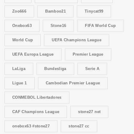
Zoo666
Bamboo21
Tinycat99
Onebox63
Stone16
FIFA World Cup
World Cup
UEFA Champions League
UEFA Europa League
Premier League
LaLiga
Bundesliga
Serie A
Ligue 1
Cambodian Premier League
CONMEBOL Libertadores
CAF Champions League
stone27 net
onebox63 #stone27
stone27 cc