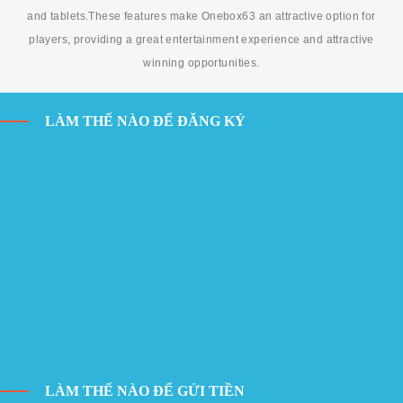
and tablets.These features make Onebox63 an attractive option for
players, providing a great entertainment experience and attractive
winning opportunities.
LÀM THẾ NÀO ĐỂ ĐĂNG KÝ
LÀM THẾ NÀO ĐỂ GỬI TIỀN