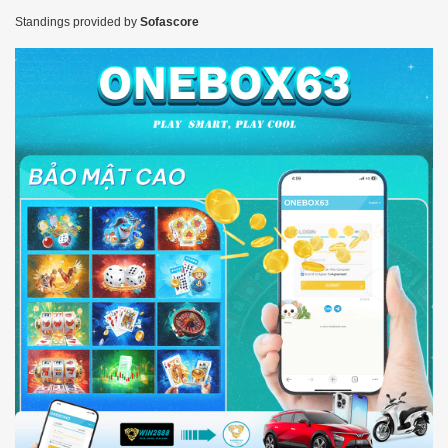
Standings provided by
Sofascore