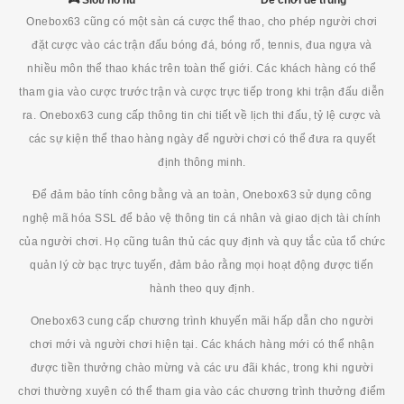
🎮 Slot/ nổ hũ
Dễ chơi dễ trúng
Onebox63 cũng có một sàn cá cược thể thao, cho phép người chơi
đặt cược vào các trận đấu bóng đá, bóng rổ, tennis, đua ngựa và
nhiều môn thể thao khác trên toàn thế giới. Các khách hàng có thể
tham gia vào cược trước trận và cược trực tiếp trong khi trận đấu diễn
ra. Onebox63 cung cấp thông tin chi tiết về lịch thi đấu, tỷ lệ cược và
các sự kiện thể thao hàng ngày để người chơi có thể đưa ra quyết
định thông minh.
Để đảm bảo tính công bằng và an toàn, Onebox63 sử dụng công
nghệ mã hóa SSL để bảo vệ thông tin cá nhân và giao dịch tài chính
của người chơi. Họ cũng tuân thủ các quy định và quy tắc của tổ chức
quản lý cờ bạc trực tuyến, đảm bảo rằng mọi hoạt động được tiến
hành theo quy định.
Onebox63 cung cấp chương trình khuyến mãi hấp dẫn cho người
chơi mới và người chơi hiện tại. Các khách hàng mới có thể nhận
được tiền thưởng chào mừng và các ưu đãi khác, trong khi người
chơi thường xuyên có thể tham gia vào các chương trình thưởng điểm