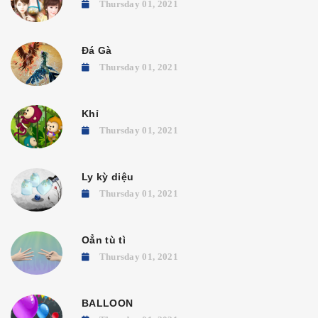
Thursday 01, 2021
Đá Gà
Thursday 01, 2021
Khỉ
Thursday 01, 2021
Ly kỳ diệu
Thursday 01, 2021
Oẳn tù tì
Thursday 01, 2021
BALLOON