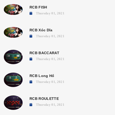
RCB FISH
Thursday 01, 2021
RCB Xóc Dĩa
Thursday 01, 2021
RCB BACCARAT
Thursday 01, 2021
RCB Long Hổ
Thursday 01, 2021
RCB ROULETTE
Thursday 01, 2021