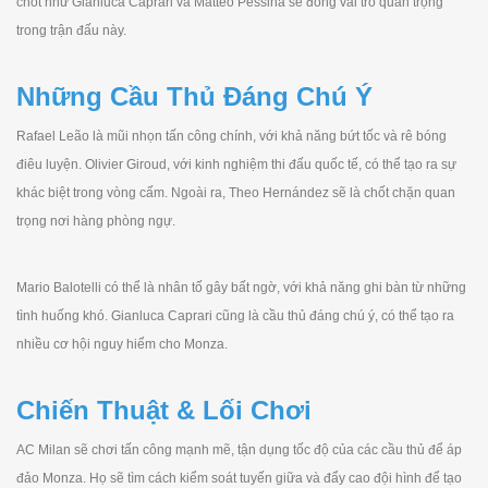
chốt như Gianluca Caprari và Matteo Pessina sẽ đóng vai trò quan trọng
trong trận đấu này.
Những Cầu Thủ Đáng Chú Ý
Rafael Leão là mũi nhọn tấn công chính, với khả năng bứt tốc và rê bóng
điêu luyện. Olivier Giroud, với kinh nghiệm thi đấu quốc tế, có thể tạo ra sự
khác biệt trong vòng cấm. Ngoài ra, Theo Hernández sẽ là chốt chặn quan
trọng nơi hàng phòng ngự.
Mario Balotelli có thể là nhân tố gây bất ngờ, với khả năng ghi bàn từ những
tình huống khó. Gianluca Caprari cũng là cầu thủ đáng chú ý, có thể tạo ra
nhiều cơ hội nguy hiểm cho Monza.
Chiến Thuật & Lối Chơi
AC Milan sẽ chơi tấn công mạnh mẽ, tận dụng tốc độ của các cầu thủ để áp
đảo Monza. Họ sẽ tìm cách kiểm soát tuyến giữa và đẩy cao đội hình để tạo