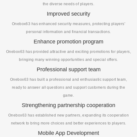
the diverse needs of players.
Improved security
Onebox63 has enhanced security measures, protecting players'
personal information and financial transactions.
Enhance promotion program
Onebox63 has provided attractive and exciting promotions for players,
bringing many winning opportunities and special offers.
Professional support team
Onebox63 has built a professional and enthusiastic support team,
ready to answer all questions and support customers during the
game.
Strengthening partnership cooperation
Onebox63 has established new partners, expanding its cooperation
network to bring more choices and better experiences to players.
Mobile App Development