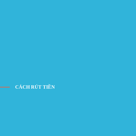
CÁCH RÚT TIỀN