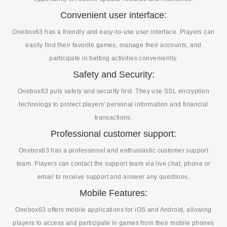
Convenient user interface:
Onebox63 has a friendly and easy-to-use user interface. Players can
easily find their favorite games, manage their accounts, and
participate in betting activities conveniently.
Safety and Security:
Onebox63 puts safety and security first. They use SSL encryption
technology to protect players' personal information and financial
transactions.
Professional customer support:
Onebox63 has a professional and enthusiastic customer support
team. Players can contact the support team via live chat, phone or
email to receive support and answer any questions.
Mobile Features:
Onebox63 offers mobile applications for iOS and Android, allowing
players to access and participate in games from their mobile phones