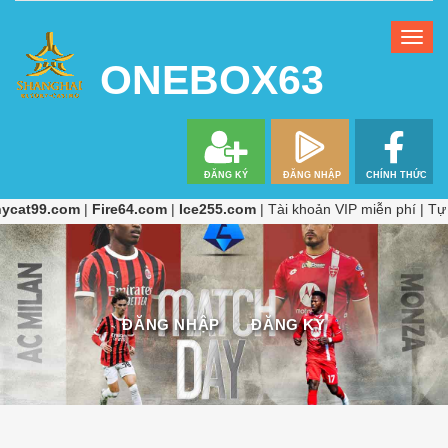
ONEBOX63
|
Fire64.com
|
Ice255.com
| Tài khoản VIP miễn phí | Tự tin giải tr
ĐĂNG NHẬP
ĐĂNG KÝ