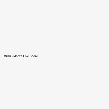
Milan - Monza Live Score