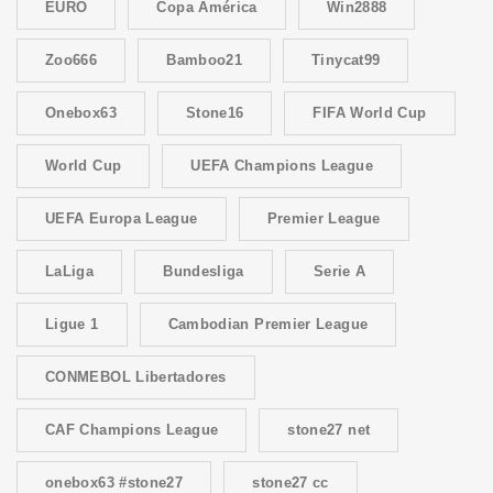
EURO
Copa América
Win2888
Zoo666
Bamboo21
Tinycat99
Onebox63
Stone16
FIFA World Cup
World Cup
UEFA Champions League
UEFA Europa League
Premier League
LaLiga
Bundesliga
Serie A
Ligue 1
Cambodian Premier League
CONMEBOL Libertadores
CAF Champions League
stone27 net
onebox63 #stone27
stone27 cc