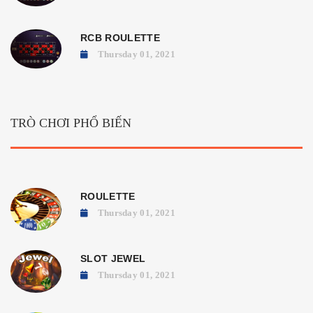
RCB ROULETTE
Thursday 01, 2021
TRÒ CHƠI PHỔ BIẾN
ROULETTE
Thursday 01, 2021
SLOT JEWEL
Thursday 01, 2021