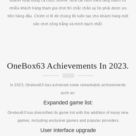
doanh hoạt động cá cược online. Nhà cái luôn hiểu rằng muốn có
nhiều khách hàng tham gia chơi thì chắc chắn uy tín phải được ưu
tiên hàng đầu. Chính vì lẽ đó chúng tôi luôn tạo cho khách hàng một
sân chơi công bằng và minh bạch nhất.
OneBox63 Achievements In 2023.
In 2023, Onebox63 has achieved some remarkable achievements
such as:
Expanded game list:
Onebox63 has diversified its game list with the addition of many new
games, including exclusive games and popular providers
User interface upgrade