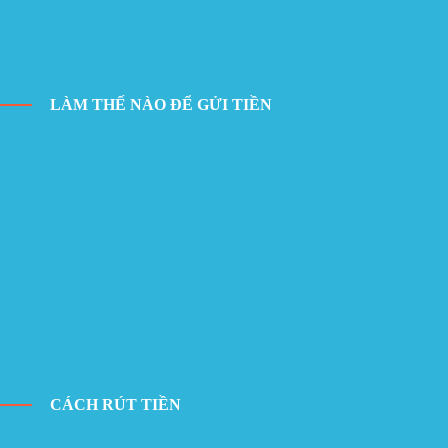
LÀM THẾ NÀO ĐỂ GỬI TIỀN
CÁCH RÚT TIỀN