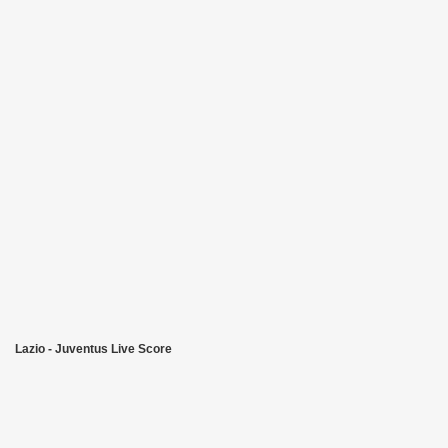
Lazio - Juventus Live Score