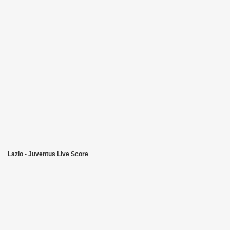
Lazio - Juventus Live Score