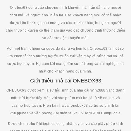
Onebox63 cung cấp chương trình khuyến mãi hấp dẫn cho người
chơi mới và người chơi hiện tại. Các khách hàng mới có thể nhận
được tiền thưởng chào mừng và các ưu đãi khác, trong khi người
chơi thường xuyên có thể tham gia vào các chương trình thưởng điểm
và các sự kiện khuyến mãi.
Với một trải nghiệm cá cược đa dạng và tiện lợi, Onebox63 là một sự
lựa chọn tốt cho những người muốn thử vận may và hứng thú với cá
cược trực tuyến. Họ cam kết mang đến sự hài lòng và trải nghiệm tốt
nhất cho khách hàng của mình.
Giới thiệu nhà cái ONEBOX63
ONEBOX63 được xem là sự hồi sinh của nhà cái Win2888 vang danh
một thời trước đây. Vẫn với sản phẩm chủ lực là lô đề online, và
casino trực tuyến. Hiện tại nhà cái onebox63 có trụ sở chính tại
Philippines và văn phòng đại diện tại khu SHANGHAI Campuchia.
Được chính phủ Philippines công nhận uy tín và cấp giấy phép kinh