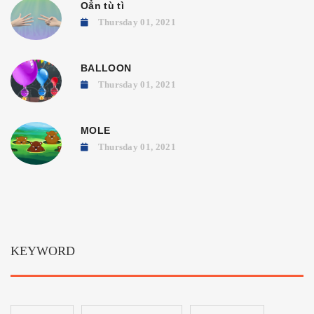
Oẳn tù tì
Thursday 01, 2021
BALLOON
Thursday 01, 2021
MOLE
Thursday 01, 2021
KEYWORD