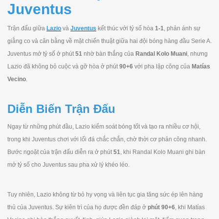
Juventus
Trận đấu giữa
Lazio
và
Juventus
kết thúc với tỷ số hòa
1-1
, phản ánh sự
giằng co và cân bằng về mặt chiến thuật giữa hai đội bóng hàng đầu Serie A.
Juventus mở tỷ số ở phút
51
nhờ bàn thắng của
Randal Kolo Muani
, nhưng
Lazio đã không bỏ cuộc và gỡ hòa ở phút
90+6
với pha lập công của
Matías
Vecino
.
Diễn Biến Trận Đấu
Ngay từ những phút đầu, Lazio kiểm soát bóng tốt và tạo ra nhiều cơ hội,
trong khi Juventus chơi với lối đá chắc chắn, chờ thời cơ phản công nhanh.
Bước ngoặt của trận đấu diễn ra ở phút
51
, khi Randal Kolo Muani ghi bàn
mở tỷ số cho Juventus sau pha xử lý khéo léo.
Tuy nhiên, Lazio không từ bỏ hy vọng và liên tục gia tăng sức ép lên hàng
thủ của Juventus. Sự kiên trì của họ được đền đáp ở
phút 90+6
, khi Matías