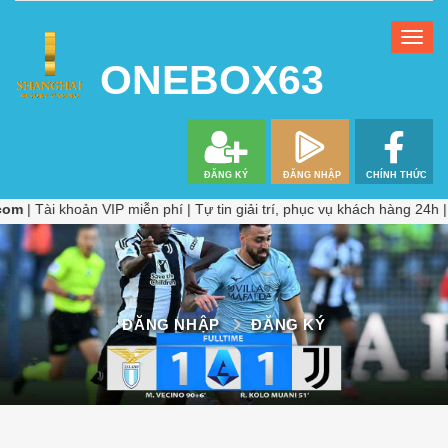
ONEBOX63
oản VIP miễn phí | Tự tin giải trí, phục vụ khách hàng 24h | 2026-0
ĐĂNG NHẬP
ĐĂNG KÝ