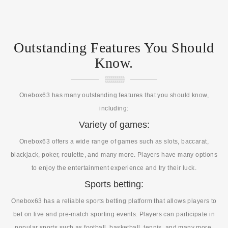
Outstanding Features You Should
Know.
Onebox63 has many outstanding features that you should know,
including:
Variety of games:
Onebox63 offers a wide range of games such as slots, baccarat,
blackjack, poker, roulette, and many more. Players have many options
to enjoy the entertainment experience and try their luck.
Sports betting:
Onebox63 has a reliable sports betting platform that allows players to
bet on live and pre-match sporting events. Players can participate in
popular sports such as football, basketball, tennis, and many more.