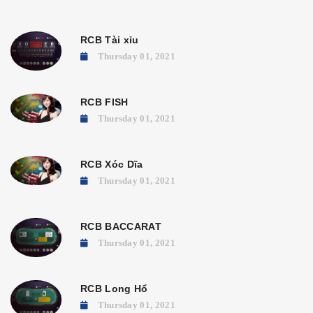
RCB Tài xỉu
Thursday 01, 2021
RCB FISH
Thursday 01, 2021
RCB Xóc Dĩa
Thursday 01, 2021
RCB BACCARAT
Thursday 01, 2021
RCB Long Hổ
Thursday 01, 2021