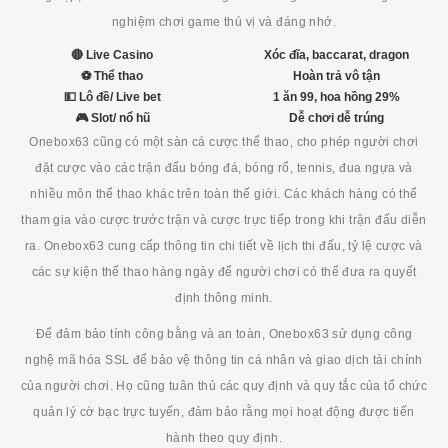
nghiệm chơi game thú vị và đáng nhớ.
🔴 Live Casino
Xóc đĩa, baccarat, dragon
⚽ Thể thao
Hoàn trả vô tận
💵 Lô đề/ Live bet
1 ăn 99, hoa hồng 29%
🎮 Slot/ nổ hũ
Dễ chơi dễ trúng
Onebox63 cũng có một sàn cá cược thể thao, cho phép người chơi
đặt cược vào các trận đấu bóng đá, bóng rổ, tennis, đua ngựa và
nhiều môn thể thao khác trên toàn thế giới. Các khách hàng có thể
tham gia vào cược trước trận và cược trực tiếp trong khi trận đấu diễn
ra. Onebox63 cung cấp thông tin chi tiết về lịch thi đấu, tỷ lệ cược và
các sự kiện thể thao hàng ngày để người chơi có thể đưa ra quyết
định thông minh.
Để đảm bảo tính công bằng và an toàn, Onebox63 sử dụng công
nghệ mã hóa SSL để bảo vệ thông tin cá nhân và giao dịch tài chính
của người chơi. Họ cũng tuân thủ các quy định và quy tắc của tổ chức
quản lý cờ bạc trực tuyến, đảm bảo rằng mọi hoạt động được tiến
hành theo quy định.