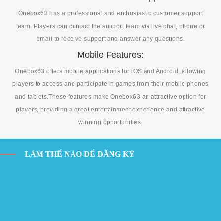
Onebox63 has a professional and enthusiastic customer support
team. Players can contact the support team via live chat, phone or
email to receive support and answer any questions.
Mobile Features:
Onebox63 offers mobile applications for iOS and Android, allowing
players to access and participate in games from their mobile phones
and tablets.These features make Onebox63 an attractive option for
players, providing a great entertainment experience and attractive
winning opportunities.
LÀM THẾ NÀO ĐỂ ĐĂNG KÝ