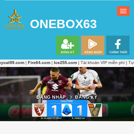
ONEBOX63
m
|
Fire64.com
|
Ice255.com
| Tài khoản VIP miễn phí | Tự tin giải t
ĐĂNG NHẬP
ĐĂNG KÝ