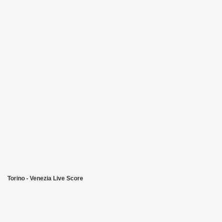
Torino - Venezia Live Score