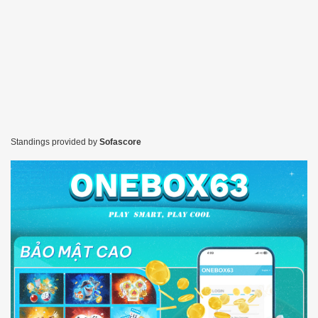
Standings provided by
Sofascore