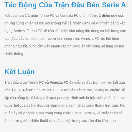
Tác Động Của Trận Đấu Đến Serie A
Kết quả hòa
1-1
giúp Torino FC và Venezia FC giành được
1 điểm quý giá
,
nhưng cũng khiến cả hai đội không thể cải thiện đáng kể vị trí trên bảng xếp
hạng Serie A. Torino FC sẽ cần cải thiện khả năng tận dụng cơ hội trong các
trận đấu sắp tới nếu muốn vươn lên nhóm trên. Venezia FC, dù thể hiện
phòng ngự tốt, cũng cần đẩy mạnh các phương án tấn công để tăng cơ hội
chiến thắng.
Kết Luận
Trận đấu giữa
Torino FC và Venezia FC
đã diễn ra đầy kịch tính với kết quả
hòa
1-1
.
K. Pérez
giúp Venezia FC vươn lên dẫn trước, nhưng
N. Vlašić
đã
kịp cân bằng tỷ số bằng một quả penalty. Hình ảnh từ trận đấu phản ánh sự
quyết liệt của cả hai đội, với những pha tranh chấp căng thẳng trên sân. Kết
quả này có ý nghĩa quan trọng trong cuộc đua tại Serie A, và chắc chắn sẽ
ảnh hưởng đến chiến thuật của cả hai đội trong các trận đấu tiếp theo.