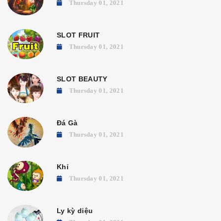
Thursday 01, 2021
SLOT FRUIT
Thursday 01, 2021
SLOT BEAUTY
Thursday 01, 2021
Đá Gà
Thursday 01, 2021
Khỉ
Thursday 01, 2021
Ly kỳ diệu