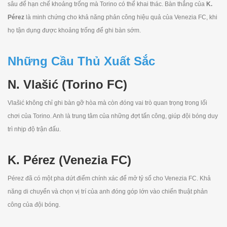
sâu để hạn chế khoảng trống mà Torino có thể khai thác. Bàn thắng của
K.
Pérez
là minh chứng cho khả năng phản công hiệu quả của Venezia FC, khi
họ tận dụng được khoảng trống để ghi bàn sớm.
Những Cầu Thủ Xuất Sắc
N. Vlašić (Torino FC)
Vlašić không chỉ ghi bàn gỡ hòa mà còn đóng vai trò quan trọng trong lối
chơi của Torino. Anh là trung tâm của những đợt tấn công, giúp đội bóng duy
trì nhịp độ trận đấu.
K. Pérez (Venezia FC)
Pérez đã có một pha dứt điểm chính xác để mở tỷ số cho Venezia FC. Khả
năng di chuyển và chọn vị trí của anh đóng góp lớn vào chiến thuật phản
công của đội bóng.