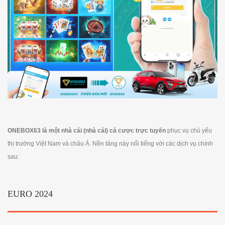
ONEBOX63 là một nhà cái (nhà cái) cá cược trực tuyến
phục vụ chủ yếu
thị trường Việt Nam và châu Á. Nền tảng này nổi tiếng với các dịch vụ chính
sau:
EURO 2024