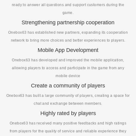
ready to answer all questions and support customers during the
game.
Strengthening partnership cooperation
Onebox63 has established new partners, expanding its cooperation
network to bring more choices and better experiences to players.
Mobile App Development
Onebox63 has developed and improved the mobile application,
allowing players to access and participate in the game from any
mobile device
Create a community of players
Onebox63 has built a large community of players, creating a space for
chat and exchange between members.
Highly rated by players
Onebox63 has received many positive feedbacks and high ratings
from players for the quality of service and reliable experience they