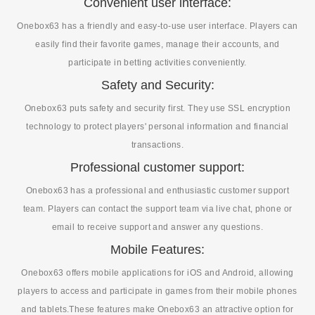
Convenient user interface:
Onebox63 has a friendly and easy-to-use user interface. Players can
easily find their favorite games, manage their accounts, and
participate in betting activities conveniently.
Safety and Security:
Onebox63 puts safety and security first. They use SSL encryption
technology to protect players' personal information and financial
transactions.
Professional customer support:
Onebox63 has a professional and enthusiastic customer support
team. Players can contact the support team via live chat, phone or
email to receive support and answer any questions.
Mobile Features:
Onebox63 offers mobile applications for iOS and Android, allowing
players to access and participate in games from their mobile phones
and tablets.These features make Onebox63 an attractive option for