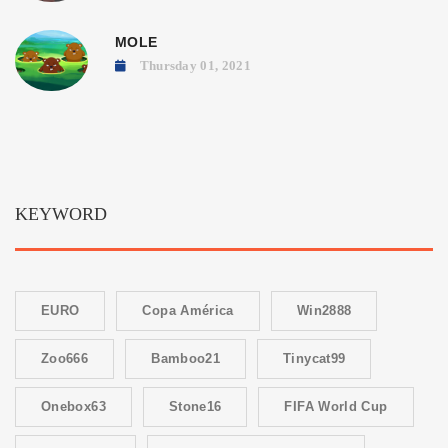
MOLE
Thursday 01, 2021
KEYWORD
EURO
Copa América
Win2888
Zoo666
Bamboo21
Tinycat99
Onebox63
Stone16
FIFA World Cup