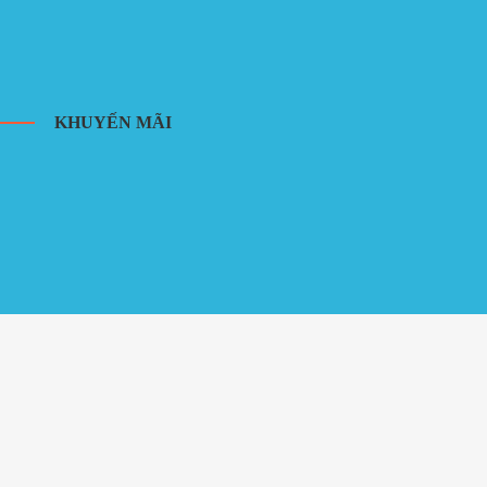
KHUYẾN MÃI