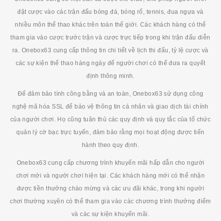
đặt cược vào các trận đấu bóng đá, bóng rổ, tennis, đua ngựa và
nhiều môn thể thao khác trên toàn thế giới. Các khách hàng có thể
tham gia vào cược trước trận và cược trực tiếp trong khi trận đấu diễn
ra. Onebox63 cung cấp thông tin chi tiết về lịch thi đấu, tỷ lệ cược và
các sự kiện thể thao hàng ngày để người chơi có thể đưa ra quyết
định thông minh.
Để đảm bảo tính công bằng và an toàn, Onebox63 sử dụng công
nghệ mã hóa SSL để bảo vệ thông tin cá nhân và giao dịch tài chính
của người chơi. Họ cũng tuân thủ các quy định và quy tắc của tổ chức
quản lý cờ bạc trực tuyến, đảm bảo rằng mọi hoạt động được tiến
hành theo quy định.
Onebox63 cung cấp chương trình khuyến mãi hấp dẫn cho người
chơi mới và người chơi hiện tại. Các khách hàng mới có thể nhận
được tiền thưởng chào mừng và các ưu đãi khác, trong khi người
chơi thường xuyên có thể tham gia vào các chương trình thưởng điểm
và các sự kiện khuyến mãi.