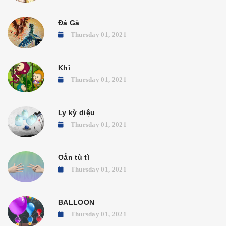
Đá Gà
Thursday 01, 2021
Khỉ
Thursday 01, 2021
Ly kỳ diệu
Thursday 01, 2021
Oẳn tù tì
Thursday 01, 2021
BALLOON
Thursday 01, 2021