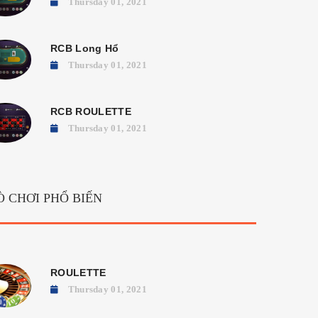
Thursday 01, 2021
RCB Long Hổ
Thursday 01, 2021
RCB ROULETTE
Thursday 01, 2021
Ò CHƠI PHỔ BIẾN
ROULETTE
Thursday 01, 2021