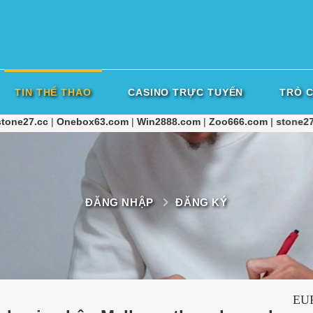
TIN THỂ THAO
CASINO TRỰC TUYẾN
TRÒ 
Onebox63.com
|
Win2888.com
|
Zoo666.com
|
stone27.com
|
Stone
ĐĂNG NHẬP
ĐĂNG KÝ
EU