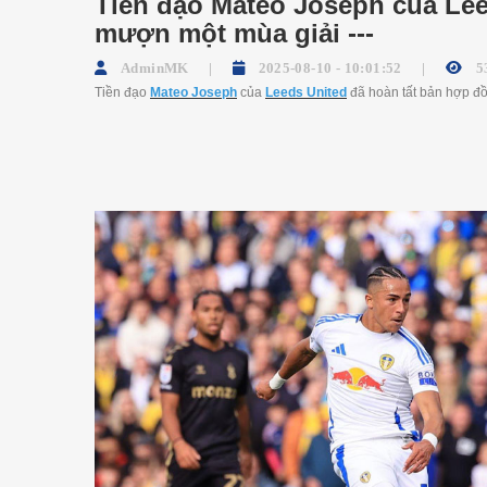
Tiền đạo Mateo Joseph của Lee
mượn một mùa giải ---
AdminMK
2025-08-10 - 10:01:52
5
Tiền đạo
Mateo Joseph
của
Leeds United
đã hoàn tất bản hợp đồ