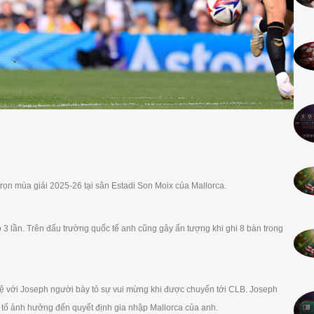
trọn mùa giải 2025-26 tại sân Estadi Son Moix của Mallorca.
 3 lần. Trên đấu trường quốc tế anh cũng gây ấn tượng khi ghi 8 bàn trong
n hệ với Joseph người bày tỏ sự vui mừng khi được chuyển tới CLB. Joseph
 tố ảnh hưởng đến quyết định gia nhập Mallorca của anh.