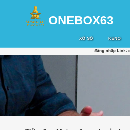
ONEBOX63
XỔ SỐ
KENO
đăng nhập Link:
stone27.cc
|