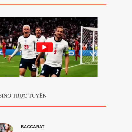
SINO TRỰC TUYẾN
BACCARAT