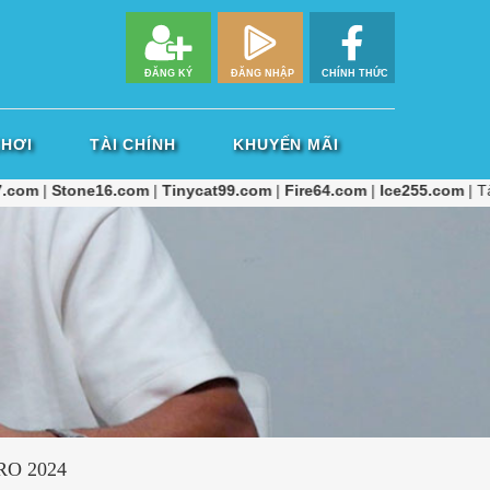
CHƠI
TÀI CHÍNH
KHUYẾN MÃI
16.com
|
Tinycat99.com
|
Fire64.com
|
Ice255.com
| Tài khoản VIP m
RO 2024