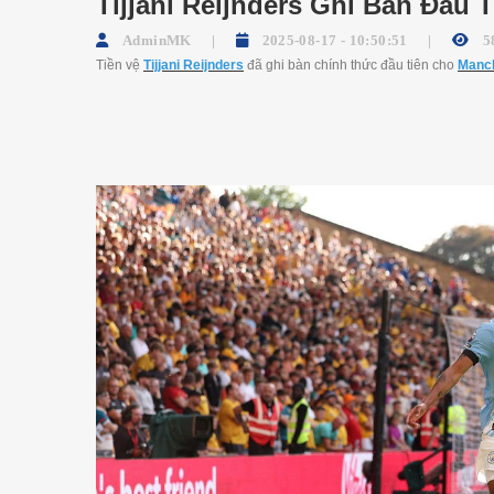
Tijjani Reijnders Ghi Bàn Đầu T
AdminMK
2025-08-17 - 10:50:51
5
Tiền vệ
Tijjani Reijnders
đã ghi bàn chính thức đầu tiên cho
Manch