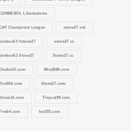
CONMEBOL Libertadores
CAF Champions League
stone27 net
onebox63 #stone27
stone27 cc
onebox63 Stone27
Stone27.cc
Onebo63.com
Win2888.com
Zoo666.com
Stone27.com
Stone16.com
Tinycat99.com
Fire64.com
Ice255.com