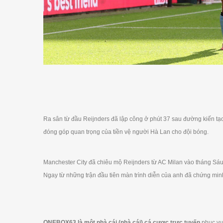
Ra sân từ đầu Reijnders đã lập công ở phút 37 sau đường kiến tạ
đóng góp quan trọng của tiền vệ người Hà Lan cho đội bóng.
Manchester City đã chiêu mộ Reijnders từ AC Milan vào tháng Sáu v
Ngay từ những trận đầu tiên màn trình diễn của anh đã chứng minh 
ONEBOX63 là một nhà cái (nhà cái) cá cược trực tuyến
phục vụ 