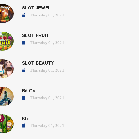
SLOT JEWEL
Thursday 01, 2021
SLOT FRUIT
Thursday 01, 2021
SLOT BEAUTY
Thursday 01, 2021
Đá Gà
Thursday 01, 2021
Khỉ
Thursday 01, 2021