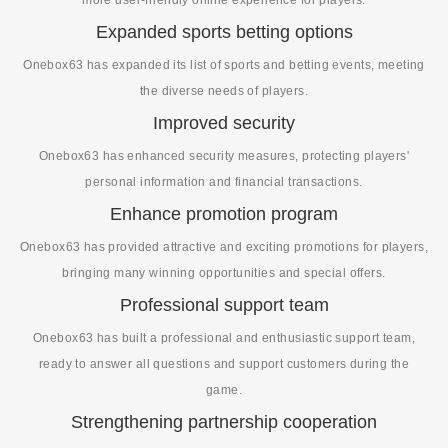
more user-friendly online experience for players.
Expanded sports betting options
Onebox63 has expanded its list of sports and betting events, meeting
the diverse needs of players.
Improved security
Onebox63 has enhanced security measures, protecting players'
personal information and financial transactions.
Enhance promotion program
Onebox63 has provided attractive and exciting promotions for players,
bringing many winning opportunities and special offers.
Professional support team
Onebox63 has built a professional and enthusiastic support team,
ready to answer all questions and support customers during the
game.
Strengthening partnership cooperation