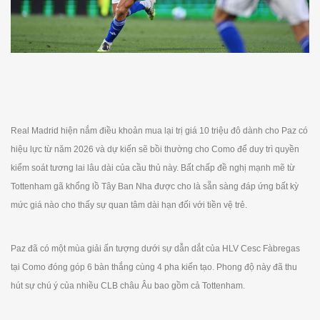
Real Madrid hiện nắm điều khoản mua lại trị giá 10 triệu đô dành cho Paz có
hiệu lực từ năm 2026 và dự kiến sẽ bồi thường cho Como để duy trì quyền
kiểm soát tương lai lâu dài của cầu thủ này. Bất chấp đề nghị mạnh mẽ từ
Tottenham gã khổng lồ Tây Ban Nha được cho là sẵn sàng đáp ứng bất kỳ
mức giá nào cho thấy sự quan tâm dài hạn đối với tiền vệ trẻ.
Paz đã có một mùa giải ấn tượng dưới sự dẫn dắt của HLV Cesc Fàbregas
tại Como đóng góp 6 bàn thắng cùng 4 pha kiến tạo. Phong độ này đã thu
hút sự chú ý của nhiều CLB châu Âu bao gồm cả Tottenham.