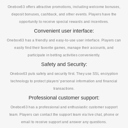
Onebox63 offers attractive promotions, including welcome bonuses,
deposit bonuses, cashback, and other events. Players have the
opportunity to receive special rewards and incentives.
Convenient user interface:
Onebox63 has a friendly and easy-to-use user interface. Players can
easily find their favorite games, manage their accounts, and
participate in betting activities conveniently.
Safety and Security:
Onebox63 puts safety and security first. They use SSL encryption
technology to protect players' personal information and financial
transactions.
Professional customer support:
Onebox63 has a professional and enthusiastic customer support
team. Players can contact the support team via live chat, phone or
email to receive support and answer any questions.