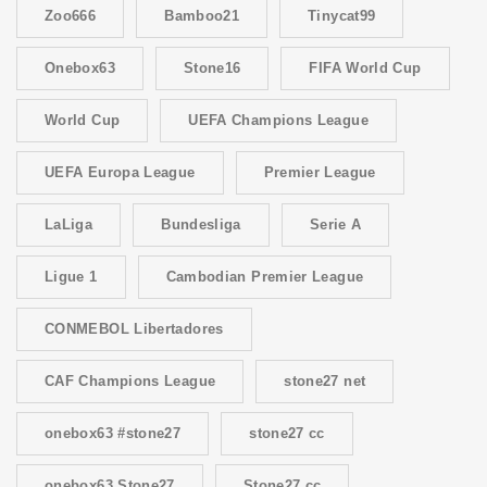
Zoo666
Bamboo21
Tinycat99
Onebox63
Stone16
FIFA World Cup
World Cup
UEFA Champions League
UEFA Europa League
Premier League
LaLiga
Bundesliga
Serie A
Ligue 1
Cambodian Premier League
CONMEBOL Libertadores
CAF Champions League
stone27 net
onebox63 #stone27
stone27 cc
onebox63 Stone27
Stone27.cc