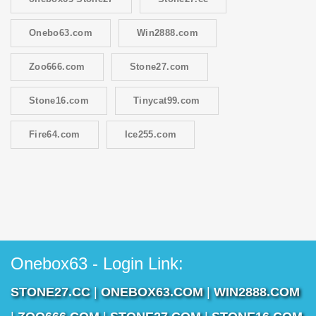
Onebo63.com
Win2888.com
Zoo666.com
Stone27.com
Stone16.com
Tinycat99.com
Fire64.com
Ice255.com
Onebox63 - Login Link:
STONE27.CC
|
ONEBOX63.COM
|
WIN2888.COM