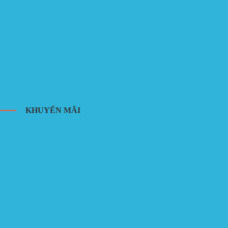
KHUYẾN MÃI