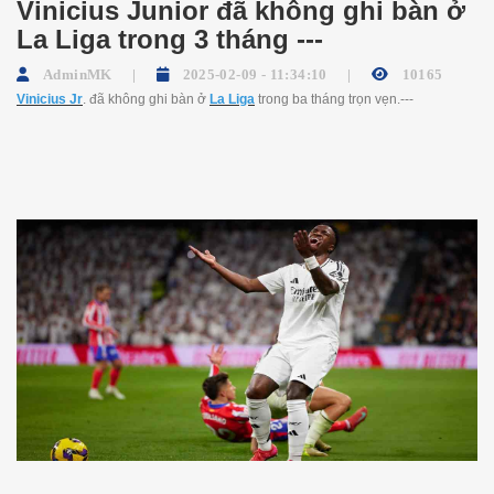
Vinicius Junior đã không ghi bàn ở
La Liga trong 3 tháng ---
AdminMK
2025-02-09 - 11:34:10
10165
Vinicius Jr
. đã không ghi bàn ở
La Liga
trong ba tháng trọn vẹn.---