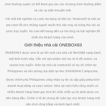
chơi thường xuyên có thể tham gia vào các chương trình thưởng điểm
và các sự kiện khuyến mãi.
Với một trải nghiệm cá cược đa dạng và tiện lợi, Onebox63 là một sự
lựa chọn tốt cho những người muốn thử vận may và hứng thú với cá
cược trực tuyến. Họ cam kết mang đến sự hài lòng và trải nghiệm tốt
nhất cho khách hàng của mình.
Giới thiệu nhà cái ONEBOX63
ONEBOX63 được xem là sự hồi sinh của nhà cái Win2888 vang danh
một thời trước đây. Vẫn với sản phẩm chủ lực là lô đề online, và
casino trực tuyến. Hiện tại nhà cái onebox63 có trụ sở chính tại
Philippines và văn phòng đại diện tại khu SHANGHAI Campuchia.
Được chính phủ Philippines công nhận uy tín và cấp giấy phép kinh
doanh hoạt động cá cược online. Nhà cái luôn hiểu rằng muốn có
nhiều khách hàng tham gia chơi thì chắc chắn uy tín phải được ưu
tiên hàng đầu. Chính vì lẽ đó chúng tôi luôn tạo cho khách hàng một
sân chơi công bằng và minh bạch nhất.