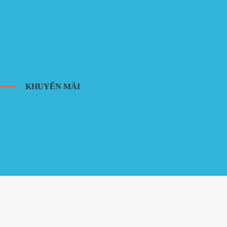
KHUYẾN MÃI