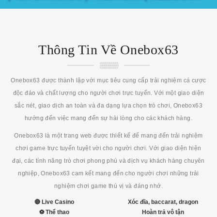
Thông Tin Về Onebox63
Onebox63 được thành lập với mục tiêu cung cấp trải nghiệm cá cược
độc đáo và chất lượng cho người chơi trực tuyến. Với một giao diện
sắc nét, giao dịch an toàn và đa dạng lựa chọn trò chơi, Onebox63
hướng đến việc mang đến sự hài lòng cho các khách hàng.
Onebox63 là một trang web được thiết kế để mang đến trải nghiệm
chơi game trực tuyến tuyệt vời cho người chơi. Với giao diện hiện
đại, các tính năng trò chơi phong phú và dịch vụ khách hàng chuyên
nghiệp, Onebox63 cam kết mang đến cho người chơi những trải
nghiệm chơi game thú vị và đáng nhớ.
🔴 Live Casino
Xóc đĩa, baccarat, dragon
⚽ Thể thao
Hoàn trả vô tận