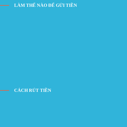
LÀM THẾ NÀO ĐỂ GỬI TIỀN
CÁCH RÚT TIỀN