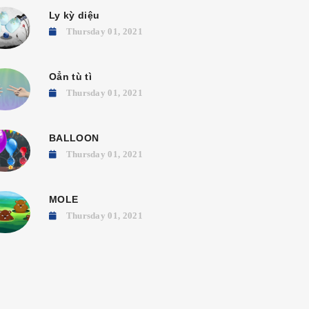
Ly kỳ diệu
Thursday 01, 2021
Oẳn tù tì
Thursday 01, 2021
BALLOON
Thursday 01, 2021
MOLE
Thursday 01, 2021