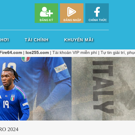
CHƠI
TÀI CHÍNH
KHUYẾN MÃI
m
|
Ice255.com
| Tài khoản VIP miễn phí | Tự tin giải trí, phục vụ kh
RO 2024