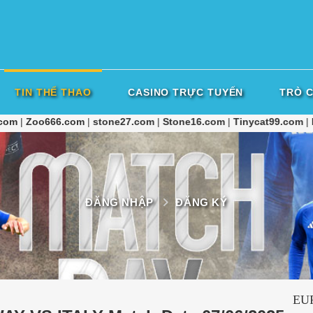
TIN THỂ THAO
CASINO TRỰC TUYẾN
TRÒ 
66.com
|
stone27.com
|
Stone16.com
|
Tinycat99.com
|
Fire64.co
ĐĂNG NHẬP
ĐĂNG KÝ
EU