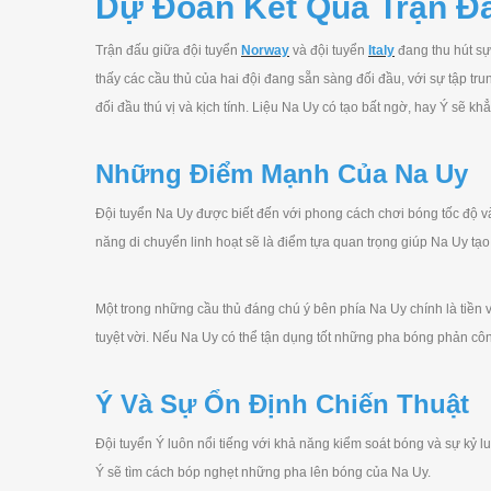
Dự Đoán Kết Quả Trận Đ
Trận đấu giữa đội tuyển
Norway
và đội tuyển
Italy
đang thu hút sự
thấy các cầu thủ của hai đội đang sẵn sàng đối đầu, với sự tập trun
đối đầu thú vị và kịch tính. Liệu Na Uy có tạo bất ngờ, hay Ý sẽ 
Những Điểm Mạnh Của Na Uy
Đội tuyển Na Uy được biết đến với phong cách chơi bóng tốc độ v
năng di chuyển linh hoạt sẽ là điểm tựa quan trọng giúp Na Uy t
Một trong những cầu thủ đáng chú ý bên phía Na Uy chính là tiền 
tuyệt vời. Nếu Na Uy có thể tận dụng tốt những pha bóng phản cô
Ý Và Sự Ổn Định Chiến Thuật
Đội tuyển Ý luôn nổi tiếng với khả năng kiểm soát bóng và sự kỷ l
Ý sẽ tìm cách bóp nghẹt những pha lên bóng của Na Uy.